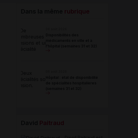
Email
Dans la même
rubrique
06 août 2026
Disponibilités des
médicaments en ville et à
l'hôpital (semaines 31 et 32)
06 août 2026
Hôpital : état de disponibilité
de spécialités hospitalières
(semaines 31 et 32)
David
Paitraud
David Paitraud est