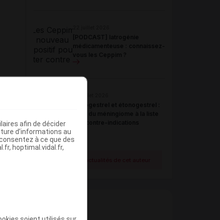
22 juillet 2026
[PODCAST] Iatrogénie
médicamenteuse : connaissez-
vous les Ceppim ?
21 juillet 2026
Désogestrel et étonogestrel :
ajout du méningiome à la liste
des contre-indications
aires afin de décider
iture d’informations au
s consentez à ce que des
fr, hoptimal.vidal.fr,
Voir toutes les actualités de cet auteur
okies soient utilisés sur