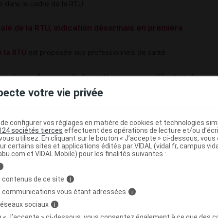
ne dans le cadre de la RTU.
ocole de la RTU, indication désormais en première
e la RTU
est proposée aux professionnels de santé.
ion des professionnels de santé par une simplification du
u de sécurité pour cette utilisation hors AMM :
pecte votre vie privée
ette simplification se concrétise principalement par
 effet, seuls 7 000 patients ont été enregistrés au cours des 3
e configurer vos réglages en matière de cookies et technologies simil
aduit la complexité de ce portail. Une utilisation hors RTU
124 sociétés tierces
effectuent des opérations de lecture et/ou d’écr
rmis d'identifier de nouveaux signaux de pharmacovigilance.
ous utilisez. En cliquant sur le bouton « J’accepte » ci-dessous, vou
ur certains sites et applications édités par VIDAL (vidal.fr, campus.vidal.
abu.com et VIDAL Mobile) pour les finalités suivantes :
ention :
l'indication a également été modifiée par rapport à la
i
clofène peut être prescrit
en première intention
dans les deux
 contenus de ce site
i
RTU : indications ci-dessous "en cas d'échec des traitements
s communications vous étant adressées
i
 réseaux sociaux
i
on « J’accepte » ci-dessous, vous consentez également à ce que des co