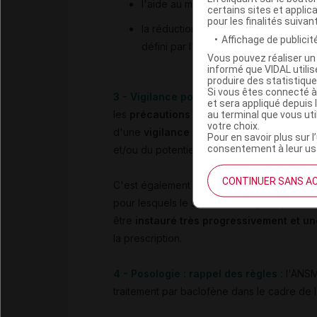
l'aide au maintien de l'abstinence ap
certains sites et applica
pour les finalités suivan
la réduction majeure de la consommat
Affichage de publicité
défini par l'OMS chez des patients a
Vous pouvez réaliser un 
informé que VIDAL util
produire des statistiqu
Si vous êtes connecté à
3 - Vigilance pour les patients à risque 
et sera appliqué depuis 
les
précautions à prendre en présence d
au terminal que vous ut
votre choix.
d'une
vigilance particulière
en raison du 
Pour en savoir plus sur l
consentement à leur usa
et/ou du potentiel risque suicidaire.
CONTINUER SANS A
C'est également le cas pour les
patients é
pour lesquels le seuil épileptogène peut êt
être
instauré très progressivement et une
la prescription.
4 - Posologie : rappel des règles :
l'ANSM
traitement par baclofène dans le cadre de