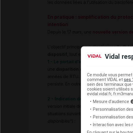
les données liées à l'utilisation du baclofè
En pratique : simplification du prot
intention
Depuis le 17 mars, une
nouvelle version d
L'objectif principal est d'
optimiser l'adhés
dispositif
, tout en conservant un haut nivea
Vidal res
1 - Le portail d'inclusion est supprimé :
c
une
disparition du portail d'inclusion
. En
Ce module vous permet d
années de RTU. Ce taux faible d'adhésion tr
comment VIDAL et
ses 
persiste. En outre, ce dispositif
n'a pas pe
sein des terminaux que v
cookies soient utilisés s
evidal.vidal.fr, fr.m3man
2 - Indication désormais en première int
Mesure d’audience
version initiale de la RTU. Désormais, le ba
Personnalisation des
situations suivantes (
version initiale de la 
Personnalisation de
disponibles"
) :
Interaction avec les
En cliquant sur le bout