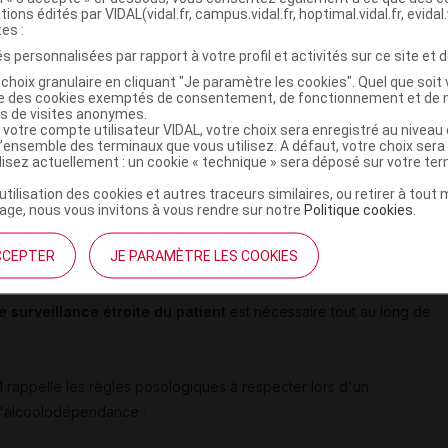
rès sevrage chez les patients dépendants à l'alcool ;
tions édités par VIDAL(vidal.fr, campus.vidal.fr, hoptimal.vidal.fr, evidal.
tes :
ion d'alcool jusqu'au niveau faible de la consommation telle que
s personnalisées par rapport à votre profil et activités sur ce site et d
lcoolodépendants à haut risque.
choix granulaire en cliquant "Je paramètre les cookies". Quel que soit 
ise des cookies exemptés de consentement, de fonctionnement et de 
es de visites anonymes.
 votre compte utilisateur VIDAL, votre choix sera enregistré au nivea
psychiatrique ou épileptique : l
a RTU révisée précise
l’ensemble des terminaux que vous utilisez. A défaut, votre choix ser
e troubles psychiatriques
. Ces patients doivent bénéficier
ilisez actuellement : un cookie « technique » sera déposé sur votre te
risque d'aggravation d'une pathologie psychiatrique sous-jacente
’utilisation des cookies et autres traceurs similaires, ou retirer à tou
ge, nous vous invitons à vous rendre sur notre
Politique cookies
.
CCEPTER
JE PARAMÈTRE LES COOKIES
pileptiques
ou présentant des antécédents de crises comitiales,
re abaissé en cas de prise de baclofène. Le traitement doit donc
 surveillance étroite du patient
est nécessaire tout au long de
 rappelle les règles posologiques à respecter lors d'un
 l'alcoolodépendance :