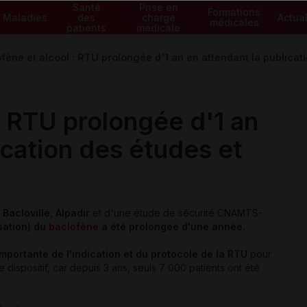
Santé
Prise en
Formations
Maladies
des
charge
Actual
médicales
patients
médicale
fène et alcool : RTU prolongée d'1 an en attendant la publicat
: RTU prolongée d'1 an
ication des études et
s
Bacloville, Alpadir
et d'une étude de sécurité CNAMTS-
sation) du
baclofène
a été prolongée d'une année.
importante de l'indication et du protocole de la RTU
pour
 dispositif, car depuis 3 ans, seuls 7 000 patients ont été