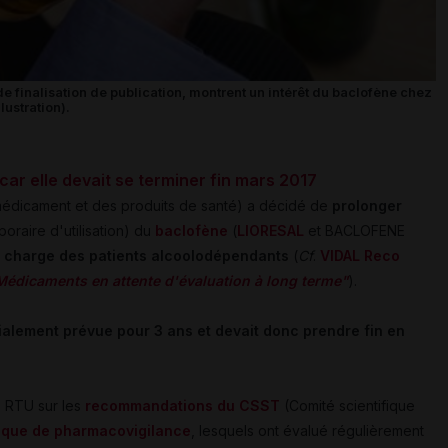
e finalisation de publication, montrent un intérêt du baclofène chez
lustration).
ar elle devait se terminer fin mars 2017
médicament et des produits de santé) a décidé de
prolonger
raire d'utilisation) du
baclofène
(
LIORESAL
et BACLOFENE
n charge des patients alcoolodépendants
(
Cf
.
VIDAL Reco
Médicaments en attente d'évaluation à long terme"
).
itialement prévue pour 3 ans et devait donc prendre fin en
a RTU sur les
recommandations du CSST
(Comité scientifique
ique de pharmacovigilance
, lesquels ont évalué régulièrement