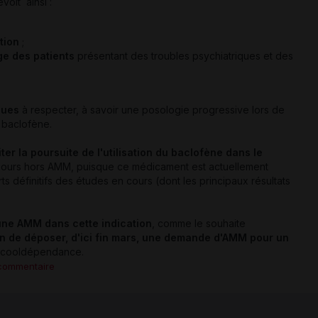
voit ainsi :
tion
;
ge des patients
présentant des troubles psychiatriques et des
ques
à respecter, à savoir une posologie progressive lors de
r baclofène.
iter la poursuite de l'utilisation du baclofène dans le
oujours hors AMM, puisque ce médicament est actuellement
 définitifs des études en cours (dont les principaux résultats
'une AMM dans cette indication
, comme le souhaite
on de déposer, d'ici fin mars, une demande d'AMM pour un
'alcooldépendance.
 commentaire