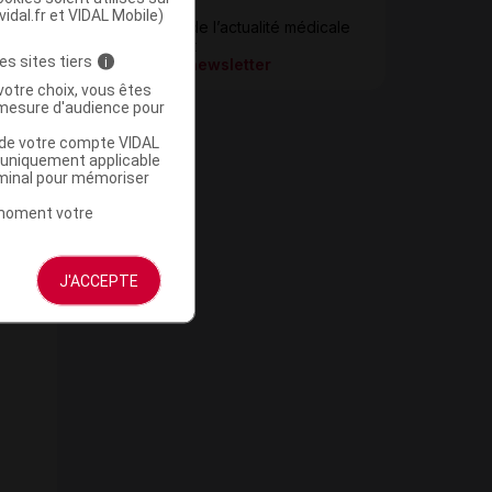
Newsletter
vidal.fr et VIDAL Mobile)
Restez informé de l’actualité médicale
quotidiennement
es sites tiers
i
S’inscrire à la newsletter
votre choix, vous êtes
mesure d'audience pour
u de votre compte VIDAL
a uniquement applicable
rminal pour mémoriser
t moment votre
J'ACCEPTE