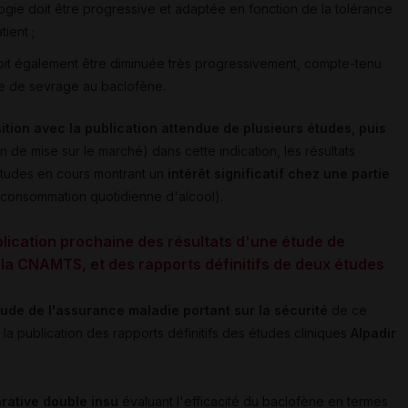
ologie doit être progressive et adaptée en fonction de la tolérance
ient ;
 doit également être diminuée très progressivement, compte-tenu
e de sevrage au baclofène.
ition avec la publication attendue de plusieurs études, puis
on de mise sur le marché) dans cette indication, les résultats
s études en cours montrant un
intérêt significatif chez une partie
a consommation quotidienne d'alcool).
blication prochaine des résultats d'une étude de
la CNAMTS, et des rapports définitifs de deux études
tude de l'assurance maladie portant sur la sécurité
de ce
la publication des rapports définitifs des études cliniques
Alpadir
rative double insu
évaluant l'efficacité du baclofène en termes