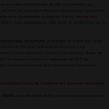
isée en centres d'addictologie de ville ou hospitaliers. Les
on, montrent une absence d'efficacité significative sur l'abstinence,
table de la consommation quotidienne d'alcool,
encore plus
(NDLR : nous reviendrons sur cette étude, et sur Bacloville, lors de
 multicentrique, randomisée,
comparative en double insu versus
rincipal est d'évaluer l'efficacité du baclofène sur la
ement en milieu ambulatoire (médecins généralistes).
Selon l'AP-
ète, les résultats montrent une
supériorité de 20 % du
qui concerne la diminution de la consommation quotidienne
courageants issus de l'analyse des données recueillies
de l'ANSM
après une année de RTU ont été rendues publiques en