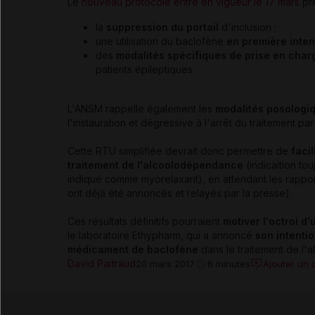
Le
nouveau protocole entré en vigueur le 17 mars
pré
la
suppression du portail
d'inclusion ;
une utilisation du baclofène
en première inten
des
modalités spécifiques de prise en char
patients épileptiques.
L'ANSM rappelle également les
modalités posologi
l'instauration et dégressive à l'arrêt du traitement pa
Cette RTU simplifiée devrait donc permettre de
facil
traitement de l'alcoolodépendance
(indicaition t
indiqué comme myorelaxant), en attendant les rapports
ont déjà été annoncés et relayés par la presse).
Ces résultats définitifs pourraient
motiver l'octroi d
le laboratoire Ethypharm, qui a annoncé
son intenti
médicament de baclofène
dans le traitement de l
David Paitraud
Ajouter un
20 mars 2017
6 minutes