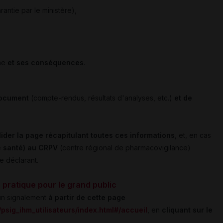
antie par le ministère),
me
et ses conséquences
.
 document
(compte-rendus, résultats d'analyses, etc.)
et de
lider la page récapitulant toutes ces informations
, et, en cas
de santé) au CRPV
(centre régional de pharmacovigilance)
e déclarant.
 pratique pour le grand public
un signalement
à partir de cette page
/psig_ihm_utilisateurs/index.html#/accueil
, en
cliquant sur le