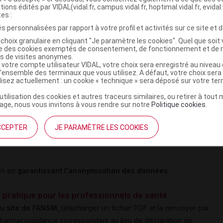
nel et acte de collecte, préparation et administration de lait
tions édités par VIDAL(vidal.fr, campus.vidal.fr, hoptimal.vidal.fr, evidal.
tes :
 destinées à des fins médicales spéciales, compléments
s personnalisées par rapport à votre profil et activités sur ce site et d
ssons ou aliments enrichis ;
choix granulaire en cliquant "Je paramètre les cookies". Quel que soit 
ise des cookies exemptés de consentement, de fonctionnement et de 
e
:
produits de tatouage ;
es de visites anonymes.
iques ;
 votre compte utilisateur VIDAL, votre choix sera enregistré au nivea
l’ensemble des terminaux que vous utilisez. A défaut, votre choix ser
ilisez actuellement : un cookie « technique » sera déposé sur votre te
ié à des soins
(
cf infra
) ;
’utilisation des cookies et autres traceurs similaires, ou retirer à tou
médicale à la procréation, ou AMPVigilance
(préparation,
ge, nous vous invitons à vous rendre sur notre
Politique cookies
.
 tissus germinaux et embryons) ;
médicale exposant à des rayonnements ionisants, séance de
CCEPTER
JE PARAMÈTRE LES COOKIES
ion en
garantissant l'anonymisation des données.
 pratique pour les professionnels de santé
du site de l'ANSM,
télécharger un fichier PDF et le renvoyer par
 pharmacovigilance correspondant au lieu de déclaration de