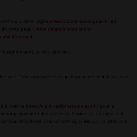
vent donc utiliser
signalement.social-sante.gouv.fr
,
en
r de cette page :
https://signalement.social-
x.html#/accueil
.
 le signalement,
en sélectionnant :
tte case : "Vous souhaitez être guidé pour identifier la vigilance
dié,
comme
https://vigie-radiotherapie.asn.fr/
pour la
alement proprement dite,
où les professionnels de santé sont
formations obligatoires à remplir sont signalées par un astérisque