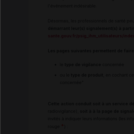
l'événement indésirable.
Désormais, les professionnels de santé peu
démarrant leur(s) signalement(s) à parti
sante.gouv.fr/psig_ihm_utilisateurs/inde
Les pages suivantes permettent de faire
le
type de vigilance
concernée
ou le
type de produit
, en cochant ce
concernée"
Cette action conduit soit à un service dé
radiovigilance),
soit à à la page de sign
invités à indiquer leurs informations (les in
*
rouge
) :