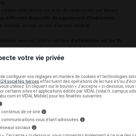
nts
 création était prévue par la loi de santé portée par Marisol
aux différents dispositifs de signalement d'évènement
, médical ou non, ou lors d'un acte médical.
 plusieurs services, dont un
service d'information sur les 15
iquez sur les liens de chaque vigilance
) :
pecte votre vie privée
 usage humain ;
dicaments à usage vétérinaire ;
ntes, champignons et autres substances psychoactives ;
e configurer vos réglages en matière de cookies et technologies simil
124 sociétés tierces
effectuent des opérations de lecture et/ou d’écr
res, plaquettes, plasma, etc. ; actes de don de sang ou
ous utilisez. En cliquant sur le bouton « J’accepte » ci-dessous, vou
ur certains sites et applications édités par VIDAL (vidal.fr, campus.vidal.
abu.com et VIDAL Mobile) pour les finalités suivantes :
ux ;
i
aux de
diagnostic in vitro
;
 contenus de ce site
i
x (plantes et baies, champignons, hyménoptères, etc.), produits
s communications vous étant adressées
i
substances potentiellement toxiques, etc. ;
 réseaux sociaux
i
les eux-mêmes et actes de prélèvement, préparation et greffe des
on « J’accepte » ci-dessous, vous consentez également à ce que des co