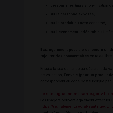
personnelles
(mais anonymisation gar
sur la
personne exposée
,
sur le
produit ou acte
concerné,
sur l'
événement indésirable
lui-mê
Il est
également possible de joindre un
rajouter des commentaires
en texte libre.
Ensuite le site demande au déclarant de
va
de validation,
l'envoie (pour un produit 
correspondant au code postal indiqué par l
Le site signalement-sante.gouv.fr en
Les usagers peuvent également effectuer 
https://signalement.social-sante.gouv.fr
bouton "Vous êtes un particulier"
.