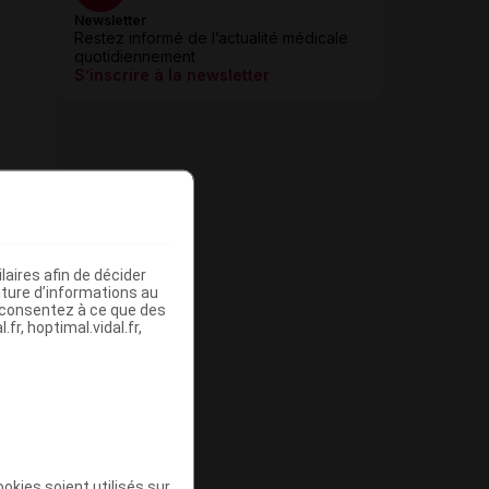
Newsletter
Restez informé de l’actualité médicale
quotidiennement
S’inscrire à la newsletter
aires afin de décider
iture d’informations au
s consentez à ce que des
fr, hoptimal.vidal.fr,
okies soient utilisés sur