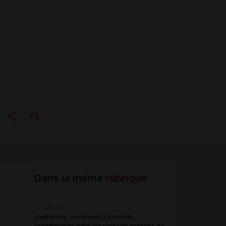
Copier l'url
Email
Dans la même
rubrique
07 août 2026
Hantavirus : isolement à domicile
recommandé pour les contacts proches du