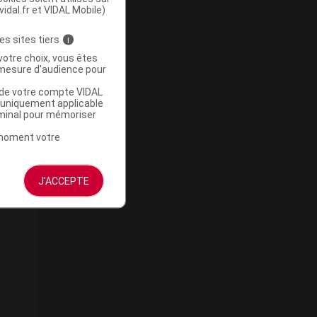
vidal.fr et VIDAL Mobile)
es sites tiers
i
votre choix, vous êtes
mesure d'audience pour
u de votre compte VIDAL
a uniquement applicable
rminal pour mémoriser
t moment votre
J'ACCEPTE