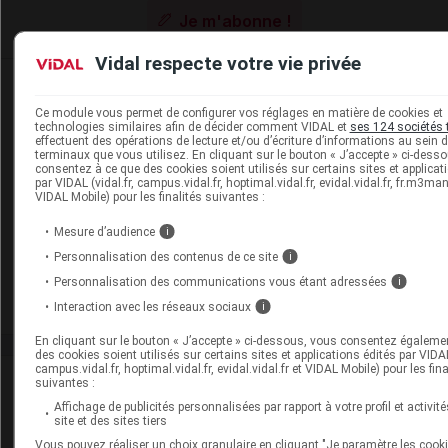
Je m'abonne !
Vidal respecte votre vie privée
Dans la même
rubrique
Ce module vous permet de configurer vos réglages en matière de cookies et
technologies similaires afin de décider comment VIDAL et
ses 124 sociétés 
06 août 2026
effectuent des opérations de lecture et/ou d’écriture d’informations au sein 
Disponibilités des médicaments en ville et à
terminaux que vous utilisez. En cliquant sur le bouton « J’accepte » ci-dess
consentez à ce que des cookies soient utilisés sur certains sites et applicat
l'hôpital (semaines 31 et 32)
par VIDAL (vidal.fr, campus.vidal.fr, hoptimal.vidal.fr, evidal.vidal.fr, fr.m3m
VIDAL Mobile) pour les finalités suivantes :
Mesure d’audience
i
06 août 2026
Personnalisation des contenus de ce site
Hôpital : état de disponibilité de spécialités
i
hospitalières (semaines 31 et 32)
Personnalisation des communications vous étant adressées
i
Interaction avec les réseaux sociaux
i
En cliquant sur le bouton « J’accepte » ci-dessous, vous consentez égaleme
des cookies soient utilisés sur certains sites et applications édités par VIDAL
campus.vidal.fr, hoptimal.vidal.fr, evidal.vidal.fr et VIDAL Mobile) pour les fina
Isabelle
Cochois
suivantes :
Affichage de publicités personnalisées par rapport à votre profil et activité
site et des sites tiers
Docteur en médecine, diplômée de la faculté de médecine
Vous pouvez réaliser un choix granulaire en cliquant "Je paramètre les cooki
Paris 5 Necker Enfants malades, journaliste, a occupé les