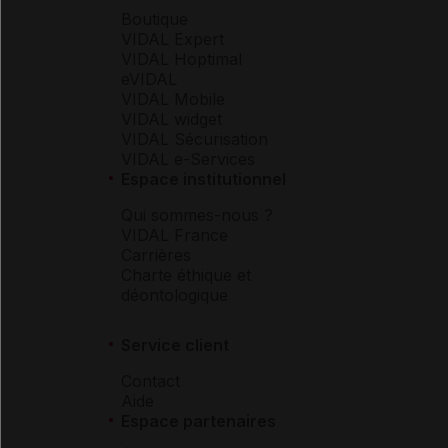
Boutique
VIDAL Expert
VIDAL Hoptimal
eVIDAL
VIDAL Mobile
VIDAL widget
VIDAL Sécurisation
VIDAL e-Services
Espace institutionnel
Qui sommes-nous ?
VIDAL France
Carrières
Charte éthique et
déontologique
Service client
Contact
Aide
Espace partenaires