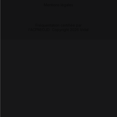
-
Mentions légales
Fréquentation certifiée par
l'ACPM/OJD
|
Copyright 2026 Vidal