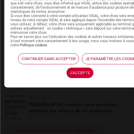
que soit votre choix, vous êtes informé que VIDAL utilise des cookies exemp
postes de journaliste au JAMA et au Panorama du médecin,
consentement, de fonctionnement et de mesure d'audience pour produire de
de directrice médicale chez Médecine interactive et chez
statistiques de visites anonymes.
Médisite, actuellement et depuis 2007 (...)
Si vous êtes connecté à votre compte utilisateur VIDAL, votre choix sera enre
niveau de votre compte VIDAL et sera appliqué depuis l’ensemble des termin
vous utilisez. A défaut, votre choix sera uniquement applicable au terminal 
Du même auteur
utilisez actuellement : un cookie « technique » sera déposé sur votre termina
mémoriser votre choix.
19 janvier 2023
Pour en savoir plus sur l’utilisation des cookies et autres traceurs similaires,
VIDAL News fête son numéro 1000 !
à tout moment votre consentement à leur usage, nous vous invitons à vous
notre
Politique cookies
.
CONTINUER SANS ACCEPTER
JE PARAMÈTRE LES COOKI
05 août 2022
Médicaments hospitaliers : ruptures et
J'ACCEPTE
tensions d'approvisionnement
02 août 2022
PEDIAVEN AP-HP solutions pour perfusion :
attention aux erreurs de reconstitution
Voir toutes les actualités de cet auteur