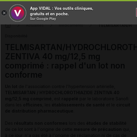
App VIDAL : Vos outils cliniques,
×
gratuits et en poche.
Sur Google Play
TELMISARTAN/HYDRO
Actualités
Médicaments
Disponibilité
TELMISARTAN/HYDROCHLOROTH
ZENTIVA 40 mg/12,5 mg
comprimé : rappel d'un lot non
conforme
Un lot
de l'association contre l'hypertension artérielle,
TELMISARTAN / HYDROCHLOROTHIAZIDE ZENTIVA 40
mg/12,5 mg comprimé
, est
rappelé
par le laboratoire Sanofi
dans les
officines
, les
établissements de santé
et le
circuit
de distribution pharmaceutique
.
Des
résultats non conformes
lors des
études de stabilité
de ce lot sont à l'origine de cette
mesure de précaution
qui,
à ce jour, n'a pas été à l'origine de réclamation ni de cas de