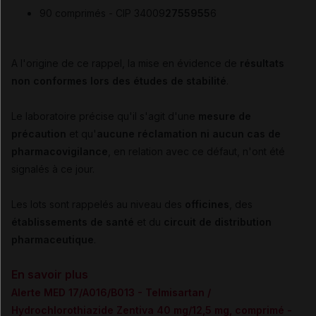
90 comprimés - CIP 34009
2755955
6
A l'origine de ce rappel, la mise en évidence de
résultats
non conformes lors des études de stabilité
.
Le laboratoire précise qu'il s'agit d'une
mesure de
précaution
et qu'
aucune réclamation ni aucun cas de
pharmacovigilance
, en relation avec ce défaut, n'ont été
signalés à ce jour.
Les lots sont rappelés au niveau des
officines
, des
établissements de santé
et du
circuit de distribution
pharmaceutique
.
En savoir plus
Alerte MED 17/A016/B013 - Telmisartan /
Hydrochlorothiazide Zentiva 40 mg/12,5 mg, comprimé -