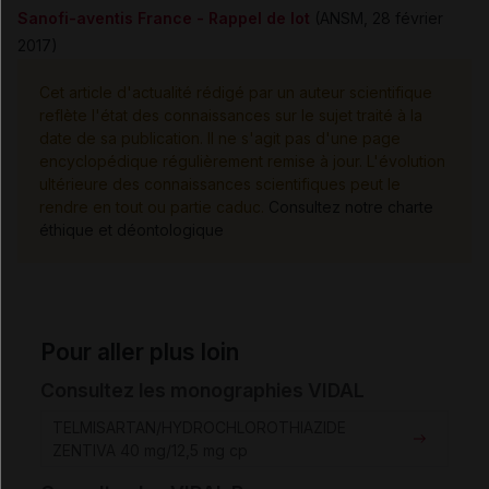
Sanofi-aventis France - Rappel de lot
(ANSM, 28 février
2017)
Cet article d'actualité rédigé par un auteur scientifique
reflète l'état des connaissances sur le sujet traité à la
date de sa publication. Il ne s'agit pas d'une page
encyclopédique régulièrement remise à jour. L'évolution
ultérieure des connaissances scientifiques peut le
rendre en tout ou partie caduc.
Consultez notre charte
éthique et déontologique
Pour aller plus loin
Consultez les monographies VIDAL
TELMISARTAN/HYDROCHLOROTHIAZIDE
ZENTIVA 40 mg/12,5 mg cp