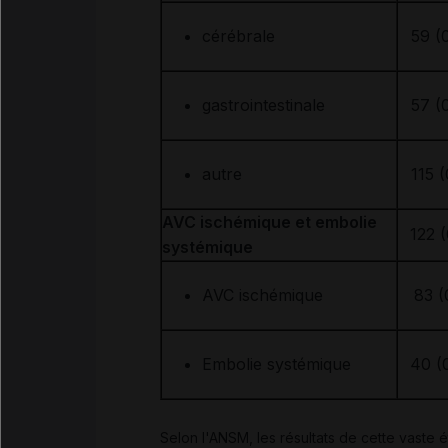
cérébrale
59 (
gastrointestinale
57 (
autre
115 (
AVC ischémique et embolie
122 (
systémique
AVC ischémique
83 (
Embolie systémique
40 (
Selon l'ANSM, les résultats de cette vaste 