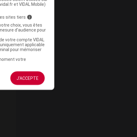
vidal.fr et VIDAL Mobile)
es sites tiers
i
votre choix, vous êtes
mesure d'audience pour
u de votre compte VIDAL
a uniquement applicable
rminal pour mémoriser
t moment votre
J'ACCEPTE