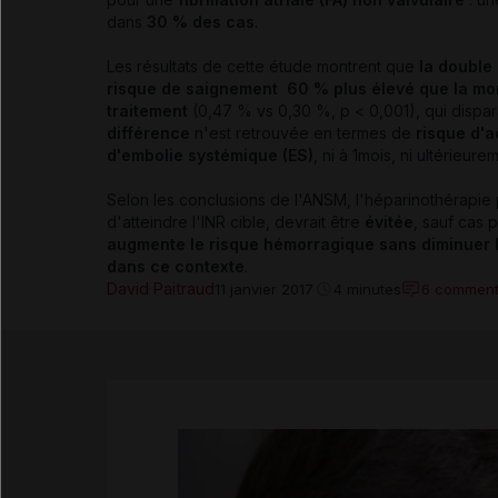
dans
30 % des cas
.
Les résultats de cette étude montrent que
la double
risque de saignement 60 % plus élevé que la mo
traitement
(0,47 % vs 0,30 %, p < 0,001), qui dispar
différence
n'est retrouvée en termes de
risque d'a
d'embolie systémique (ES)
, ni à 1mois, ni ultérieure
Selon les conclusions de l'ANSM, l'héparinothérapie p
d'atteindre l'INR cible, devrait être
évitée
, sauf cas p
augmente le risque hémorragique sans diminuer l
dans ce contexte
.
David Paitraud
6 comment
11 janvier 2017
4 minutes