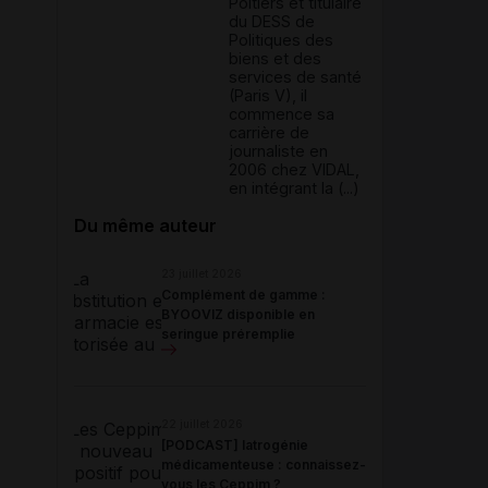
Poitiers et titulaire
du DESS de
Politiques des
biens et des
services de santé
(Paris V), il
commence sa
carrière de
journaliste en
2006 chez VIDAL,
en intégrant la (...)
Du même auteur
23 juillet 2026
Complément de gamme :
BYOOVIZ disponible en
seringue préremplie
22 juillet 2026
[PODCAST] Iatrogénie
médicamenteuse : connaissez-
vous les Ceppim ?