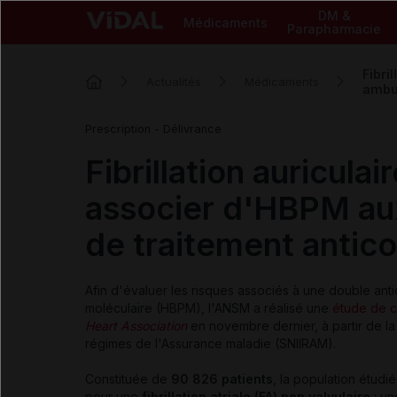
DM &
Médicaments
Parapharmacie
Fibri
Actualités
Médicaments
ambu
Prescription - Délivrance
Fibrillation auriculai
associer d'HBPM aux
de traitement antic
Afin d'évaluer les risques associés à une double ant
moléculaire (HBPM), l'ANSM a réalisé une
étude de c
Heart Association
en novembre dernier, à partir de l
régimes de l'Assurance maladie (SNIIRAM).
Constituée de
90 826 patients
, la population étudi
pour une
fibrillation atriale (FA) non valvulaire
: u