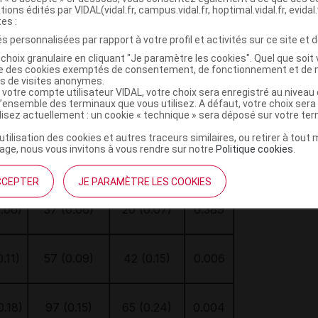
des 2 mois suivants (
Cf
. Tableaux I et II).
tions édités par VIDAL(vidal.fr, campus.vidal.fr, hoptimal.vidal.fr, evidal.
tes :
s personnalisées par rapport à votre profil et activités sur ce site et d
vénements survenus au cours du 1
mois
er
choix granulaire en cliquant "Je paramètre les cookies". Quel que soit 
iation du traitement anticoagulant
ise des cookies exemptés de consentement, de fonctionnement et de 
es de visites anonymes.
AVK
Bithérapie
total
 votre compte utilisateur VIDAL, votre choix sera enregistré au nivea
monothérapie
AVK-HBPM
p
l’ensemble des terminaux que vous utilisez. A défaut, votre choix ser
%)
ilisez actuellement : un cookie « technique » sera déposé sur votre te
n (%)
n (%)
63 679
27 147
’utilisation des cookies et autres traceurs similaires, ou retirer à tou
826
ge, nous vous invitons à vous rendre sur notre
Politique cookies
.
(70.1%)
(29.9%)
0.35)
191 (0.30)
127 (0.47)
<0.001
CCEPTER
JE PARAMÈTRE LES COOKIES
.06)
37 (0.06)
20 (0.07)
0.389
.11)
57 (0.09)
42 (0.15)
0.006
0.18)
97 (0.15)
65 (0.24)
0.004