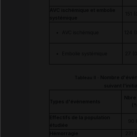
AVC ischémique et embolie
151 (
systémique
AVC ischémique
124 (
Embolie systémique
27 (0
Nombre d'évén
Tableau II
-
suivant l'init
Nbre 
Types d'événements
(
Effectifs de la population
90 
étudiée
Hémorragie
231 (