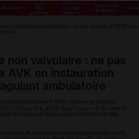
Santé
Prise en
Formations
Maladies
des
charge
Actual
médicales
patients
médicale
llation auriculaire non valvulaire : ne pas associer d'HBPM aux
latoire
re non valvulaire : ne pas
 AVK en instauration
oagulant ambulatoire
icoagulation antivitamine K (AVK) - héparine de bas poids
ohorte rétrospective, publiée dans le
Journal of the American
a base de données du Système national d'information inter-
ée avait initié en ambulatoire une anticoagulation orale par AVK
ne
héparinothérapie par HBPM
était prescrite simultanément