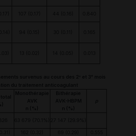
0.17)
107 (0.17)
44 (0.16)
0.840
0.14)
94 (0.15)
30 (0.11)
0.165
.03)
13 (0.02)
14 (0.05)
0.013
e
ements survenus au cours des 2
et 3
mois
e
iation du traitement anticoagulant
Monothérapie
Bithérapie
total
AVK
AVK-HBPM
p
%)
n (%)
n (%)
826
63 679
(70.1%)
27 147
(29.9%)
0.31)
162 (0.32)
69 (0.29)
0.555