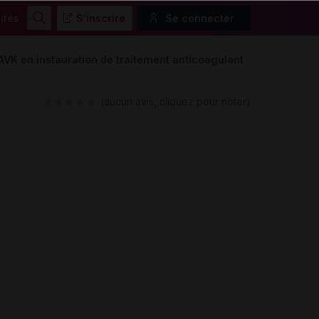
ités
S'inscrire
Se connecter
Rechercher
 AVK en instauration de traitement anticoagulant
(aucun avis, cliquez pour noter)