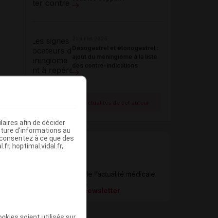
21 juillet 2026
Désogestrel et étonogestrel :
ajout du méningiome à la liste
des contre-indications
Voir toutes les actualités de cet auteur
aires afin de décider
iture d’informations au
s consentez à ce que des
fr, hoptimal.vidal.fr,
Newsletter
Restez informé de l’actualité médicale
quotidiennement
S’inscrire à la newsletter
okies soient utilisés sur