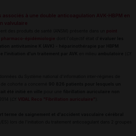
es associés à une double anticoagulation AVK-HBPM en
on valvulaire
ment des produits de santé (ANSM) présente dans un
point
 pharmaco-épidémiologie
dont l'objectif était d'
évaluer les
ation antivitamine K (AVK) - héparinothérapie par HBPM
de l'initiation d'un traitement par AVK
en milieu
ambulatoire
(
Cf
.
 données du Système national d'information inter-régimes de
e de cohorte a concerné
90 826 patients pour lesquels un
t été initié en ville
pour une
fibrillation auriculaire non
2014 (
Cf
.
VIDAL Reco "Fibrillation auriculaire"
).
rt terme de saignement et d'accident vasculaire cérébral
ES) lors de l'initiation du traitement anticoagulant dans 2 groupes