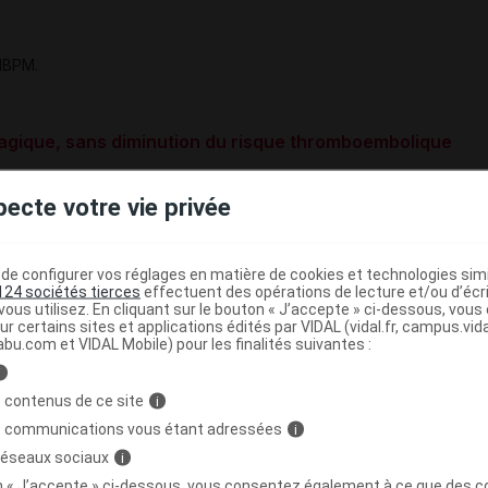
/HBPM.
gique, sans diminution du risque thromboembolique
ovembre dans le
Journal of the American Heart
pecte votre vie privée
cohorte,
une héparinothérapie simultanée par HBPM et AVK
r 3
(30 %) en initiation de traitement anticoagulant.
e configurer vos réglages en matière de cookies et technologies simil
124 sociétés tierces
effectuent des opérations de lecture et/ou d’écr
ont constaté un
risque 60 % plus élevé (p < 0,001) dans le
ous utilisez. En cliquant sur le bouton « J’accepte » ci-dessous, vou
ur certains sites et applications édités par VIDAL (vidal.fr, campus.vidal.
tion AVK-HBPM"
(0,47 %) que dans le groupe
"AVK
abu.com et VIDAL Mobile) pour les finalités suivantes :
mois suivant l'initiation du traitement anticoagulant (
Cf
.
Tableau
i
 contenus de ce site
i
mois suivants
(
Cf
.
Tableau II
).
s communications vous étant adressées
i
 réseaux sociaux
i
ES
,
aucune différence significative
n'a été observée entre les
on « J’accepte » ci-dessous, vous consentez également à ce que des co