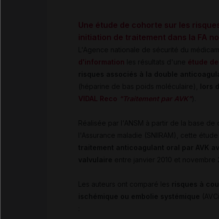
Une étude de cohorte sur les risqu
initiation de traitement dans la FA n
L'Agence nationale de sécurité du médica
d'information
les résultats d'une
étude de
risques associés à la double anticoagul
(héparine de bas poids moléculaire),
lors 
VIDAL Reco
"Traitement par AVK"
).
Réalisée par l'ANSM à partir de la base de
l'Assurance maladie (SNIIRAM), cette étud
traitement anticoagulant oral par AVK avai
valvulaire
entre janvier 2010 et novembre 
Les auteurs ont comparé les
risques à cou
ischémique ou embolie systémique
(AVCi/
: