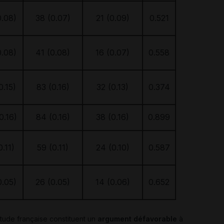
0.08)
38 (0.07)
21 (0.09)
0.521
0.08)
41 (0.08)
16 (0.07)
0.558
0.15)
83 (0.16)
32 (0.13)
0.374
0.16)
84 (0.16)
38 (0.16)
0.899
0.11)
59 (0.11)
24 (0.10)
0.587
0.05)
26 (0.05)
14 (0.06)
0.652
étude française constituent un
argument défavorable
à