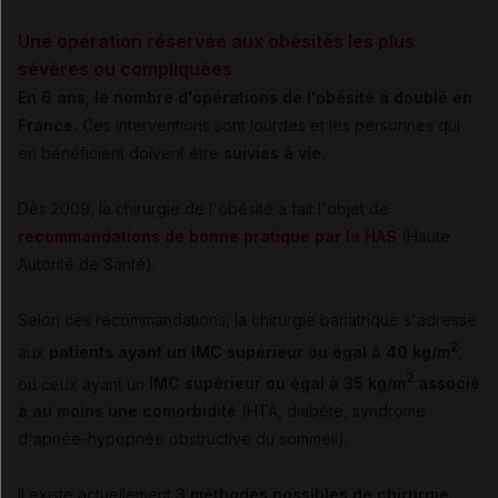
Une opération réservée aux obésités les plus
sévères ou compliquées
En 6 ans, le nombre d'opérations de l'obésité a doublé en
France.
Ces interventions sont lourdes et les personnes qui
en bénéficient doivent être
suivies à vie.
Dès 2009, la chirurgie de l'obésité a fait l'objet de
recommandations de bonne pratique par la HAS
(Haute
Autorité de Santé).
Selon ces recommandations, la chirurgie bariatrique s'adresse
2
aux
patients ayant un IMC supérieur ou égal à 40 kg/m
,
2
ou ceux ayant un
IMC supérieur ou égal à 35 kg/m
associé
à au moins une comorbidité
(HTA, diabète, syndrome
d'apnée-hypopnée obstructive du sommeil).
Il existe actuellement
3 méthodes possibles de chirurgie