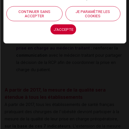
long terme ;
CONTINUER SANS
JE PARAMÈTRE LES
ACCEPTER
COOKIES
indicateur 3 - bilan des principales comorbidités :
rendre
systématique la recherche des 3 principales
J'ACCEPTE
comorbidités
;
indicateur 7 - communication de la stratégie de
prise en charge au médecin traitant :
renforcer la
communication
avec le médecin traitant pour partager
la décision de la RCP afin de coordonner la prise en
charge du patient.
A partir de 2017, la mesure de la qualité sera
étendue à tous les établissements
A partir de 2017, tous les établissements de santé français
pratiquant des chirurgies de l'obésité devront participer à la
mesure de la qualité de leur prise en charge préopératoire,
sur la base de ces 7 indicateurs.
L'extension de la mesure