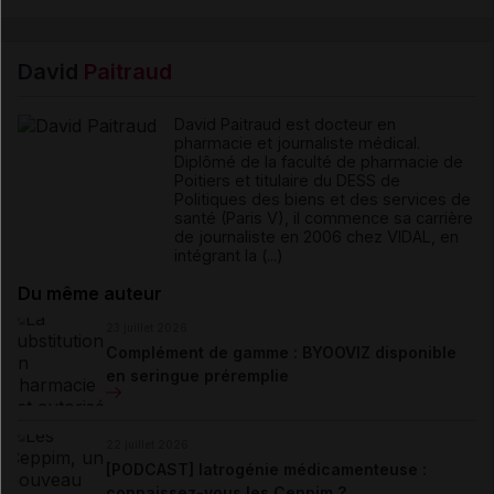
David
Paitraud
David Paitraud est docteur en
pharmacie et journaliste médical.
Diplômé de la faculté de pharmacie de
Poitiers et titulaire du DESS de
Politiques des biens et des services de
santé (Paris V), il commence sa carrière
de journaliste en 2006 chez VIDAL, en
intégrant la (...)
Du même auteur
23 juillet 2026
Complément de gamme : BYOOVIZ disponible
en seringue préremplie
22 juillet 2026
[PODCAST] Iatrogénie médicamenteuse :
connaissez-vous les Ceppim ?