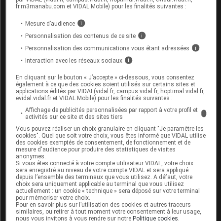
fr.m3manabu.com et VIDAL Mobile) pour les finalités suivantes :
-
dans 4 cas sur 10 seulement,
les opérations des patients
Mesure d’audience
ont été décidées dans le cadre d'une concertation entre
i
Personnalisation des contenus de ce site
plusieurs professionnels et ont fait l'objet d'une
i
Personnalisation des communications vous étant adressées
communication au médecin traitant ;
i
Interaction avec les réseaux sociaux
- les
résultats varient fortement entre les établissements
i
de santé
, soulignant des pratiques très différentes d'une
En cliquant sur le bouton « J’accepte » ci-dessous, vous consentez
également à ce que des cookies soient utilisés sur certains sites et
structure à l'autre. Les Centres spécialisés de l'obésité (CSO)
applications édités par VIDAL(vidal.fr, campus.vidal.fr, hoptimal.vidal.fr,
et leurs partenaires participants ont en moyenne des résultats
evidal.vidal.fr et VIDAL Mobile) pour les finalités suivantes :
supérieurs aux autres établissements.
Affichage de publicités personnalisées par rapport à votre profil et
i
activités sur ce site et des sites tiers
Vous pouvez réaliser un choix granulaire en cliquant "Je paramètre les
Plusieurs leviers d'amélioration énumérés par la
cookies". Quel que soit votre choix, vous êtes informé que VIDAL utilise
des cookies exemptés de consentement, de fonctionnement et de
HAS
mesure d'audience pour produire des statistiques de visites
anonymes.
Des axes d'amélioration peuvent être dégagés, en particulier
Si vous êtes connecté à votre compte utilisateur VIDAL, votre choix
sera enregistré au niveau de votre compte VIDAL et sera appliqué
pour les indicateurs 1, 3 et 7 :
depuis l’ensemble des terminaux que vous utilisez. A défaut, votre
choix sera uniquement applicable au terminal que vous utilisez
actuellement : un cookie « technique » sera déposé sur votre terminal
indicateur 1 - information préopératoire du patient :
pour mémoriser votre choix.
Pour en savoir plus sur l’utilisation des cookies et autres traceurs
transmettre au patient les
informations primordiales à
similaires, ou retirer à tout moment votre consentement à leur usage,
nous vous invitons à vous rendre sur notre
Politique cookies
.
la réussite
de la chirurgie et au maintien des effets à