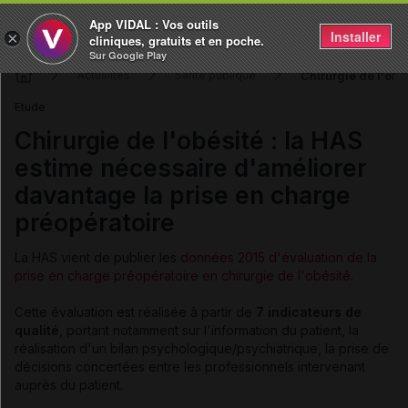
App VIDAL : Vos outils
Installer
×
cliniques, gratuits et en poche.
Sur Google Play
Chirurgie de l'obé
Actualités
Santé publique
Etude
Chirurgie de l'obésité : la HAS
estime nécessaire d'améliorer
davantage la prise en charge
préopératoire
La HAS vient de publier les
données 2015 d'évaluation de la
prise en charge préopératoire en chirurgie de l'obésité
.
Cette évaluation est réalisée à partir de
7 indicateurs de
qualité
, portant notamment sur l'information du patient, la
réalisation d'un bilan psychologique/psychiatrique, la prise de
décisions concertées entre les professionnels intervenant
auprès du patient.