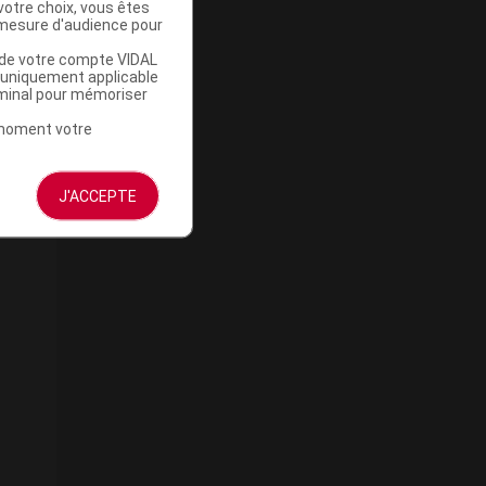
votre choix, vous êtes
mesure d'audience pour
u de votre compte VIDAL
a uniquement applicable
rminal pour mémoriser
t moment votre
J'ACCEPTE