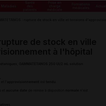
Santé
Prise en
Formations
Maladies
des
charge
Actual
médicales
patients
médicale
TETANOS : rupture de stock en ville et tensions d'approvisio
ture de stock en ville
isionnement à l'hôpital
tétaniques
,
GAMMATETANOS 250 UI/2 mL solution
,
et l'
approvisionnement
est
tendu
.
s
et
aucune date
de remise à disposition
normale
n'est
atives
.