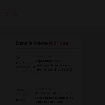
Copier l'url
Email
Dans la même
rubrique
06 août 2026
Disponibilités des
médicaments en ville et à
l'hôpital (semaines 31 et 32)
06 août 2026
Hôpital : état de disponibilité
de spécialités hospitalières
(semaines 31 et 32)