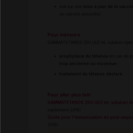
soit sur une
mise à jour de la vacci
ou vaccins associés).
Pour mémoire
GAMMATETANOS 250 UI/2 mL solution injectab
prophylaxie du tétanos
en cas de
p
trop ancienne ou inconnue
;
traitement du tétanos déclaré
.
Pour aller plus loin
GAMMATETANOS 250 UI/2 ml, solution in
septembre 2016)
Guide pour l'immunisation en post-expos
2016)