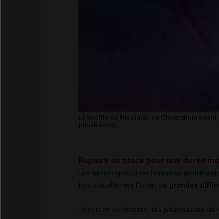
Le bacille de Nicolaïer, ou Clostridium tetan
(illustration).
Rupture de stock pour une durée in
Les immunoglobulines humaines
antitétan
font actuellement l'objet de
grandes diffic
Depuis fin septembre,
les pharmacies de v