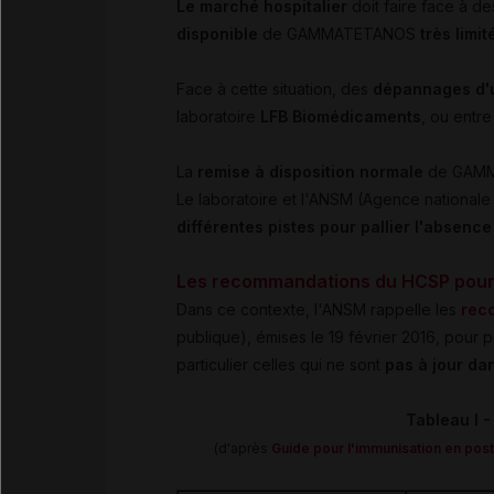
Le marché hospitalier
doit faire face à d
disponible
de GAMMATETANOS
très limit
Face à cette situation, des
dépannages d'
laboratoire
LFB Biomédicaments
, ou entre
La
remise à disposition normale
de GAMM
Le laboratoire et l'ANSM (Agence national
différentes pistes pour pallier l'abse
Les recommandations du HCSP pour l
Dans ce contexte, l'ANSM rappelle les
rec
publique), émises le 19 février 2016, pour 
particulier celles qui ne sont
pas à jour dan
Tableau I 
(d'après
Guide pour l'immunisation en post