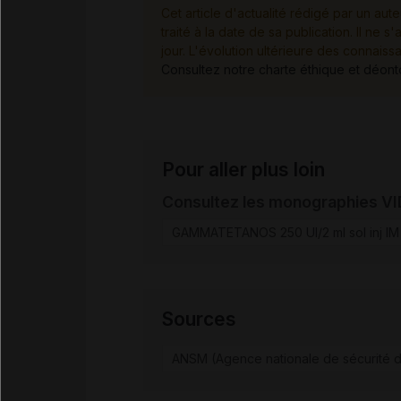
Cet article d'actualité rédigé par un aute
traité à la date de sa publication. Il n
jour. L'évolution ultérieure des connaiss
Consultez notre charte éthique et déon
Pour aller plus loin
Consultez les monographies V
GAMMATETANOS 250 UI/2 ml sol inj IM
Sources
ANSM (Agence nationale de sécurité d