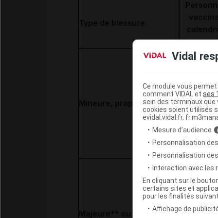
Personne
vaccina
Type de blessure
calendri
v
Vidal res
Pas d'injec
Ce module vous permet d
comment VIDAL et
ses 
sein des terminaux que v
Mineure, propre
Préciser l
cookies soient utilisés s
evidal.vidal.fr, fr.m3man
prochain r
Mesure d’audience
Personnalisation des
Personnalisation de
Interaction avec les
En cliquant sur le bout
certains sites et applica
pour les finalités suivan
Affichage de publicité
Majeure** ou susceptible
Pas d'injec