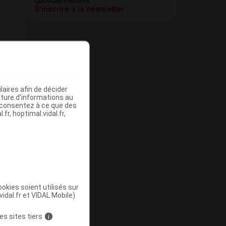
quotidiennement
S’inscrire à la newsletter
aires afin de décider
iture d’informations au
s consentez à ce que des
fr, hoptimal.vidal.fr,
okies soient utilisés sur
vidal.fr et VIDAL Mobile)
es sites tiers
i