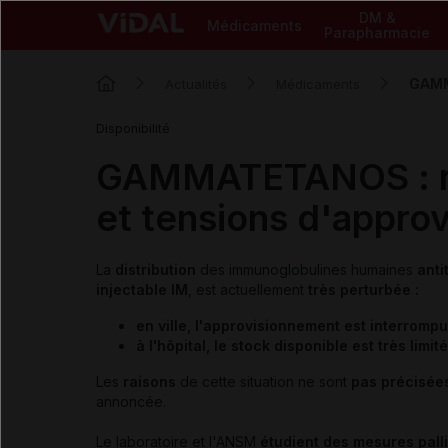
DM &
Médicaments
Parapharmacie
GAMMA
Actualités
Médicaments
Disponibilité
GAMMATETANOS : rup
et tensions d'approv
La
distribution
des immunoglobulines humaines
anti
injectable IM
, est actuellement
très perturbée :
en ville, l'approvisionnement est interrompu
à l'hôpital, le stock disponible est très limité
Les
raisons
de cette situation ne sont
pas précisée
annoncée.
Le laboratoire et l'ANSM
étudient des mesures palli