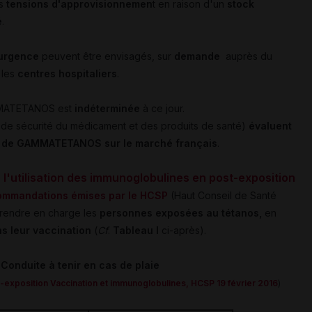
es
tensions d'approvisionnemen
t en raison d'un
stock
é
.
urgence
peuvent être envisagés, sur
demande
auprès du
 les
centres hospitaliers
.
ATETANOS est
indéterminée
à ce jour.
e de sécurité du médicament et des produits de santé)
évaluent
nce de GAMMATETANOS sur le marché français
.
'utilisation des immunoglobulines en post-exposition
ommandations émises par le HCSP
(Haut Conseil de Santé
prendre en charge les
personnes exposées au tétanos,
en
s leur vaccination
(
Cf
.
Tableau I
ci-après).
-
Conduite à tenir en cas de plaie
-exposition Vaccination et immunoglobulines, HCSP 19 février 2016
)