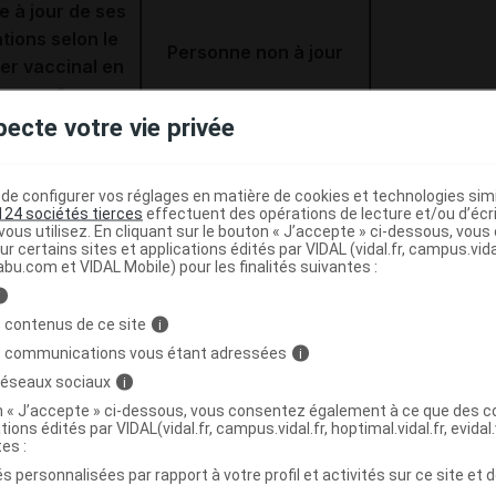
 à jour de ses
tions selon le
Personne non à jour
er vaccinal en
igueur *
pecte votre vie privée
Administration immédiate
d'une dose de vaccin
contenant la valence
tion.
e configurer vos réglages en matière de cookies et technologies simil
tétanique.
124 sociétés tierces
effectuent des opérations de lecture et/ou d’écr
ous utilisez. En cliquant sur le bouton « J’accepte » ci-dessous, vou
a date du
ur certains sites et applications édités par VIDAL (vidal.fr, campus.vidal.
Proposer si nécessaire un
abu.com et VIDAL Mobile) pour les finalités suivantes :
appel.
programme de mise à jour
i
et préciser la date du
 contenus de ce site
i
prochain rappel.
s communications vous étant adressées
i
Dans un bras,
 réseaux sociaux
i
immunoglobuline tétanique
on « J’accepte » ci-dessous, vous consentez également à ce que des co
tions édités par VIDAL(vidal.fr, campus.vidal.fr, hoptimal.vidal.fr, evidal.
humaine 250 UI. Dans
tes :
l'autre bras, administration
s personnalisées par rapport à votre profil et activités sur ce site et d
tion.
d'une dose de vaccin