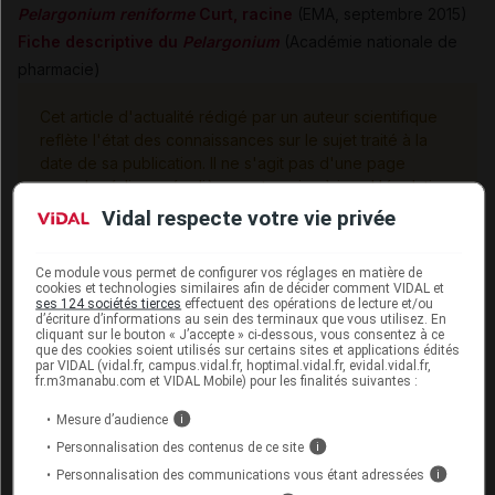
Pelargonium reniforme
Curt, racine
(EMA, septembre 2015)
Fiche descriptive du
Pelargonium
(Académie nationale de
pharmacie)
Cet article d'actualité rédigé par un auteur scientifique
reflète l'état des connaissances sur le sujet traité à la
date de sa publication. Il ne s'agit pas d'une page
encyclopédique régulièrement remise à jour. L'évolution
ultérieure des connaissances scientifiques peut le
Vidal respecte votre vie privée
rendre en tout ou partie caduc.
Consultez notre charte
éthique et déontologique
Ce module vous permet de configurer vos réglages en matière de
cookies et technologies similaires afin de décider comment VIDAL et
ses 124 sociétés tierces
effectuent des opérations de lecture et/ou
d’écriture d’informations au sein des terminaux que vous utilisez. En
cliquant sur le bouton « J’accepte » ci-dessous, vous consentez à ce
que des cookies soient utilisés sur certains sites et applications édités
par VIDAL (vidal.fr, campus.vidal.fr, hoptimal.vidal.fr, evidal.vidal.fr,
Pour aller plus loin
fr.m3manabu.com et VIDAL Mobile) pour les finalités suivantes :
Consultez les monographies VIDAL
Mesure d’audience
i
Personnalisation des contenus de ce site
i
BELIVAIR RHUME PELARGONIUM cp pellic
Personnalisation des communications vous étant adressées
i