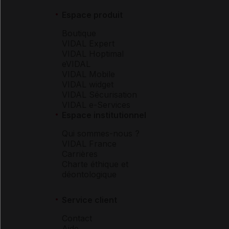
Espace produit
Boutique
VIDAL Expert
VIDAL Hoptimal
eVIDAL
VIDAL Mobile
VIDAL widget
VIDAL Sécurisation
VIDAL e-Services
Espace institutionnel
Qui sommes-nous ?
VIDAL France
Carrières
Charte éthique et
déontologique
Service client
Contact
Aide