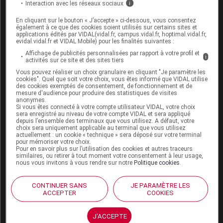
Interaction avec les réseaux sociaux
i
En cliquant sur le bouton « J’accepte » ci-dessous, vous consentez
également à ce que des cookies soient utilisés sur certains sites et
Sources
applications édités par VIDAL(vidal.fr, campus.vidal.fr, hoptimal.vidal.fr,
evidal.vidal.fr et VIDAL Mobile) pour les finalités suivantes :
EMA (European Medicines Agency)
Affichage de publicités personnalisées par rapport à votre profil et
i
activités sur ce site et des sites tiers
Vous pouvez réaliser un choix granulaire en cliquant "Je paramètre les
cookies". Quel que soit votre choix, vous êtes informé que VIDAL utilise
des cookies exemptés de consentement, de fonctionnement et de
mesure d'audience pour produire des statistiques de visites
Les commentaires sont momentanément
anonymes.
désactivés
Si vous êtes connecté à votre compte utilisateur VIDAL, votre choix
sera enregistré au niveau de votre compte VIDAL et sera appliqué
depuis l’ensemble des terminaux que vous utilisez. A défaut, votre
La publication de commentaires est
choix sera uniquement applicable au terminal que vous utilisez
actuellement : un cookie « technique » sera déposé sur votre terminal
momentanément indisponible.
pour mémoriser votre choix.
Pour en savoir plus sur l’utilisation des cookies et autres traceurs
similaires, ou retirer à tout moment votre consentement à leur usage,
Les plus
nous vous invitons à vous rendre sur notre
Politique cookies
.
récents
CONTINUER SANS
JE PARAMÈTRE LES
ACCEPTER
COOKIES
Karim Kone
Bjr je suis externe rotateur aux services des
J'ACCEPTE
maladies infectieuses et tropicales au CHU du