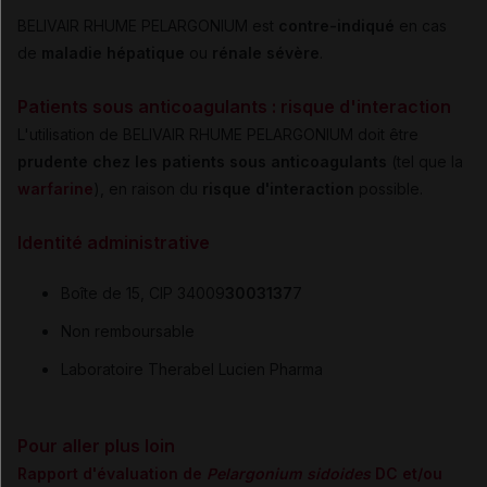
BELIVAIR RHUME PELARGONIUM est
contre-indiqué
en cas
de
maladie hépatique
ou
rénale sévère
.
Patients sous anticoagulants : risque d'interaction
L'utilisation de BELIVAIR RHUME PELARGONIUM doit être
prudente chez les patients sous anticoagulants
(tel que la
warfarine
), en raison du
risque d'interaction
possible.
Identité administrative
Boîte de 15, CIP 34009
3003137
7
Non remboursable
Laboratoire Therabel Lucien Pharma
Pour aller plus loin
Rapport d'évaluation de
Pelargonium sidoides
DC et/ou