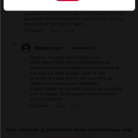
Point G (Mali) j'aimerais bien connaitre le Prix de
ce medicament et I'll disponible en Afrique,, et
pourquoi la prescription de ce medicament n'est
pas reservée aux medecins etant donné qu'il ya
des contres indications. Merci
Partager
+0
-0
Modérateur
PHARMACIEN
Bonjour, nous ne savons pas si ce
médicament doit être commercialisé en
Afrique. Il n'est pas remboursé en France et
son prix est libre (il peut varier d'une
pharmacie à une autre). Les autorités de
santé considèrent que l'utilisation
inappropriée de ce médicament ne constitue
pas un risque qui nécessite la prescription
par un médecin.
Partager
+0
-0
Pour recevoir gratuitement toute l’actualité par mail