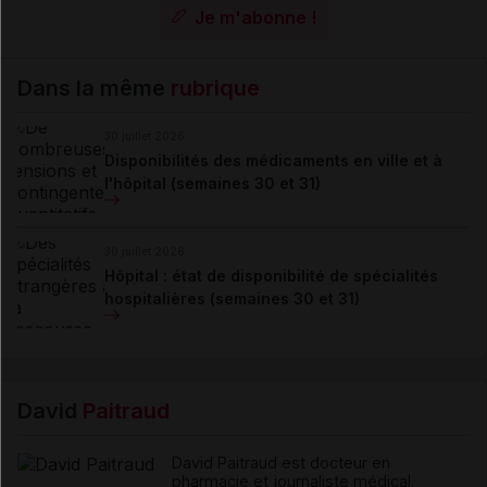
Je m'abonne !
Dans la même
rubrique
30 juillet 2026
Disponibilités des médicaments en ville et à
l'hôpital (semaines 30 et 31)
30 juillet 2026
Hôpital : état de disponibilité de spécialités
hospitalières (semaines 30 et 31)
David
Paitraud
David Paitraud est docteur en
pharmacie et journaliste médical.