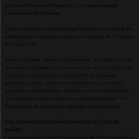
on Herbal Medicinal Products
), sur la
seule base de
l'ancienneté d'utilisation
.
Chaque comprimé contient
20 mg
d'extrait sec de
racine de
pélargonium
(
Pelargonium sidoides
ou mélange de
P. sidoides
et
P. reniforme
).
Selon l'Académie nationale de pharmacie, "
P. sidoides DC. est
une espèce d'origine sud-africaine dont la racine renferme des
composés polyphénoliques (acides-phénols, flavanols,
proanthocyanidols, tanins et de nombreuses coumarines) ;
propriétés antibactériennes, antivirales et immunostimulantes
non spécifiques, peut-être liées aux proanthocyanidols
" (
Cf
.
Dictionnaire de l'Académie nationale de pharmacie
).
Une posologie adaptée en fonction de l'âge du
patient
L'utilisation de BELIVAIR RHUME PELARGONIUM est
réservée à