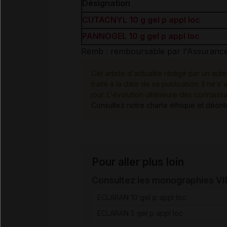
Désignation
CUTACNYL 10 g gel p appl loc
PANNOGEL 10 g gel p appl loc
Remb : remboursable par l'Assurance ma
Cet article d'actualité rédigé par un aute
traité à la date de sa publication. Il n
jour. L'évolution ultérieure des connaiss
Consultez notre charte éthique et déon
Pour aller plus loin
Consultez les monographies V
ECLARAN 10 gel p appl loc
ECLARAN 5 gel p appl loc