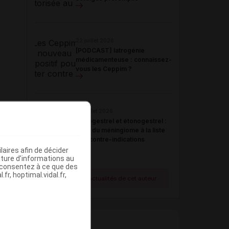
22 juillet 2026
[PODCAST] Iatrogénie
médicamenteuse : connaissez-
vous les Ceppim ?
21 juillet 2026
Désogestrel et étonogestrel :
ajout du méningiome à la liste
des contre-indications
aires afin de décider
iture d’informations au
s consentez à ce que des
fr, hoptimal.vidal.fr,
Voir toutes les actualités de cet auteur