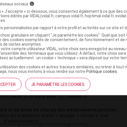
 réseaux sociaux
i
on « J’accepte » ci-dessous, vous consentez également à ce que des co
rance et de prise en charge des médicaments proches
tions édités par VIDAL(vidal.fr, campus.vidal.fr, hoptimal.vidal.fr, evidal.
ion en substance active + dosage + forme + voie
tes :
d'administration)
s personnalisées par rapport à votre profil et activités sur ce site et d
Listes
% Remb
Type
choix granulaire en cliquant "Je paramètre les cookies". Quel que soit 
ise des cookies exemptés de consentement, de fonctionnement et de 
PMF
NR
_
es de visites anonymes.
 votre compte utilisateur VIDAL, votre choix sera enregistré au nivea
II
30%
Référent
l’ensemble des terminaux que vous utilisez. A défaut, votre choix ser
ilisez actuellement : un cookie « technique » sera déposé sur votre te
PMF
NR
_
’utilisation des cookies et autres traceurs similaires, ou retirer à tou
ive ; NR : non remboursable ; Remb : remboursable par
ge, nous vous invitons à vous rendre sur notre
Politique cookies
.
énérique, ni l'un ni l'autre (_)
CCEPTER
JE PARAMÈTRE LES COOKIES
en charges des
différents gels de peroxyde de benzoyle à 10
 d'ECLARAN 10 et entre elles
(
Cf
.
Tableau I
I
).
nce et de prise en charge des m
édicaments proches
ion en substance active + dosage + forme + voie
d'administration)