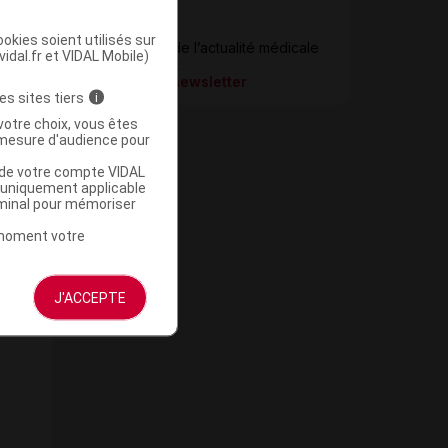
Newsletter
okies soient utilisés sur
Restez informé de l’actualité médicale
vidal.fr et VIDAL Mobile)
quotidiennement
S’inscrire à la newsletter
es sites tiers
i
votre choix, vous êtes
mesure d'audience pour
u de votre compte VIDAL
a uniquement applicable
rminal pour mémoriser
t moment votre
J'ACCEPTE