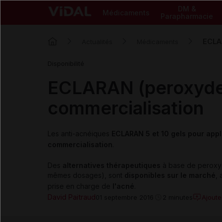
DM &
Médicaments
Parapharmacie
ECLAR
Actualités
Médicaments
Disponibilité
ECLARAN (peroxyde 
commercialisation
Les anti-acnéiques
ECLARAN 5 et 10 gels pour appl
commercialisation
.
Des
alternatives thérapeutiques
à base de peroxy
mêmes dosages), sont
disponibles sur le marché
,
prise en charge de
l'acné
.
David Paitraud
Ajout
01 septembre 2016
2 minutes