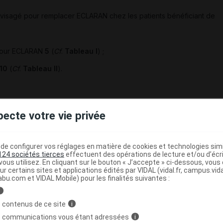
visagé pour remplacer ECLARAN chez les patients bénéficiant de
our ECLARAN
5
(
Cf
.
Tableau I
)
;
10
(
Cf
.
Tableau II
)
.
 délivrance différentes
pecte votre vie privée
e en charge
d'ECLARAN 5 et d'ECLARAN 10 ne sont pas les mêmes
e configurer vos réglages en matière de cookies et technologies simil
escription médicale facultative
,
remboursable à 30 %
par
124 sociétés tierces
effectuent des opérations de lecture et/ou d’écr
ous utilisez. En cliquant sur le bouton « J’accepte » ci-dessous, vou
ur certains sites et applications édités par VIDAL (vidal.fr, campus.vidal.
onnance
et
remboursables à 30 %.
abu.com et VIDAL Mobile) pour les finalités suivantes :
i
 contenus de ce site
i
en charges des
différents gels de peroxyde de benzoyle à 5
s communications vous étant adressées
i
es d'ECLARAN 5, ni entre elles
(
Cf
.
Tableau
I
).