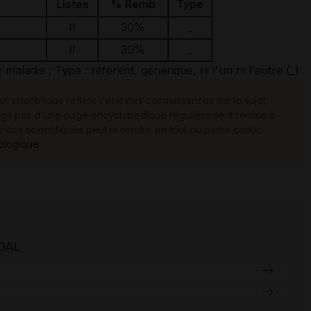
Listes
% Remb
Type
II
30%
_
II
30%
_
ladie ; Type : référent, générique, ni l'un ni l'autre (_)
ur scientifique reflète l'état des connaissances sur le sujet
e s'agit pas d'une page encyclopédique régulièrement remise à
ances scientifiques peut le rendre en tout ou partie caduc.
tologique
IDAL