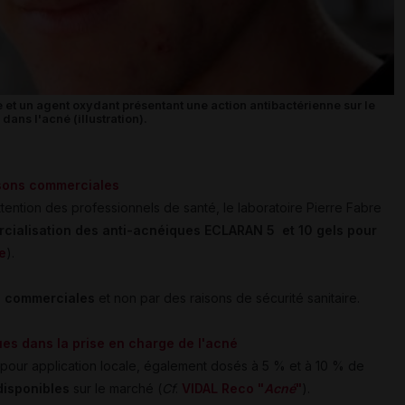
 et un agent oxydant présentant une action antibactérienne sur le
ans l'acné (illustration).
isons commerciales
ttention des professionnels de santé, le laboratoire Pierre Fabre
cialisation des anti-acnéiques ECLARAN 5 et 10 gels pour
e
).
s commerciales
et non par des raisons de sécurité sanitaire.
ues dans la prise en charge de l'acné
 pour application locale, également
dosés à 5 % et à 10 % de
disponibles
sur le marché (
Cf
.
VIDAL Reco "
Acné
"
).