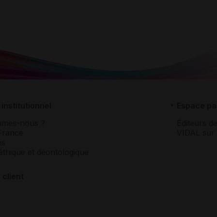
institutionnel
Espace pa
mmes-nous ?
Éditeurs de
France
VIDAL sur 
es
éthique et déontologique
 client