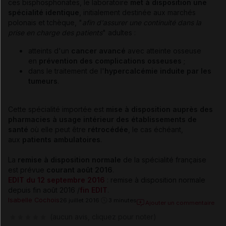
ces bisphosphonates, le laboratoire
met à disposition une
spécialité identique
, initialement destinée aux marchés
polonais et tchèque, "
afin d'assurer une continuité dans la
prise en charge des patients
" adultes :
atteints d'un
cancer avancé
avec atteinte osseuse
en
prévention des complications osseuses
;
dans le traitement de l'
hypercalcémie induite par les
tumeurs
.
Cette spécialité importée est
mise à disposition auprès des
pharmacies à usage intérieur des établissements de
santé
où elle peut être
rétrocédée
, le cas échéant,
aux
patients ambulatoires
.
La
remise à disposition normale
de la spécialité française
est prévue
courant août 2016
.
EDIT du 12 septembre 2016
: remise à disposition normale
depuis fin août 2016 /
fin EDIT
.
Isabelle Cochois
26 juillet 2016
3 minutes
Ajouter un commentaire
(aucun avis, cliquez pour noter)