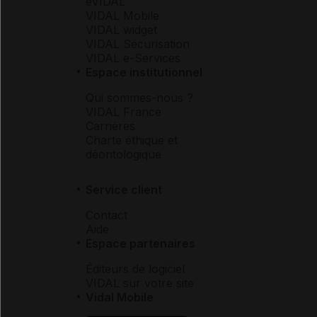
eVIDAL
VIDAL Mobile
VIDAL widget
VIDAL Sécurisation
VIDAL e-Services
Espace institutionnel
Qui sommes-nous ?
VIDAL France
Carrières
Charte éthique et
déontologique
Service client
Contact
Aide
Espace partenaires
Éditeurs de logiciel
VIDAL sur votre site
Vidal Mobile