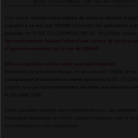
ACIDE ZOLEDRONIQUE ZENTIVA LAB 4 mg/100 mL so
Pour autant,
aucune autre rupture de stock ou tension d'app
signalée à ce jour par l'ANSM
concernant des
spécialités à b
proches
de l'ACIDE ZOLEDRONIQUE MEDAC 4mg/100mL solution p
des médicaments faisant l'objet d'une rupture de stock ou d
d'approvisionnement sur le site de l'ANSM
).
Mise à disposition d'une même spécialité importée
Néanmoins, le laboratoire Medac, en accord avec l'ANSM,
a mis 
exceptionnel et transitoire la même spécialité
ACIDE ZOLEDR
solution pour perfusion
initialement
destinée
aux marchés pol
le 25 juillet 2016
.
Cette spécialité importée étant conditionnée avec des
éléments
étrangère
(étiquetage et notice), plusieurs mesures visant à facili
accompagnent sa mise à disposition :