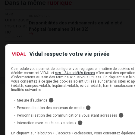
Dans la même
rubrique
06 août 2026
Disponibilités des médicaments en ville et à
l'hôpital (semaines 31 et 32)
06 août 2026
Vidal respecte votre vie privée
Hôpital : état de disponibilité de spécialités
hospitalières (semaines 31 et 32)
Ce module vous permet de configurer vos réglages en matière de cookies et 
décider comment VIDAL et
ses 124 sociétés tierces
effectuent des opérations
d’informations au sein des terminaux que vous utilisez. En cliquant sur le b
vous consentez à ce que des cookies soient utilisés sur certains sites et ap
(vidal.fr, campus.vidal.fr, hoptimal.vidal.fr, evidal.vidal.fr, fr.m3manabu.com
finalités suivantes :
Isabelle
Cochois
Mesure d’audience
i
Docteur en médecine, diplômée de la faculté de médecine
Personnalisation des contenus de ce site
i
Paris 5 Necker Enfants malades, journaliste, a occupé les
Personnalisation des communications vous étant adressées
i
postes de journaliste au JAMA et au Panorama du médecin,
de directrice médicale chez Médecine interactive et chez
Interaction avec les réseaux sociaux
i
Médisite, actuellement et depuis 2007 (...)
En cliquant sur le bouton « J’accepte » ci-dessous, vous consentez égaleme