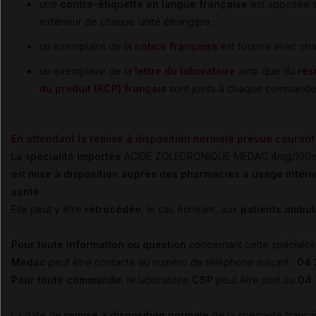
une
contre-étiquette en langue française
est apposée s
extérieur de chaque unité étrangère ;
un exemplaire de la
notice française
est fournie avec cha
un exemplaire de la
lettre du laboratoire
ainsi que du
rés
du produit (RCP) français
sont joints à chaque commande
En attendant la remise à disposition normale prévue courant
La
spécialité importée
ACIDE ZOLEDRONIQUE MEDAC 4mg/100mL s
est
mise à disposition auprès des pharmacies à usage intéri
santé
.
Elle peut y être
rétrocédée
, le cas échéant, aux
patients ambul
Pour toute information ou question
concernant cette spécialité
Medac
peut être contacté au numéro de téléphone suivant :
04 
Pour toute commande
, le laboratoire
CSP
peut être joint au
04 
La date de
remise à disposition normale
de la spécialité franç