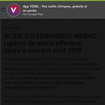
App VIDAL : Vos outils cliniques, gratuits et
×
en poche.
Sur Google Play
ACIDE ZOLEDRONIQUE
Actualités
Médicaments
Disponibilité
ACIDE ZOLEDRONIQUE MEDAC :
rupture de stock effective
jusqu'à courant août 2016
La spécialité générique
ACIDE ZOLEDRONIQUE
MEDAC
4mg/100mL solution pour perfusion est en
rupture de stock
effective
depuis près d'un mois en raison, selon le laboratoire
Medac, "
d'
une
forte augmentation des ventes
dans un
contexte de
difficultés d'approvisionnement rencontrées
avec des spécialités à base d'acide zolédronique
disponibles sur notre territoire
".
Bien qu'aucune autre tension d'approvisionnement, ni rupture
de stock n'ait été signalée à ce jour par l'ANSM concernant