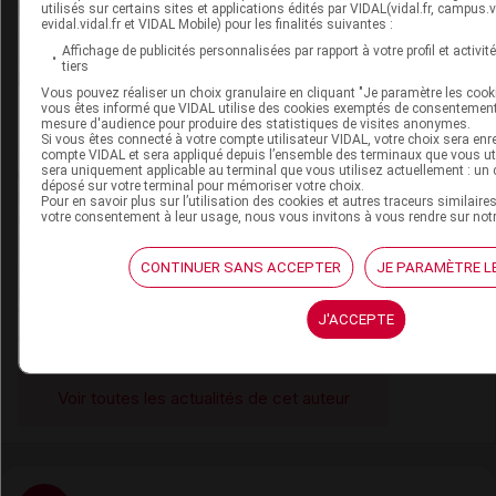
Du même auteur
utilisés sur certains sites et applications édités par VIDAL(vidal.fr, campus.vid
evidal.vidal.fr et VIDAL Mobile) pour les finalités suivantes :
19 janvier 2023
Affichage de publicités personnalisées par rapport à votre profil et activit
tiers
VIDAL News fête son numéro 1000 !
Vous pouvez réaliser un choix granulaire en cliquant "Je paramètre les cooki
vous êtes informé que VIDAL utilise des cookies exemptés de consentement
mesure d'audience pour produire des statistiques de visites anonymes.
Si vous êtes connecté à votre compte utilisateur VIDAL, votre choix sera enr
compte VIDAL et sera appliqué depuis l’ensemble des terminaux que vous util
05 août 2022
sera uniquement applicable au terminal que vous utilisez actuellement : un 
Médicaments hospitaliers : ruptures et
déposé sur votre terminal pour mémoriser votre choix.
Pour en savoir plus sur l’utilisation des cookies et autres traceurs similaire
tensions d'approvisionnement
votre consentement à leur usage, nous vous invitons à vous rendre sur not
CONTINUER SANS ACCEPTER
JE PARAMÈTRE L
02 août 2022
PEDIAVEN AP-HP solutions pour perfusion :
J'ACCEPTE
attention aux erreurs de reconstitution
Voir toutes les actualités de cet auteur