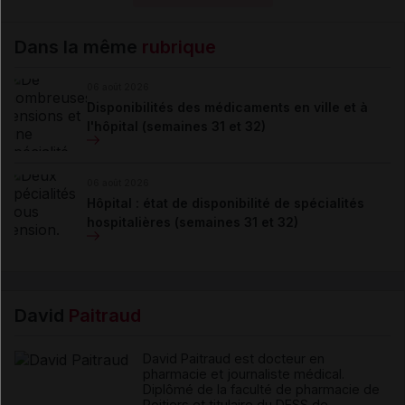
Dans la même
rubrique
06 août 2026
Disponibilités des médicaments en ville et à
l'hôpital (semaines 31 et 32)
06 août 2026
Hôpital : état de disponibilité de spécialités
hospitalières (semaines 31 et 32)
David
Paitraud
David Paitraud est docteur en
pharmacie et journaliste médical.
Diplômé de la faculté de pharmacie de
Poitiers et titulaire du DESS de