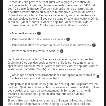
Ce module vous permet de configurer vos réglages en matière de
antibactériens.
cookies et technologies similaires afin de décider comment VIDAL et
ses 124 sociétés tierces
effectuent des opérations de lecture et/ou
d’écriture d’informations au sein des terminaux que vous utilisez. En
cliquant sur le bouton « J’accepte » ci-dessous, vous consentez à ce
Pour aller plus loin
que des cookies soient utilisés sur certains sites et applications édités
par VIDAL (vidal.fr, campus.vidal.fr, hoptimal.vidal.fr, evidal.vidal.fr,
BRISTOPEN 1 g/5 ml, poudre et solvant pour solution
fr.m3manabu.com et VIDAL Mobile) pour les finalités suivantes :
injectable (IV) - Rupture de stock
(ANSM, 29 juin
Mesure d’audience
i
2016)
Personnalisation des contenus de ce site
i
Lettre du laboratoire BMS aux professionnels de
Personnalisation des communications vous étant adressées
i
santé
(sur le site de l'ANSM, 29 juin 2016)
Interaction avec les réseaux sociaux
i
Sur VIDAL.fr
En cliquant sur le bouton « J’accepte » ci-dessous, vous consentez
également à ce que des cookies soient utilisés sur certains sites et
Tensions d'approvisionnement des pénicillines du
applications édités par VIDAL(vidal.fr, campus.vidal.fr, hoptimal.vidal.fr,
evidal.vidal.fr et VIDAL Mobile) pour les finalités suivantes :
groupe M : alternatives proposées par la SPILF et le
Affichage de publicités personnalisées par rapport à votre profil et
GPIP
(26 février 2016)
i
activités sur ce site et des sites tiers
Vous pouvez réaliser un choix granulaire en cliquant "Je paramètre les
Cet article d'actualité rédigé par un auteur scientifique
cookies". Quel que soit votre choix, vous êtes informé que VIDAL utilise
des cookies exemptés de consentement, de fonctionnement et de
reflète l'état des connaissances sur le sujet traité à la
mesure d'audience pour produire des statistiques de visites
date de sa publication. Il ne s'agit pas d'une page
anonymes.
Si vous êtes connecté à votre compte utilisateur VIDAL, votre choix
encyclopédique régulièrement remise à jour. L'évolution
sera enregistré au niveau de votre compte VIDAL et sera appliqué