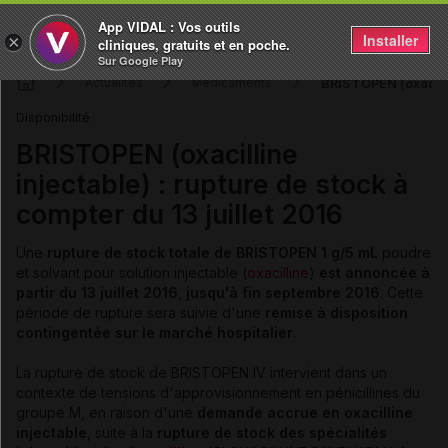
App VIDAL : Vos outils
Installer
×
cliniques, gratuits et en poche.
Sur Google Play
BRISTOPEN (oxacillin
Actualités
Médicaments
Disponibilité
BRISTOPEN (oxacilline
injectable) : rupture de stock à
compter du 13 juillet 2016
Une
rupture de stock totale de BRISTOPEN 1 g/5 mL
poudre
et solvant pour solution injectable (
oxacilline
)
est annoncée à
partir du 13 juillet 2016
,
jusqu'à fin septembre 2016
. Cette
période de rupture sera suivie d'une
remise à disposition
contingentée sur le marché hospitalier
.
La rupture de stock de BRISTOPEN IV intervient dans un
contexte de tensions d'approvisionnement en pénicillines du
groupe M, en raison d'une
demande accrue en oxacilline
injectable
, suite à la
rupture de stock des spécialités