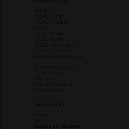
Boutique
VIDAL Expert
VIDAL Hoptimal
eVIDAL
VIDAL Mobile
VIDAL widget
VIDAL Sécurisation
VIDAL e-Services
Espace institutionnel
Qui sommes-nous ?
VIDAL France
Carrières
Charte éthique et
déontologique
Service client
Contact
Aide
Espace partenaires