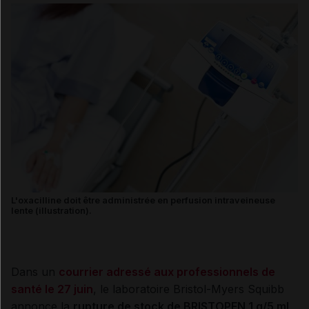
L'oxacilline doit être administrée en perfusion intraveineuse
lente (illustration).
Dans un
courrier adressé aux professionnels de
santé le 27 juin
, le laboratoire Bristol-Myers Squibb
annonce la
rupture de stock de BRISTOPEN 1 g/5 mL