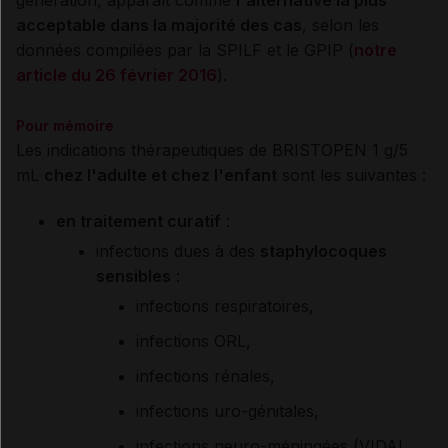
génération, apparaît comme
l'alternative la plus
acceptable dans la majorité des cas
, selon les
données compilées par la SPILF et le GPIP (
notre
article du 26 février 2016
).
Pour mémoire
Les indications thérapeutiques de BRISTOPEN 1 g/5
mL
chez l'adulte et chez l'enfant
sont les suivantes :
en traitement curatif
:
infections dues à des
staphylocoques
sensibles
:
infections respiratoires,
infections ORL,
infections rénales,
infections uro-génitales,
infections neuro-méningées (VIDAL