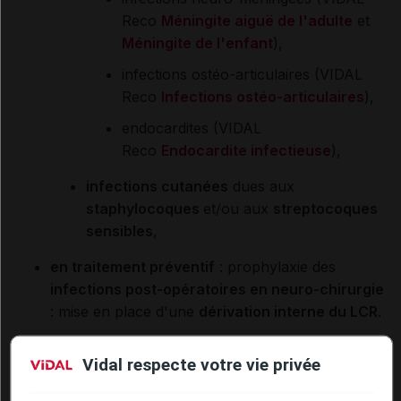
Reco
Méningite aiguë de l'adulte
et
Méningite de l'enfant
),
infections ostéo-articulaires (VIDAL
Reco
Infections ostéo-articulaires
),
endocardites (VIDAL
Reco
Endocardite infectieuse
),
infections cutanées
dues aux
staphylocoques
et/ou aux
streptocoques
sensibles
,
en traitement préventif
: prophylaxie des
infections post-opératoires en neuro-chirurgie
: mise en place d'une
dérivation interne du LCR
.
Vidal respecte votre vie privée
Il convient de tenir compte des recommandations
officielles concernant l'utilisation appropriée des