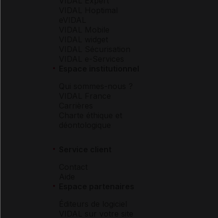
VIDAL Expert
VIDAL Hoptimal
eVIDAL
VIDAL Mobile
VIDAL widget
VIDAL Sécurisation
VIDAL e-Services
Espace institutionnel
Qui sommes-nous ?
VIDAL France
Carrières
Charte éthique et
déontologique
Service client
Contact
Aide
Espace partenaires
Éditeurs de logiciel
VIDAL sur votre site