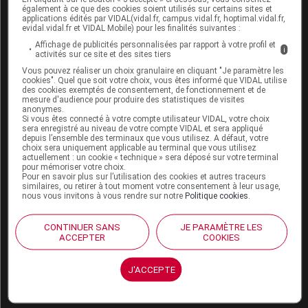
seulement pour affiner la connaissance de cet effet
également à ce que des cookies soient utilisés sur certains sites et
indésirable, mais aussi sa prise en charge
applications édités par VIDAL(vidal.fr, campus.vidal.fr, hoptimal.vidal.fr,
evidal.vidal.fr et VIDAL Mobile) pour les finalités suivantes :
thérapeutique.
Affichage de publicités personnalisées par rapport à votre profil et
i
activités sur ce site et des sites tiers
Pour mémoire : le baclofène et la dépendance alcoolique
Vous pouvez réaliser un choix granulaire en cliquant "Je paramètre les
cookies". Quel que soit votre choix, vous êtes informé que VIDAL utilise
En 2014, une
RTU a été accordée au baclofène sous
des cookies exemptés de consentement, de fonctionnement et de
mesure d'audience pour produire des statistiques de visites
forme orale
(LIORESAL 10 mg comprimé sécable et
anonymes.
Si vous êtes connecté à votre compte utilisateur VIDAL, votre choix
BACLOFENE ZENTIVA 10 mg comprimé) dans les
sera enregistré au niveau de votre compte VIDAL et sera appliqué
indications suivantes :
depuis l’ensemble des terminaux que vous utilisez. A défaut, votre
choix sera uniquement applicable au terminal que vous utilisez
actuellement : un cookie « technique » sera déposé sur votre terminal
pour mémoriser votre choix.
aide au maintien de l'abstinence après sevrage
Pour en savoir plus sur l’utilisation des cookies et autres traceurs
chez les patients dépendants à l'alcool et en
similaires, ou retirer à tout moment votre consentement à leur usage,
nous vous invitons à vous rendre sur notre
Politique cookies
.
échec des autres traitements disponibles ;
réduction majeure de la consommation d'alcool
CONTINUER SANS
JE PARAMÈTRE LES
ACCEPTER
COOKIES
jusqu'au niveau faible de la consommation telle
que défini par l'OMS chez des patients alcoolo-
J'ACCEPTE
dépendants à haut risque et en échec des
traitements disponibles.