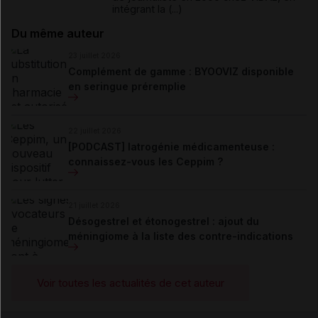
intégrant la (...)
Du même auteur
23 juillet 2026
Complément de gamme : BYOOVIZ disponible
en seringue préremplie
22 juillet 2026
[PODCAST] Iatrogénie médicamenteuse :
connaissez-vous les Ceppim ?
21 juillet 2026
Désogestrel et étonogestrel : ajout du
méningiome à la liste des contre-indications
Voir toutes les actualités de cet auteur