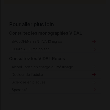
Pour aller plus loin
Consultez les monographies VIDAL
BACLOFENE ZENTIVA 10 mg cp
LIORESAL 10 mg cp séc
Consultez les VIDAL Recos
Alcool : prise en charge du mésusage
Douleur de l'adulte
Sclérose en plaques
Spasticité