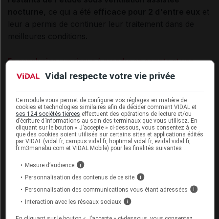
nocturne,
ce qui a été
efficace pour 2 d'entre eux
et
leur a permis de continuer leur traitement dans de
meilleures conditions.
En conclusion : un risque à prendre en compte et une
piste de recherche
Vidal respecte votre vie privée
Cette étude a donc
confirmé que les hautes doses de
baclofène exposaient à un risque d'apnées du
Ce module vous permet de configurer vos réglages en matière de
cookies et technologies similaires afin de décider comment VIDAL et
sommeil
, à dépister et à traiter.
ses 124 sociétés tierces
effectuent des opérations de lecture et/ou
d’écriture d’informations au sein des terminaux que vous utilisez. En
cliquant sur le bouton « J’accepte » ci-dessous, vous consentez à ce
Par ailleurs, les auteurs soulignent que
le nombre de
que des cookies soient utilisés sur certains sites et applications édités
par VIDAL (vidal.fr, campus.vidal.fr, hoptimal.vidal.fr, evidal.vidal.fr,
personnes prenant du baclofène dans cette
fr.m3manabu.com et VIDAL Mobile) pour les finalités suivantes :
indication est en forte augmentation,
ce qui devrait
Mesure d’audience
i
donc aussi augmenter la survenue d'apnées sévères
Personnalisation des contenus de ce site
i
du sommeil.
Personnalisation des communications vous étant adressées
i
Interaction avec les réseaux sociaux
i
Ils appellent donc à
réaliser d'autres études
non
En cliquant sur le bouton « J’accepte » ci-dessous, vous consentez