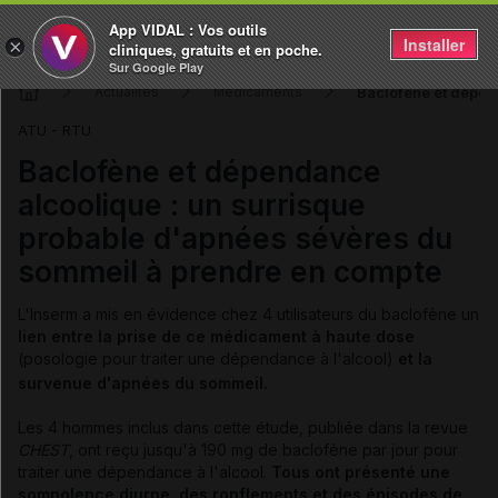
App VIDAL : Vos outils
Installer
×
cliniques, gratuits et en poche.
Sur Google Play
Baclofène et dépen
Actualités
Médicaments
ATU - RTU
Baclofène et dépendance
alcoolique : un surrisque
probable d'apnées sévères du
sommeil à prendre en compte
L'Inserm a mis en évidence chez 4 utilisateurs du baclofène un
lien entre la prise de ce médicament à haute dose
(posologie
pour traiter une dépendance à l'alcool)
et la
survenue d'apnées du sommeil.
Les 4 hommes inclus dans cette étude, publiée dans la revue
CHEST
, ont reçu jusqu'à 190 mg de baclofène par jour pour
traiter une dépendance à l'alcool.
Tous ont présenté une
somnolence diurne, des ronflements et des épisodes de