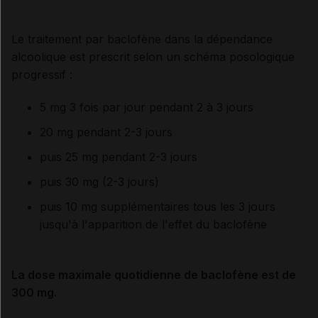
Le traitement par baclofène dans la dépendance
alcoolique est prescrit selon un schéma posologique
progressif :
5 mg 3 fois par jour pendant 2 à 3 jours
20 mg pendant 2-3 jours
puis 25 mg pendant 2-3 jours
puis 30 mg (2-3 jours)
puis 10 mg supplémentaires tous les 3 jours
jusqu'à l'apparition de l'effet du baclofène
La dose maximale quotidienne de baclofène est de
300 mg.