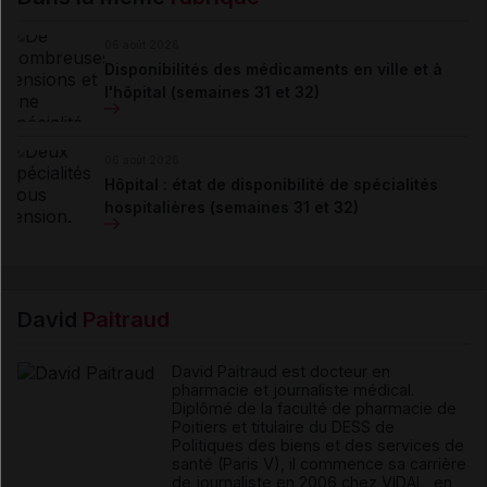
06 août 2026
Disponibilités des médicaments en ville et à
l'hôpital (semaines 31 et 32)
06 août 2026
Hôpital : état de disponibilité de spécialités
hospitalières (semaines 31 et 32)
David
Paitraud
David Paitraud est docteur en
pharmacie et journaliste médical.
Diplômé de la faculté de pharmacie de
Poitiers et titulaire du DESS de
Politiques des biens et des services de
santé (Paris V), il commence sa carrière
de journaliste en 2006 chez VIDAL, en