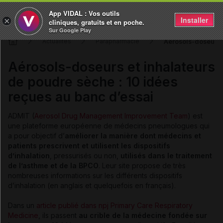
App VIDAL : Vos outils
Installer
×
cliniques, gratuits et en poche.
Sur Google Play
Aérosols-doseurs e
Actualités
Parapharmacie
Aérosols-doseurs et inhalateurs
de poudre sèche : 10 idées
reçues au banc d’essai
ADMIT (
Aerosol Drug Management Improvement Team
) est
une plateforme européenne de médecins pneumologues qui
a pour objectif d’
améliorer la manière dont médecins et
patients prescrivent et utilisent les dispositifs
d’inhalation
, pressurisés ou non,
utilisés dans le traitement
de l’asthme et de la BPCO
. Leur site propose de très
nombreuses informations sur les différents dispositifs
d’inhalation (en anglais et quelquefois en français).
Dans un
article publié dans npj Primary Care Respiratory
Medicine
, ils passent
au crible de la médecine fondée sur