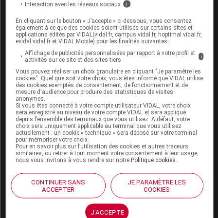
Conseils
:
Interaction avec les réseaux sociaux
i
En cliquant sur le bouton « J’accepte » ci-dessous, vous consentez
Même si les études suggèrent que les patients qui
également à ce que des cookies soient utilisés sur certains sites et
applications édités par VIDAL(vidal.fr, campus.vidal.fr, hoptimal.vidal.fr,
utilisent un seul type de dispositif ont une
evidal.vidal.fr et VIDAL Mobile) pour les finalités suivantes :
meilleure adhésion au traitement,
les études
Affichage de publicités personnalisées par rapport à votre profil et
i
activités sur ce site et des sites tiers
manquent
pour confirmer un bénéfice clinique.
Vous pouvez réaliser un choix granulaire en cliquant "Je paramètre les
Il semble raisonnable d'essayer de prescrire
cookies". Quel que soit votre choix, vous êtes informé que VIDAL utilise
des cookies exemptés de consentement, de fonctionnement et de
un seul et même type d'inhalateur
pour tous les
mesure d'audience pour produire des statistiques de visites
anonymes.
traitements inhalés.
Si vous êtes connecté à votre compte utilisateur VIDAL, votre choix
sera enregistré au niveau de votre compte VIDAL et sera appliqué
depuis l’ensemble des terminaux que vous utilisez. A défaut, votre
choix sera uniquement applicable au terminal que vous utilisez
actuellement : un cookie « technique » sera déposé sur votre terminal
Idée reçue N°8 : Laisser au patient le choix du dispositif
pour mémoriser votre choix.
Pour en savoir plus sur l’utilisation des cookies et autres traceurs
est préférable
similaires, ou retirer à tout moment votre consentement à leur usage,
nous vous invitons à vous rendre sur notre
Politique cookies
.
Contexte
:
Des études observationnelles ont suggéré
une corrélation entre la satisfaction du patient quant
CONTINUER SANS
JE PARAMÈTRE LES
aux dispositifs utilisés et sa capacité à atteindre des
ACCEPTER
COOKIES
objectifs thérapeutiques préalablement définis.
Néanmoins,
la satisfaction du patient n'est pas la
J'ACCEPTE