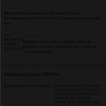
29 juillet 2026
Médicaments génériques : 24 millions d'euros
d'économies pour la Sécu en 2027 après des baisses de
prix
23 juillet 2026
Dyslexie chez l'enfant : Poppins Clinical,
première thérapie numérique avec prise en
charge anticipée
Stéphane
Korsia-Meffre
Depuis trente ans, Stéphane
Korsia-Meffre se consacre à
la diffusion de l’information
médicale de référence
auprès du grand public, des
patients et des