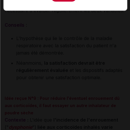
preuve d'un bon usage du dispositif
et il peut être
nécessaire d'évaluer régulièrement les deux variables.
Conseils
:
L'hypothèse qui lie le contrôle de la maladie
respiratoire avec la satisfaction du patient n'a
jamais été démontrée.
Néanmoins,
la satisfaction devrait être
régulièrement évaluée
et les dispositifs adaptés
pour obtenir une satisfaction optimale.
Idée reçue N°9 : Pour réduire l'éventuel enrouement dû
aux corticoïdes, il faut essayer un autre inhalateur de
poudre sèche
Contexte
:
L'idée que
l'incidence de l'enrouement
("
dysphonie
")
liée aux corticoïdes inhalés varie