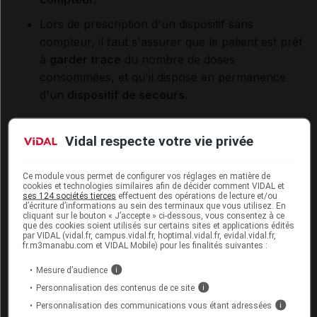
Lors de prescription d'un dispositif sans
compteur, il faut s'assurer que le patient est prêt
à
garder trace
du nombre de doses
consommées, et qu'il dispose en permanence
d'un
dispositif de secours.
Vidal respecte votre vie privée
Idée reçue N°7 : Choisir le même type de dispositif pour
tous les médicaments inhalés augmente l'efficacité du
Ce module vous permet de configurer vos réglages en matière de
traitement
cookies et technologies similaires afin de décider comment VIDAL et
ses 124 sociétés tierces
effectuent des opérations de lecture et/ou
Contexte
:
Plusieurs études ont montré que
l'usage
d’écriture d’informations au sein des terminaux que vous utilisez. En
simultané de deux dispositifs de types différents
cliquant sur le bouton « J’accepte » ci-dessous, vous consentez à ce
que des cookies soient utilisés sur certains sites et applications édités
(aérosol + inhalateur) multiplie le nombre d'erreurs
.
par VIDAL (vidal.fr, campus.vidal.fr, hoptimal.vidal.fr, evidal.vidal.fr,
fr.m3manabu.com et VIDAL Mobile) pour les finalités suivantes :
Une étude portant sur 11 000 patients atteints de
BPCO a même montré que
ce double usage
Mesure d’audience
i
augmente le risque d'arrêter tout traitement inhalé
.
Personnalisation des contenus de ce site
i
Personnalisation des communications vous étant adressées
i