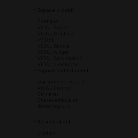
Espace produit
Boutique
VIDAL Expert
VIDAL Hoptimal
eVIDAL
VIDAL Mobile
VIDAL widget
VIDAL Sécurisation
VIDAL e-Services
Espace institutionnel
Qui sommes-nous ?
VIDAL France
Carrières
Charte éthique et
déontologique
Service client
Contact