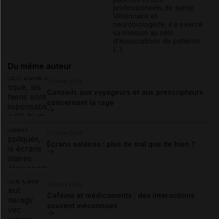
professionnels de santé.
Vétérinaire et
neurobiologiste, il a exercé
sa mission au sein
d’associations de patients
(...)
Du même auteur
16 juillet 2026
Conseils aux voyageurs et aux prescripteurs
concernant la rage
01 juillet 2026
Écrans solaires : plus de mal que de bien ?
25 mars 2026
Caféine et médicaments : des interactions
souvent méconnues