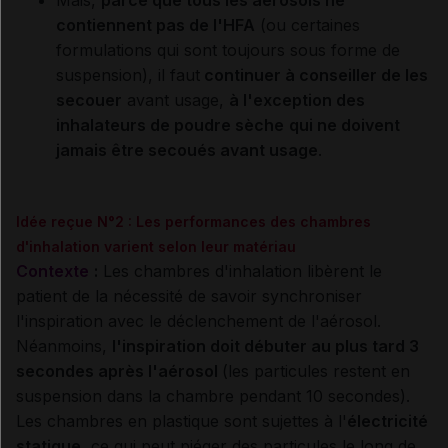
Mais,
parce que tous les aérosols ne
contiennent pas de l'HFA
(ou certaines
formulations qui sont toujours sous forme de
suspension), il faut
continuer à conseiller de les
secouer
avant usage,
à l'exception des
inhalateurs de poudre sèche
qui ne doivent
jamais être secoués avant usage
.
Idée reçue N°2 : Les performances des chambres
d'inhalation varient selon leur matériau
Contexte
:
Les chambres d'inhalation libèrent le
patient de la nécessité de savoir synchroniser
l'inspiration avec le déclenchement de l'aérosol.
Néanmoins,
l'inspiration doit débuter au plus tard 3
secondes après l'aérosol
(les particules restent en
suspension dans la chambre pendant 10 secondes).
Les chambres en plastique sont sujettes à l'
électricité
statique
, ce qui peut piéger des particules le long de