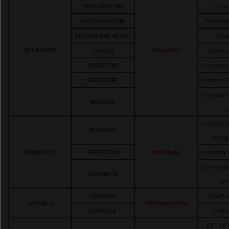
TEVAGRASTIM
Teva
RATIOGRASTIM
Ratioph
FILGRASTIM HEXAL
Hex
NEUPOGEN
filgrastim
ZARZIO
Sando
NIVESTIM
Hospira 
GRASTOFIL
Apotex 
Accord H
ACCOFIL
L
Celltrion
REMSIMA
Hunga
REMICADE
INFLECTRA
infliximab
Hospira 
Samsung 
FLIXABI (1)
Lim
OVALEAP
Teva Ph
GONAL-f
follitropine alfa
BEMFOLA
Biot
Eli Lill