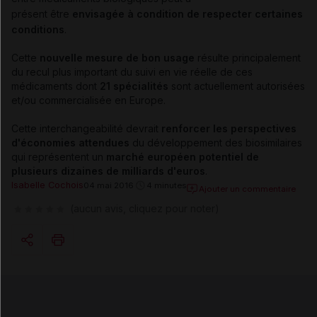
présent
être
envisagée à condition de respecter certaines
conditions
.
Cette
nouvelle mesure de bon usage
résulte principalement
du recul plus important du suivi en vie réelle de ces
médicaments dont
21 spécialités
sont actuellement autorisées
et/ou commercialisée en Europe.
Cette interchangeabilité devrait
renforcer les perspectives
d'économies attendues
du développement des biosimilaires
qui représentent un
marché européen potentiel de
plusieurs dizaines de milliards d'euros
.
Isabelle Cochois
04 mai 2016
4 minutes
Ajouter un commentaire
(aucun avis, cliquez pour noter)
Copier l'url