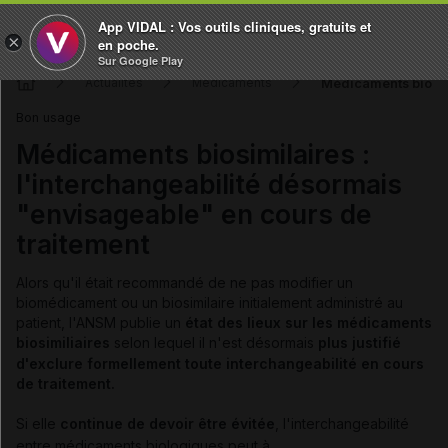
App VIDAL : Vos outils cliniques, gratuits et
×
en poche.
Sur Google Play
Médicaments biosimi
Actualités
Médicaments
Bon usage
Médicaments biosimilaires :
l'interchangeabilité désormais
"envisageable" en cours de
traitement
Alors qu'il était recommandé de ne pas modifier un
biomédicament ou un biosimilaire initialement administré au
patient, l'ANSM publie un
état des lieux sur les médicaments
biosimiliaires
selon lequel il n'est
désormais
plus justifié
d'exclure formellement toute interchangeabilité en cours
de traitement.
Si elle
continue de devoir être évitée
,
l'interchangeabilité
entre médicaments biologiques
peut à