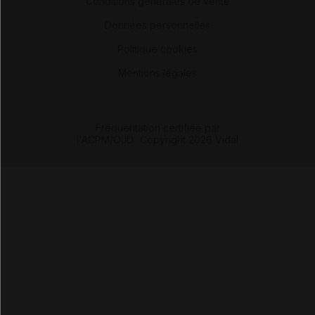
Conditions générales de vente
-
Données personnelles
-
Politique cookies
-
Mentions légales
Fréquentation certifiée par
l'ACPM/OJD
|
Copyright 2026 Vidal