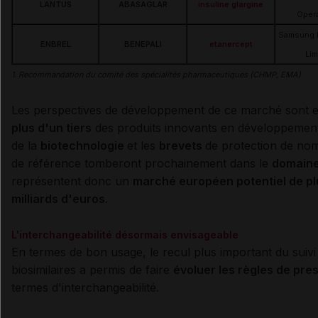
LANTUS
ABASAGLAR
insuline glargine
Oper
Samsung 
ENBREL
BENEPALI
etanercept
Lim
1. Recommandation du comité des spécialités pharmaceutiques (CHMP, EMA)
Les perspectives de développement de ce marché sont e
plus d'un tiers
des produits innovants en développement 
de la
biotechnologie
et les
brevets
de protection de n
de référence tomberont prochainement dans le
domaine
représentent donc un
marché européen potentiel de pl
milliards d'euros
.
L'interchangeabilité désormais envisageable
En termes de bon usage, le recul plus important du suivi 
biosimilaires a permis de faire
évoluer les règles de pres
termes d'interchangeabilité.