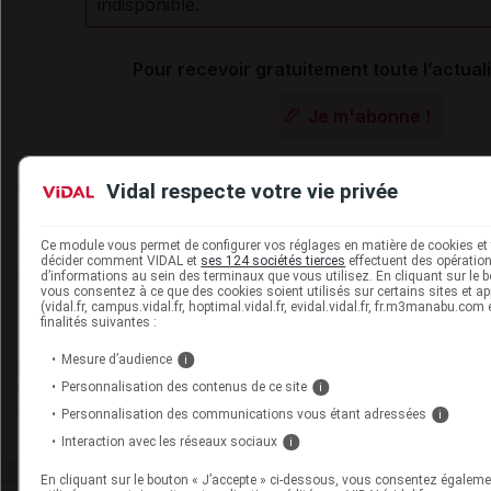
indisponible.
Pour recevoir gratuitement toute l’actuali
Je m'abonne !
Dans la même
rubrique
Vidal respecte votre vie privée
06 août 2026
Ce module vous permet de configurer vos réglages en matière de cookies et 
Disponibilités des médicaments en ville et à
décider comment VIDAL et
ses 124 sociétés tierces
effectuent des opérations
d’informations au sein des terminaux que vous utilisez. En cliquant sur le b
l'hôpital (semaines 31 et 32)
vous consentez à ce que des cookies soient utilisés sur certains sites et ap
(vidal.fr, campus.vidal.fr, hoptimal.vidal.fr, evidal.vidal.fr, fr.m3manabu.com
finalités suivantes :
06 août 2026
Mesure d’audience
i
Hôpital : état de disponibilité de spécialités
Personnalisation des contenus de ce site
i
hospitalières (semaines 31 et 32)
Personnalisation des communications vous étant adressées
i
Interaction avec les réseaux sociaux
i
En cliquant sur le bouton « J’accepte » ci-dessous, vous consentez égaleme