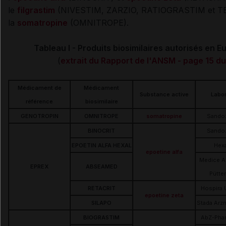
le
filgrastim
(NIVESTIM, ZARZIO, RATIOGRASTIM et T
la
somatropine
(OMNITROPE).
Tableau I - Produits biosimilaires autorisés en 
(
extrait du Rapport de l'ANSM - page 15 
Médicament de
Médicament
Substance active
Labor
référence
biosimilaire
GENOTROPIN
OMNITROPE
somatropine
Sando
BINOCRIT
Sando
EPOETIN ALFA HEXAL
Hex
epoetine alfa
Medice Ar
EPREX
ABSEAMED
Pütte
RETACRIT
Hospira 
epoetine zeta
SILAPO
Stada Arzn
BIOGRASTIM
AbZ-Pha