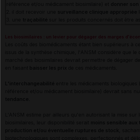
référence et/ou médicament biosimilaire) et
donner son
2. il doit recevoir une
surveillance clinique appropriée
3. une
traçabilité
sur les produits concernés doit être a
Les biosimilaires : un levier pour dégager des marges d'éco
Les coûts des biomédicaments étant bien supérieurs à 
issus de la synthèse chimique, l'ANSM considère que le
marché des biosimilaires devrait permettre
de dégager d
en faisant
baisser les prix
de ces médicaments.
L'interchangeabilité
entre les médicaments biologiques
référence et/ou médicament biosimilaire) devrait sans n
tendance
.
L'ANSM estime par ailleurs qu'en autorisant la mise sur
biosimilaires, leur disponibilité serait
moins sensible aux 
production et/ou éventuelle ruptures de stock
, sachan
biotechnologiques sont complexes, perfectionnés et délic