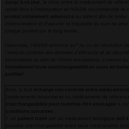
Jusqu'à ce jour
, le choix entre le médicament de référen
restait libre à l'instauration et l'ANSM recommandait de
produit initialement administré
au patient afin de limiter
d'immunisation et d'assurer la traçabilité du suivi de ph
chaque produit sur le long terme.
Désormais, l'ANSM annonce qu'"
Au vu de l'évolution d
l'analyse continue des données d'efficacité et de sécuri
biosimilaires au sein de l'Union européenne, il ressort qu'
formellement toute interchangeabilité en cours de traite
justifiée
".
Ainsi, si tout
échange non contrôlé entre médicaments
(médicaments biosimilaires ou médicaments de référenc
interchangeabilité peut toutefois être envisagée
à con
conditions suivantes
:
1. un
patient traité
par un médicament biologique
doit 
possible interchangeabilité entre deux médicaments bio