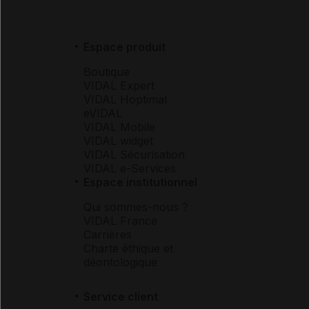
Espace produit
Boutique
VIDAL Expert
VIDAL Hoptimal
eVIDAL
VIDAL Mobile
VIDAL widget
VIDAL Sécurisation
VIDAL e-Services
Espace institutionnel
Qui sommes-nous ?
VIDAL France
Carrières
Charte éthique et
déontologique
Service client