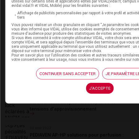
utilisés sur certains sites et applications édités par VIDAL(vidal.fr, campus.vid
Isabelle
Cochois
evidal.vidal.fr et VIDAL Mobile) pour les finalités suivantes :
Affichage de publicités personnalisées par rapport à votre profil et activit
tiers
Docteur en médecine, diplômée de la faculté de médecine
Vous pouvez réaliser un choix granulaire en cliquant "Je paramètre les cooki
Paris 5 Necker Enfants malades, journaliste, a occupé les
vous êtes informé que VIDAL utilise des cookies exemptés de consentement
postes de journaliste au JAMA et au Panorama du médecin,
mesure d'audience pour produire des statistiques de visites anonymes.
de directrice médicale chez Médecine interactive et chez
Si vous êtes connecté à votre compte utilisateur VIDAL, votre choix sera enr
Médisite, actuellement et depuis 2007 (...)
compte VIDAL et sera appliqué depuis l’ensemble des terminaux que vous util
sera uniquement applicable au terminal que vous utilisez actuellement : un 
déposé sur votre terminal pour mémoriser votre choix.
Du même auteur
Pour en savoir plus sur l’utilisation des cookies et autres traceurs similaire
votre consentement à leur usage, nous vous invitons à vous rendre sur not
19 janvier 2023
VIDAL News fête son numéro 1000 !
CONTINUER SANS ACCEPTER
JE PARAMÈTRE L
J'ACCEPTE
05 août 2022
Médicaments hospitaliers : ruptures et
tensions d'approvisionnement
02 août 2022
PEDIAVEN AP-HP solutions pour perfusion :