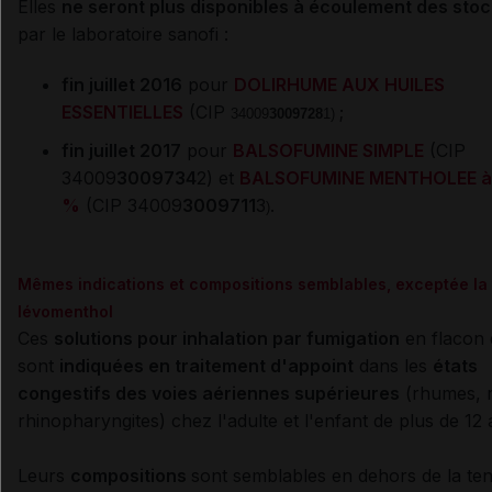
Elles
ne seront plus disponibles à écoulement des sto
par le laboratoire sanofi :
fin juillet 2016
pour
DOLIRHUME AUX HUILES
ESSENTIELLES
(CIP
;
34009
3009728
1)
fin juillet 2017
pour
BALSOFUMINE SIMPLE
(CIP
34009
3009734
2) et
BALSOFUMINE MENTHOLEE à
%
(CIP 34009
3009711
3
.
)
Mêmes indications et compositions semblables, exceptée la
lévomenthol
Ces
solutions pour inhalation par fumigation
en flacon 
sont
indiquées en traitement d'appoint
dans les
états
congestifs des voies aériennes supérieures
(rhumes, r
rhinopharyngites) chez l'adulte et l'enfant de plus de 12 
Leurs
compositions
sont semblables en dehors de la te