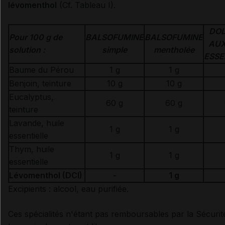
lévomenthol
(Cf. Tableau I).
DOL
Pour 100 g de
BALSOFUMINE
BALSOFUMINE
AUX
solution :
simple
mentholée
ESSE
Baume du Pérou
1 g
1 g
Benjoin, teinture
10 g
10 g
Eucalyptus,
60 g
60 g
teinture
Lavande, huile
1 g
1 g
essentielle
Thym, huile
1 g
1 g
essentielle
Lévomenthol (DCI)
-
1 g
Excipients : alcool, eau purifiée.
Ces spécialités
n'étant pas remboursables par la Sécurité