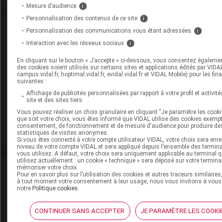
Mesure d’audience
i
Personnalisation des contenus de ce site
i
Dans la même
rubrique
Personnalisation des communications vous étant adressées
i
Interaction avec les réseaux sociaux
i
06 août 2026
Disponibilités des médicaments en ville et à
En cliquant sur le bouton « J’accepte » ci-dessous, vous consentez égaleme
l'hôpital (semaines 31 et 32)
des cookies soient utilisés sur certains sites et applications édités par VIDAL(
campus.vidal.fr, hoptimal.vidal.fr, evidal.vidal.fr et VIDAL Mobile) pour les fina
suivantes :
Affichage de publicités personnalisées par rapport à votre profil et activité
06 août 2026
site et des sites tiers
Hôpital : état de disponibilité de spécialités
Vous pouvez réaliser un choix granulaire en cliquant "Je paramètre les cooki
hospitalières (semaines 31 et 32)
que soit votre choix, vous êtes informé que VIDAL utilise des cookies exemp
consentement, de fonctionnement et de mesure d'audience pour produire de
statistiques de visites anonymes.
Si vous êtes connecté à votre compte utilisateur VIDAL, votre choix sera enre
niveau de votre compte VIDAL et sera appliqué depuis l’ensemble des termin
vous utilisez. A défaut, votre choix sera uniquement applicable au terminal 
utilisez actuellement : un cookie « technique » sera déposé sur votre termina
mémoriser votre choix.
Isabelle
Cochois
Pour en savoir plus sur l’utilisation des cookies et autres traceurs similaires,
à tout moment votre consentement à leur usage, nous vous invitons à vous
notre
Politique cookies
.
Docteur en médecine, diplômée de la faculté de médecine
Paris 5 Necker Enfants malades, journaliste, a occupé les
postes de journaliste au JAMA et au Panorama du médecin,
CONTINUER SANS ACCEPTER
JE PARAMÈTRE LES COOKI
de directrice médicale chez Médecine interactive et chez