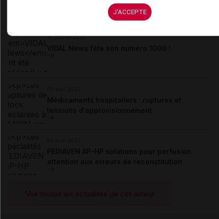
Médisite, actuellement et depuis 2007 (...)
J'ACCEPTE
Du même auteur
19 janvier 2023
VIDAL News fête son numéro 1000 !
05 août 2022
Médicaments hospitaliers : ruptures et
tensions d'approvisionnement
02 août 2022
PEDIAVEN AP-HP solutions pour perfusion :
attention aux erreurs de reconstitution
Voir toutes les actualités de cet auteur