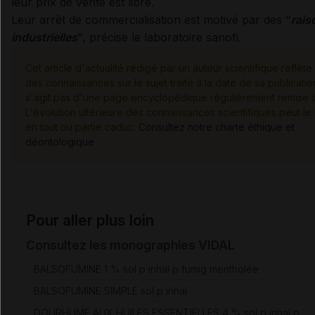
leur prix de vente est libre.
Leur arrêt de commercialisation est motivé par des "
rais
industrielles
", précise le laboratoire sanofi.
Cet article d'actualité rédigé par un auteur scientifique reflète 
des connaissances sur le sujet traité à la date de sa publication
s'agit pas d'une page encyclopédique régulièrement remise à 
L'évolution ultérieure des connaissances scientifiques peut le
en tout ou partie caduc.
Consultez notre charte éthique et
déontologique
Pour aller plus loin
Consultez les monographies VIDAL
BALSOFUMINE 1 % sol p inhal p fumig mentholée
BALSOFUMINE SIMPLE sol p inhal
DOLIRHUME AUX HUILES ESSENTIELLES 4 % sol p inhal p