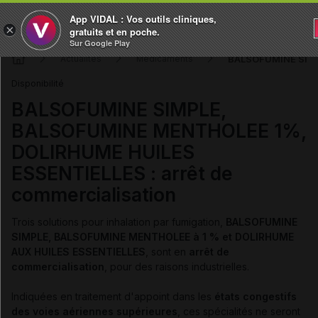
App VIDAL : Vos outils cliniques,
×
gratuits et en poche.
Sur Google Play
BALSOFUMINE SIMPL
Actualités
Médicaments
Disponibilité
BALSOFUMINE SIMPLE,
BALSOFUMINE MENTHOLEE 1%,
DOLIRHUME HUILES
ESSENTIELLES : arrêt de
commercialisation
Trois solutions pour inhalation par fumigation,
BALSOFUMINE
SIMPLE, BALSOFUMINE MENTHOLEE à 1 % et DOLIRHUME
AUX HUILES ESSENTIELLES
, sont en
arrêt de
commercialisation
, pour des raisons industrielles.
Indiquées en traitement d'appoint
dans les
états congestifs
des voies aériennes supérieures
, ces spécialités ne seront