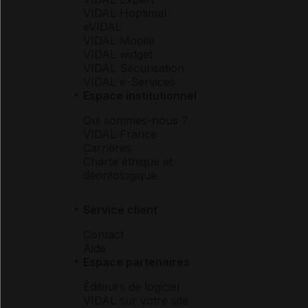
VIDAL Hoptimal
eVIDAL
VIDAL Mobile
VIDAL widget
VIDAL Sécurisation
VIDAL e-Services
Espace institutionnel
Qui sommes-nous ?
VIDAL France
Carrières
Charte éthique et
déontologique
Service client
Contact
Aide
Espace partenaires
Éditeurs de logiciel
VIDAL sur votre site