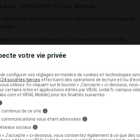
a gorge, entraînant la mort par asphyxie.
e à administrer immédiatement un sérum anti-diphtérique en
otiques.
tégé contre la diphtérie car il n'existe pas d'immunité
rie sont efficaces et bien tolérés. La vaccination
pecte votre vie privée
oi du 25 juin 1938, modifiée par les lois du 7 septembre
ccinale avant l'âge de 18 mois). Les rappels ultérieurs
e configurer vos réglages en matière de cookies et technologies simil
124 sociétés tierces
effectuent des opérations de lecture et/ou d’écr
 où la
diphtérie
est endémique doivent vérifier leur statut
ous utilisez. En cliquant sur le bouton « J’accepte » ci-dessous, vou
ur certains sites et applications édités par VIDAL (vidal.fr, campus.vidal.
s qui manquent de preuves de la vaccination contre la
abu.com et VIDAL Mobile) pour les finalités suivantes :
mme non protégés.
i
 contenus de ce site
i
anos ont été rapportés récemment en Europe,
en Espagne
,
s communications vous étant adressées
i
ce
. Ces cas sont survenus chez des enfants non
 médecins, ont été influencés par des mouvements anti-
 réseaux sociaux
i
on « J’accepte » ci-dessous, vous consentez également à ce que des co