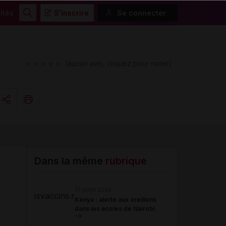
ités
S'inscrire
Se connecter
Rechercher
(aucun avis, cliquez pour noter)
Copier l'url
Email
Dans la même
rubrique
17 juillet 2026
Kenya : alerte aux oreillons
dans les écoles de Nairobi