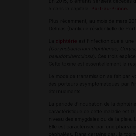
En 2015, 8 enfants seraient décédés 
5 dans la capitale,
Port-au-Prince.
Plus récemment, au mois de mars 2016,
Delmas (banlieue résidentielle de Por
La
diphtérie
est l'infection due à un
(Corynebacterium diphtheriae, Coryn
pseudotuberculosis
). Ces trois espèce
Cette toxine est essentiellement la re
Le mode de transmission se fait par v
des porteurs asymptomatiques par l'in
éternuements.
La période d'incubation de la diphtéri
caractéristique de cette maladie est
niveau des amygdales ou de la plaie. L
Elle est caractérisée par une pharyngi
céphalées. Dans certains cas, la tox