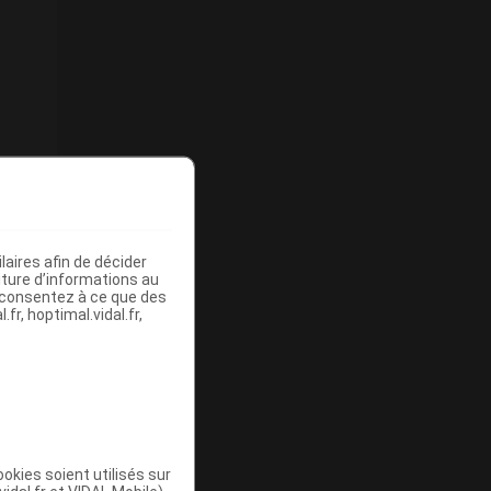
aires afin de décider
iture d’informations au
s consentez à ce que des
fr, hoptimal.vidal.fr,
okies soient utilisés sur