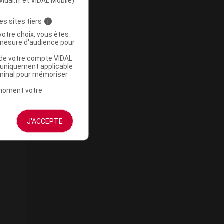
vidal.fr et VIDAL Mobile)
es sites tiers
i
votre choix, vous êtes
mesure d'audience pour
u de votre compte VIDAL
a uniquement applicable
rminal pour mémoriser
t moment votre
J'ACCEPTE