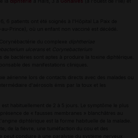
de la
diphtérie
à Haïti, 3 à
Gonaïves
(à l'ouest de l'île) et
 6 patients ont été soignés à l'Hôpital La Paix de
t-au-Prince), où un enfant non vacciné est décédé.
e Corynébactérie du complexe
diphtheriae
ebacterium ulcerans
et
Corynebacterium
s de bactéries sont aptes à produire la toxine diphtérique.
sponsable des manifestations cliniques.
oie aérienne lors de contacts directs avec des malades ou
termédiaire d'aérosols émis par la toux et les
e est habituellement de 2 à 5 jours. Le symptôme le plus
 la présence de « fausses membranes » blanchâtres au
'angine diphtérique est la forme habituelle de la maladie.
te, de la fièvre, une tuméfaction du cou et des
ine peut conduire à une paralysie du système nerveux