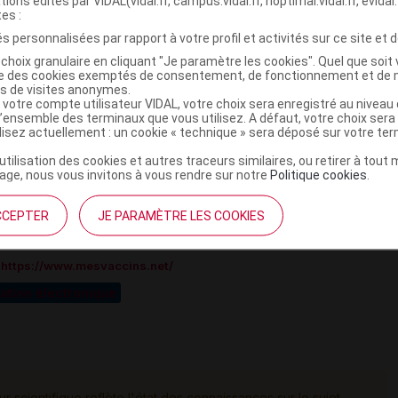
tions édités par VIDAL(vidal.fr, campus.vidal.fr, hoptimal.vidal.fr, evidal.
tes :
é une
diminution préoccupante de la vaccination des
s personnalisées par rapport à votre profil et activités sur ce site et d
ésitation vaccinale du grand public et de certains
choix granulaire en cliquant "Je paramètre les cookies". Quel que soit 
on de la protection individuelle mais aussi collective de la
ise des cookies exemptés de consentement, de fonctionnement et de 
s maladies infectieuses risque à son tour d'entraîner une
es de visites anonymes.
 votre compte utilisateur VIDAL, votre choix sera enregistré au nivea
ctions graves chez les enfants.
l’ensemble des terminaux que vous utilisez. A défaut, votre choix ser
ilisez actuellement : un cookie « technique » sera déposé sur votre te
nation contre la diphtérie lui est recommandée ou non en
’utilisation des cookies et autres traceurs similaires, ou retirer à tou
ins.net
.
ge, nous vous invitons à vous rendre sur notre
Politique cookies
.
CCEPTER
JE PARAMÈTRE LES COOKIES
c
https://www.mesvaccins.net/
ation électronique
ur scientifique reflète l'état des connaissances sur le sujet