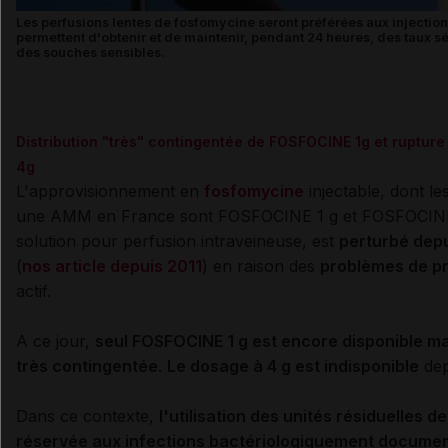
Les perfusions lentes de fosfomycine seront préférées aux injections
permettent d'obtenir et de maintenir, pendant 24 heures, des taux 
des souches sensibles.
Distribution "très" contingentée de FOSFOCINE 1g et ruptur
4g
L'approvisionnement en
fosfomycine
injectable, dont le
une AMM en France sont FOSFOCINE 1 g et FOSFOCINE
solution pour perfusion intraveineuse, est
perturbé depu
(
nos article depuis 2011
) en raison des
problèmes de p
actif.
A ce jour,
seul FOSFOCINE 1 g est encore disponible mai
très contingentée
.
Le dosage à 4 g est indisponible
dep
Dans ce contexte,
l'utilisation des unités résiduelles 
réservée aux infections bactériologiquement documen