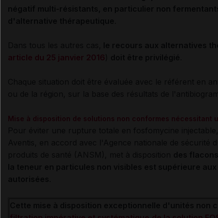
négatif multi-résistants, en particulier non fermentan
d'alternative thérapeutique
.
Dans tous les autres cas,
le recours aux alternatives t
article du 25 janvier 2016
)
doit être privilégié
.
Chaque situation doit être évaluée avec le référent en ant
ou de la région, sur la base des résultats de l'antibiogr
Mise à disposition de solutions non conformes nécessitant un
Pour éviter une rupture totale en fosfomycine injectable,
Aventis, en accord avec l'Agence nationale de sécurité 
produits de santé (
ANSM
), met à disposition
des flacon
la teneur en particules non visibles est supérieure au
autorisées
.
Cette mise à disposition exceptionnelle d'unités non
filtration impérative et systématique
de la solution F