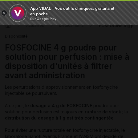
App VIDAL : Vos outils cliniques, gratuits et
×
en poche.
Sur Google Play
FOSFOCINE 4 g poudre
Actualités
Médicaments
Disponibilité
FOSFOCINE 4 g poudre pour
solution pour perfusion : mise à
disposition d'unités à filtrer
avant administration
Les perturbations d'approvisionnement en fosfomycine
injectable se poursuivent.
A ce jour, le
dosage à 4 g de FOSFOCINE
poudre pour
solution pour perfusion est toujours en
rupture de stock
; la
distribution du dosage à 1 g est très contingentée
.
Pour éviter une rupture totale en fosfomycine injectable, le
laboratoire Sanofi Aventis France et l'ANSM ont décidé de