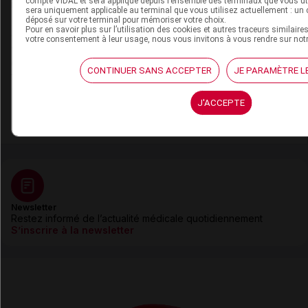
compte VIDAL et sera appliqué depuis l’ensemble des terminaux que vous util
sera uniquement applicable au terminal que vous utilisez actuellement : un 
déposé sur votre terminal pour mémoriser votre choix.
Pour en savoir plus sur l’utilisation des cookies et autres traceurs similaire
votre consentement à leur usage, nous vous invitons à vous rendre sur not
21 juillet 2026
Désogestrel et étonogestrel : ajout du
méningiome à la liste des contre-indications
CONTINUER SANS ACCEPTER
JE PARAMÈTRE L
J'ACCEPTE
Voir toutes les actualités de cet auteur
Newsletter
Restez informé de l’actualité médicale quotidiennement
S’inscrire à la newsletter