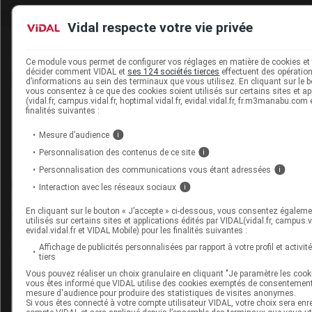
Vidal respecte votre vie privée
David
Paitraud
Ce module vous permet de configurer vos réglages en matière de cookies et 
décider comment VIDAL et
ses 124 sociétés tierces
effectuent des opérations
David Paitraud est docteur en
d’informations au sein des terminaux que vous utilisez. En cliquant sur le b
pharmacie et journaliste médical.
vous consentez à ce que des cookies soient utilisés sur certains sites et ap
Diplômé de la faculté de pharmacie de
(vidal.fr, campus.vidal.fr, hoptimal.vidal.fr, evidal.vidal.fr, fr.m3manabu.com
finalités suivantes :
Poitiers et titulaire du DESS de
Politiques des biens et des services de
Mesure d’audience
i
santé (Paris V), il commence sa carrière
de journaliste en 2006 chez VIDAL, en
Personnalisation des contenus de ce site
i
intégrant la (...)
Personnalisation des communications vous étant adressées
i
Du même auteur
Interaction avec les réseaux sociaux
i
23 juillet 2026
En cliquant sur le bouton « J’accepte » ci-dessous, vous consentez égaleme
utilisés sur certains sites et applications édités par VIDAL(vidal.fr, campus.vid
Complément de gamme : BYOOVIZ disponible
evidal.vidal.fr et VIDAL Mobile) pour les finalités suivantes :
en seringue préremplie
Affichage de publicités personnalisées par rapport à votre profil et activit
tiers
Vous pouvez réaliser un choix granulaire en cliquant "Je paramètre les cooki
22 juillet 2026
vous êtes informé que VIDAL utilise des cookies exemptés de consentement
mesure d'audience pour produire des statistiques de visites anonymes.
[PODCAST] Iatrogénie médicamenteuse :
Si vous êtes connecté à votre compte utilisateur VIDAL, votre choix sera enr
connaissez-vous les Ceppim ?