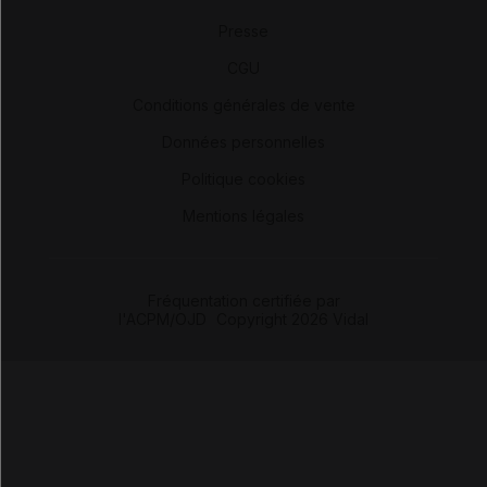
Presse
-
CGU
-
Conditions générales de vente
-
Données personnelles
-
Politique cookies
-
Mentions légales
Fréquentation certifiée par
l'ACPM/OJD
|
Copyright 2026 Vidal