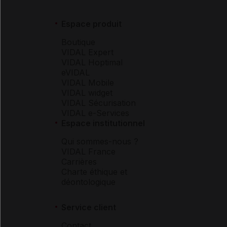
Espace produit
Boutique
VIDAL Expert
VIDAL Hoptimal
eVIDAL
VIDAL Mobile
VIDAL widget
VIDAL Sécurisation
VIDAL e-Services
Espace institutionnel
Qui sommes-nous ?
VIDAL France
Carrières
Charte éthique et
déontologique
Service client
Contact