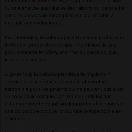
coloscopie virtuelle
(la HAS rappelant à l'occasion
qu'une analyse quantitative des raisons qui débouche
sur une coloscopie incomplète ou impraticable a
manqué aux évaluateurs).
Pour mémoire, la coloscopie virtuelle se pratique en
4 étapes :
préparation colique, insufflation de gaz
pour distendre le côlon, scanner du cadre colique,
lecture des images.
Aujourd'hui,
la coloscopie virtuelle
(également
appelée coloscanner)
est la
seule alternative
disponible
pour les patients qui ne peuvent pas subir
de coloscopie optiqu
e
. Cet examen radiologique
est
uniquement destiné au diagnostic
et renvoie vers
une coloscopie optique lorsqu'une polypectomie est
indiquée.