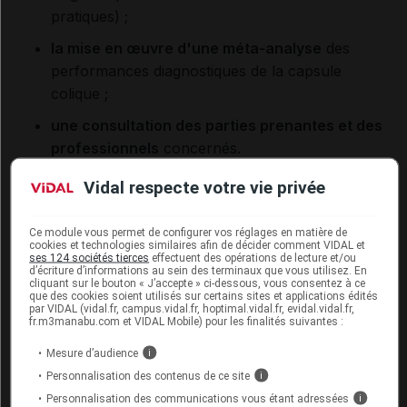
pratiques) ;
la mise en œuvre d'une méta-analyse
des
performances diagnostiques de la capsule
colique ;
une consultation des parties prenantes et des
professionnels
concernés.
Vidal respecte votre vie privée
De plus, des données françaises d'usage dans
Ce module vous permet de configurer vos réglages en matière de
cette indication ont été prises en compte :
la capsule
cookies et technologies similaires afin de décider comment VIDAL et
colique a été utilisée comme
moyen expérimental
ses 124 sociétés tierces
effectuent des opérations de lecture et/ou
d’écriture d’informations au sein des terminaux que vous utilisez. En
d'exploration colique
depuis 2012, avec 1 273
cliquant sur le bouton « J’accepte » ci-dessous, vous consentez à ce
que des cookies soient utilisés sur certains sites et applications édités
examens effectués (au cours desquels des polypes
par VIDAL (vidal.fr, campus.vidal.fr, hoptimal.vidal.fr, evidal.vidal.fr,
fr.m3manabu.com et VIDAL Mobile) pour les finalités suivantes :
ont été identifiés chez 18 à 25 % des sujets selon les
études).
Mesure d’audience
i
Personnalisation des contenus de ce site
i
Résultats : un intérêt proche de celui de la coloscopie
Personnalisation des communications vous étant adressées
i