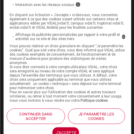
virtuelle
Interaction avec les réseaux sociaux
i
La HAS considère que la capsule colique
En cliquant sur le bouton « J’accepte » ci-dessous, vous consentez
constitue
une modalité d'exploration pouvant être
également à ce que des cookies soient utilisés sur certains sites et
applications édités par VIDAL(vidal.fr, campus.vidal.fr, hoptimal.vidal.fr,
réalisée
chez un sujet adulte pour la recherche de
evidal.vidal.fr et VIDAL Mobile) pour les finalités suivantes :
polypes et de cancers colorectaux
dans un contexte
Affichage de publicités personnalisées par rapport à votre profil et
i
activités sur ce site et des sites tiers
de coloscopie incomplète non imputable à un défaut
Vous pouvez réaliser un choix granulaire en cliquant "Je paramètre les
de préparation colique ou à une sténose
cookies". Quel que soit votre choix, vous êtes informé que VIDAL utilise
des cookies exemptés de consentement, de fonctionnement et de
digestive
(hors maladie inflammatoire chronique
mesure d'audience pour produire des statistiques de visites
intestinale).
anonymes.
Si vous êtes connecté à votre compte utilisateur VIDAL, votre choix
sera enregistré au niveau de votre compte VIDAL et sera appliqué
depuis l’ensemble des terminaux que vous utilisez. A défaut, votre
En pratique, selon les estimations de la HAS, cette
choix sera uniquement applicable au terminal que vous utilisez
actuellement : un cookie « technique » sera déposé sur votre terminal
indication pourrait impliquer un
volume annuel
pour mémoriser votre choix.
Pour en savoir plus sur l’utilisation des cookies et autres traceurs
d'environ 6 500 actes.
similaires, ou retirer à tout moment votre consentement à leur usage,
nous vous invitons à vous rendre sur notre
Politique cookies
.
Pour la HAS, les données disponibles
ne permettent
CONTINUER SANS
JE PARAMÈTRE LES
toutefois pas d'établir de hiérarchie entre la
ACCEPTER
COOKIES
coloscopie virtuelle et la capsule colique
. Pour les
experts, leur positionnement respectif ne pourra être
J'ACCEPTE