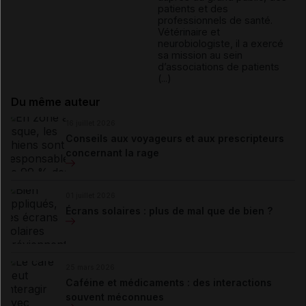
patients et des
professionnels de santé.
Vétérinaire et
neurobiologiste, il a exercé
sa mission au sein
d’associations de patients
(...)
Du même auteur
16 juillet 2026
Conseils aux voyageurs et aux prescripteurs
concernant la rage
01 juillet 2026
Écrans solaires : plus de mal que de bien ?
25 mars 2026
Caféine et médicaments : des interactions
souvent méconnues