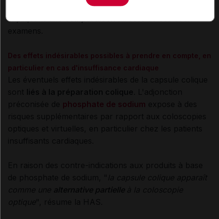
établi qu'à partir d'études médico-économiques
impliquant une
comparaison directe
de ces deux
examens.
Des effets indésirables possibles à prendre en compte, en
particulier en cas d'insuffisance cardiaque
Les éventuels effets indésirables de la capsule colique
sont
liés à la préparation colique
. L'adjonction
préconisée de
phosphate de sodium
expose à des
risques supplémentaires par rapport aux coloscopies
optiques et virtuelles, en particulier chez les patients
insuffisants cardiaques.
En raison des contre-indications aux produits à base
de phosphate de sodium, "
la capsule colique apparaît
comme une
alternative partielle
à la coloscopie
optique
", résume la HAS.