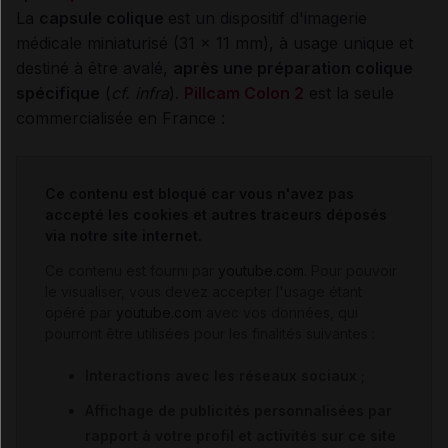
La
capsule colique
est un dispositif d'imagerie
médicale miniaturisé (31 x 11 mm), à usage unique et
destiné à être avalé,
après une préparation colique
spécifique
(
cf.
infra
).
Pillcam Colon 2
est la
seule
commercialisée en France :
Ce contenu est bloqué car vous n'avez pas
accepté les cookies et autres traceurs déposés
via notre site internet.
Ce contenu est fourni par
youtube.com
. Pour pouvoir
le visualiser, vous devez accepter l'usage étant
opéré par
youtube.com
avec vos données, qui
pourront être utilisées pour les finalités suivantes :
Interactions avec les réseaux sociaux ;
Affichage de publicités personnalisées par
rapport à votre profil et activités sur ce site