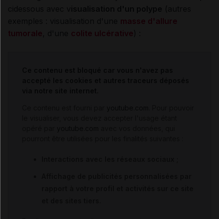
cidessous avec v
isualisation d'un polype
(autres
exemples : visualisation d'une
masse d'allure
tumorale
, d'une
colite ulcérative
) :
Ce contenu est bloqué car vous n'avez pas
accepté les cookies et autres traceurs déposés
via notre site internet.
Ce contenu est fourni par
youtube.com
. Pour pouvoir
le visualiser, vous devez accepter l'usage étant
opéré par
youtube.com
avec vos données, qui
pourront être utilisées pour les finalités suivantes :
Interactions avec les réseaux sociaux ;
Affichage de publicités personnalisées par
rapport à votre profil et activités sur ce site
et des sites tiers.