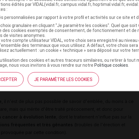
tentiels et des limites de ce dépistage
".
tions édités par VIDAL(vidal.fr, campus.vidal.fr, hoptimal.vidal.fr, evidal.
tes :
ystématique par PSA sont pourtant largement
s personnalisées par rapport à votre profil et activités sur ce site et d
ntuels bénéfices
choix granulaire en cliquant "Je paramètre les cookies". Quel que soit 
ise des cookies exemptés de consentement, de fonctionnement et de 
de
9 000 décès par an en France
. Mais il concerne surtout les
es de visites anonymes.
yen de décès 83 ans), et son
évolution est lente,
en
 votre compte utilisateur VIDAL, votre choix sera enregistré au nivea
l’ensemble des terminaux que vous utilisez. A défaut, votre choix ser
s avant les premiers symptômes
).
ilisez actuellement : un cookie « technique » sera déposé sur votre te
’utilisation des cookies et autres traceurs similaires, ou retirer à tou
 fiable pour détecter un cancer de la prostate :
pour un PSA
ge, nous vous invitons à vous rendre sur notre
Politique cookies
.
 un cancer, mais les 7 autres n'en ont pas (faux positifs).
Le
'est pas plus fiable,
puisqu'il ne détecte pas les tumeurs non
CCEPTER
JE PARAMÈTRE LES COOKIES
e,
il n'est de plus pas possible de savoir d'emblée, du moins à ce
are, mais qui mérite d'être traité précocement, et donc pour
n cancer à évolution lente
, dont le traitement n'influe pas sur la
ions fréquentes et très gênantes
(troubles de l'érection et
é provoquée par cette condition).