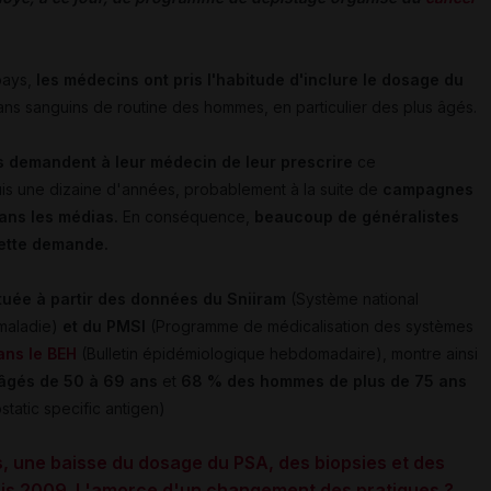
pays,
les médecins ont pris l'habitude d'inclure le dosage du
lans sanguins de routine des hommes, en particulier des plus âgés.
 demandent à leur médecin de leur prescrire
ce
is une dizaine d'années, probablement à la su
ite de
campagnes
ans les médias.
En conséquence,
beaucoup de généralistes
cette demande.
tuée à partir des données du Sniiram
(Système national
 maladie)
et du PMSI
(Programme de médicalisation des systèmes
ans le BEH
(Bulletin épidémiologique hebdomadaire), montre ainsi
gés de 50 à 69 ans
et
68 % des hommes de plus de 75 ans
static specific antigen)
, une baisse du dosage du PSA, des biopsies et des
is 2009. L'amorce d'un changement des pratiques ?