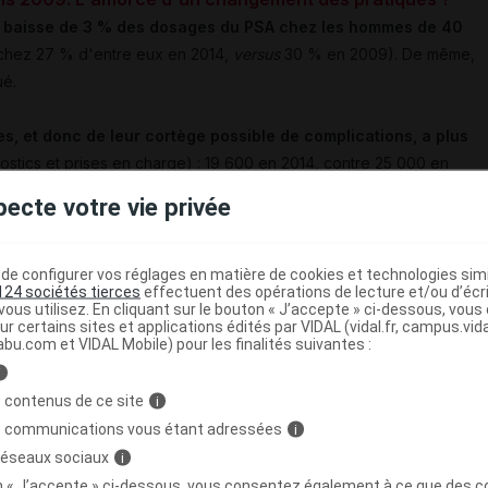
e
baisse de 3 % des dosages du PSA chez les hommes de 40
 chez 27 % d'entre eux en 2014,
versus
30 % en 2009). De même,
ué.
, et donc de leur cortège possible de complications, a plus
ostics et prises en charge) : 19 600 en 2014, contre 25 000 en
pecte votre vie privée
rt du temps par les médecins généralistes, et souvent
e configurer vos réglages en matière de cookies et technologies simil
124 sociétés tierces
effectuent des opérations de lecture et/ou d’écr
lement paru le 22 mars
, que "
la quasi-totalité (88 %) des
ous utilisez. En cliquant sur le bouton « J’accepte » ci-dessous, vou
cin généraliste, qui dans 95 % des cas les associe à d'autres
ur certains sites et applications édités par VIDAL (vidal.fr, campus.vidal.
abu.com et VIDAL Mobile) pour les finalités suivantes :
age de lipides, créatininémie…) dans le cadre d'un
« bilan de
i
 contenus de ce site
i
s communications vous étant adressées
i
enquête BVA
d'août 2015 menée après un échantillon représentatif
 réseaux sociaux
i
lisé un dosage du PSA. Les résultats montrent que "
seuls 47 %
on « J’accepte » ci-dessous, vous consentez également à ce que des co