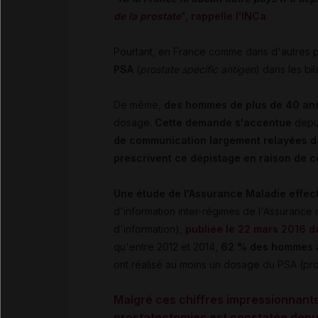
de la prostate
",
rappelle l'INCa
.
Pourtant, en France comme dans d'autres 
PSA
(
prostate specific antigen
) dans les bi
De même,
des hommes de plus de 40 ans
dosage.
Cette demande s'accentue
depu
de communication largement relayées d
prescrivent ce dépistage en raison de 
Une étude de l'Assurance Maladie effec
d'information inter-régimes de l'Assurance
d'information),
publiée le 22 mars 2016 d
qu'entre 2012 et 2014,
62 % des hommes â
ont réalisé au moins un dosage du PSA (pro
Malgré ces chiffres impressionnants
prostatectomies est constatée depu