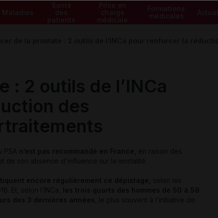
Santé
Prise en
Formations
Maladies
des
charge
Actual
médicales
patients
médicale
er de la prostate : 2 outils de l’INCa pour renforcer la réduct
 : 2 outils de l’INCa
duction des
rtraitements
du PSA
n’est pas recommandé en France,
en raison des
et de son absence d'influence sur la mortalité.
iquent encore régulièrement ce dépistage,
selon les
6. Et, selon l’INCa,
les trois quarts des hommes de 50 à 59
ours des 3 dernières années
, le plus souvent à l’initiative de