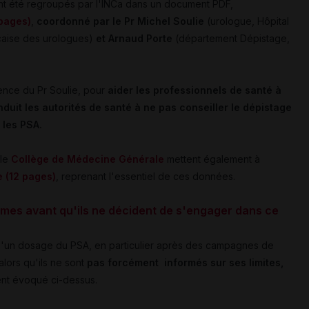
ont été regroupés par l'INCa dans un document PDF,
 pages)
,
coordonné par le Pr Michel Soulie
(urologue, Hôpital
çaise des urologues)
et Arnaud Porte
(département Dépistage,
ence du Pr Soulie, pour
aider les professionnels de santé à
duit les autorités de santé à ne pas conseiller le dépistage
 les PSA.
 le
Collège de Médecine Générale
mettent également à
e
(12 pages)
, reprenant l'essentiel de ces données.
mes avant qu'ils ne décident de s'engager dans ce
'un dosage du PSA, en particulier après des campagnes de
alors qu'ils ne sont
pas f
orcément informés sur ses limites,
nt évoqué ci-dessus.