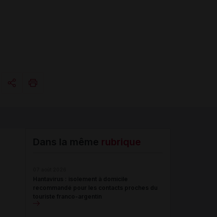
Copier l'url
Email
Dans la même
rubrique
07 août 2026
Hantavirus : isolement à domicile
recommandé pour les contacts proches du
touriste franco-argentin