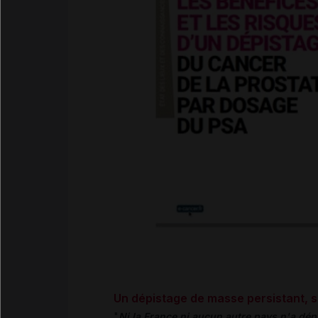
Un dépistage de masse persistant, 
"
Ni la France ni aucun autre pays n'a dé