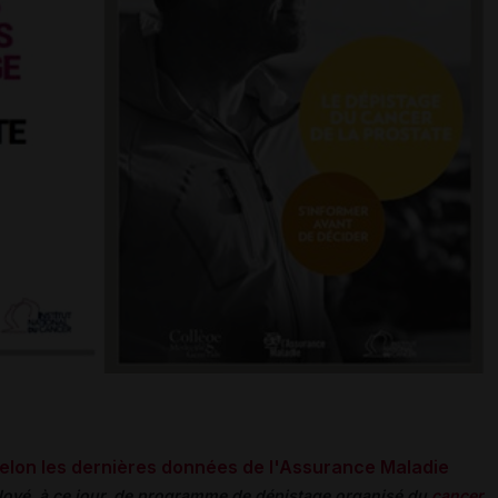
selon les dernières données de l'Assurance Maladie
ployé, à ce jour, de programme de dépistage organisé du
cancer