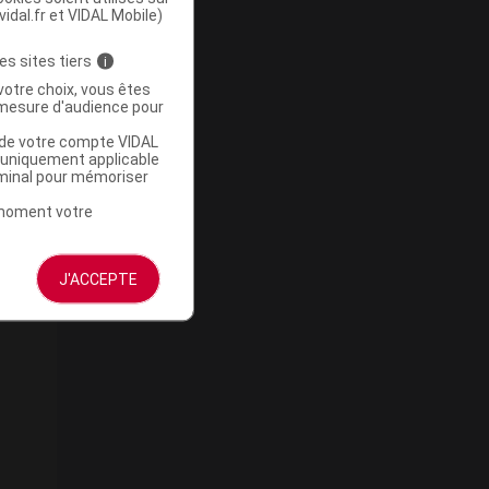
vidal.fr et VIDAL Mobile)
es sites tiers
i
votre choix, vous êtes
mesure d'audience pour
u de votre compte VIDAL
a uniquement applicable
rminal pour mémoriser
t moment votre
J'ACCEPTE