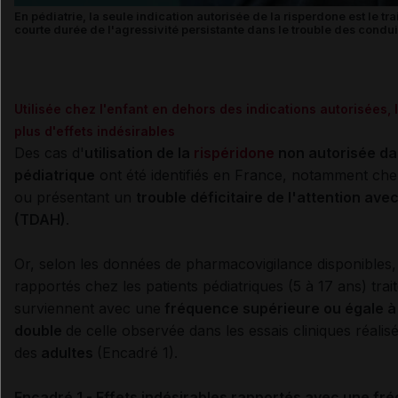
En pédiatrie, la seule indication autorisée de la risperdone est le 
courte durée de l'agressivité persistante dans le trouble des conduite
Utilisée chez l'enfant en dehors des indications autorisées, l
plus d'effets indésirables
Des cas d'
utilisation de la
rispéridone
non autorisée
da
pédiatrique
ont été identifiés en France, notamment ch
ou présentant un
trouble déficitaire de l'attention ave
(
TDAH
)
.
Or, selon les données de pharmacovigilance disponibles,
rapportés chez les patients pédiatriques (5 à 17 ans) trai
surviennent avec une
fréquence supérieure ou égale à
double
de celle observée dans les essais cliniques réalis
des
adultes
(Encadré 1)
.
Encadré 1 - Effets indésirables rapportés avec une f