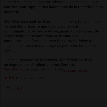
spécialités de rispéridone ont adressé aux prescripteurs un
courrier pour rappeler les indications de la rispéridone en
pédiatrie
.
Chez l'enfant à partir de 5 ans et l'adolescent, la rispéridone
ne peut être
prescrite que
dans le
traitement
symptomatique de courte durée, jusqu'à 6 semaines, de
l’agressivité persistante dans le trouble des
conduites,
avec fonctionnement intellectuel inférieur à la
moyenne ou retard mental diagnostiqués selon les critères du
DSM-IV.
La forme injectable de rispéridone,
RISPERDALCONSTA LP,
ne dispose pas d'indication chez l'enfant.
David Paitraud
29 janvier 2016
3 minutes
1 commentaire
3,5
(53 notes)
Copier l'url