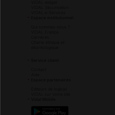
VIDAL widget
VIDAL Sécurisation
VIDAL e-Services
Espace institutionnel
Qui sommes-nous ?
VIDAL France
Carrières
Charte éthique et
déontologique
Service client
Contact
Aide
Espace partenaires
Éditeurs de logiciel
VIDAL sur votre site
Vidal Mobile