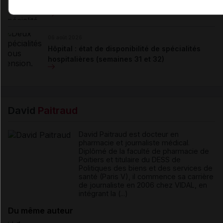
l'hôpital (semaines 31 et 32)
06 août 2026
Hôpital : état de disponibilité de spécialités
hospitalières (semaines 31 et 32)
David
Paitraud
David Paitraud est docteur en
pharmacie et journaliste médical.
Diplômé de la faculté de pharmacie de
Poitiers et titulaire du DESS de
Politiques des biens et des services de
santé (Paris V), il commence sa carrière
de journaliste en 2006 chez VIDAL, en
intégrant la (...)
Du même auteur