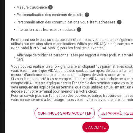
Mesure d’audience
i
pflm
Personnalisation des contenus de ce site
i
Personnalisation des communications vous étant adressées
i
Je suis un prescripteur habituel du Risperdal chez l'enf
veillant à respecter les règles énoncées. Je travaille 
Interaction avec les réseaux sociaux
i
accueillant des jeunes épileptiques et des jeunes de 12
des troubles du caractère et du comportement. Je suis s
En cliquant sur le bouton « J’accepte » ci-dessous, vous consentez égaleme
exclusive au DSM 4, alors qu'en France la CIM 10 voire
utilisés sur certains sites et applications édités par VIDAL(vidal.fr, campus.vid
evidal.vidal.fr et VIDAL Mobile) pour les finalités suivantes :
plus logiques.
Partager
Affichage de publicités personnalisées par rapport à votre profil et activit
+1
-1
tiers
Vous pouvez réaliser un choix granulaire en cliquant "Je paramètre les cooki
vous êtes informé que VIDAL utilise des cookies exemptés de consentement
mesure d'audience pour produire des statistiques de visites anonymes.
Pour recevoir gratuitement toute l’actuali
Si vous êtes connecté à votre compte utilisateur VIDAL, votre choix sera enr
compte VIDAL et sera appliqué depuis l’ensemble des terminaux que vous util
sera uniquement applicable au terminal que vous utilisez actuellement : un 
Je m'abonne !
déposé sur votre terminal pour mémoriser votre choix.
Pour en savoir plus sur l’utilisation des cookies et autres traceurs similaire
votre consentement à leur usage, nous vous invitons à vous rendre sur not
Dans la même
rubrique
CONTINUER SANS ACCEPTER
JE PARAMÈTRE L
06 août 2026
J'ACCEPTE
Disponibilités des médicaments en ville et à