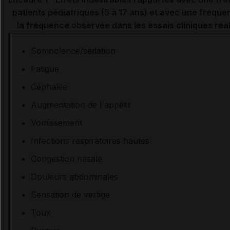
patients pédiatriques (5 à 17 ans) et avec une fréqu
la fréquence observée dans les essais cliniques réa
Somnolence/sédation
Fatigue
Céphalée
Augmentation de l'appétit
Vomissement
Infections respiratoires hautes
Congestion nasale
Douleurs abdominales
Sensation de vertige
Toux