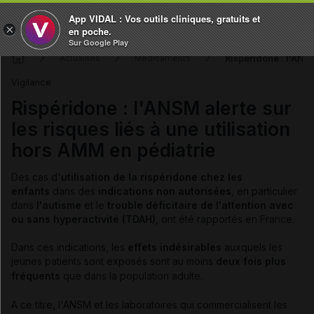
App VIDAL : Vos outils cliniques, gratuits et
×
en poche.
Sur Google Play
Rispéridone : l'ANSM
Actualités
Médicaments
Vigilance
Rispéridone : l'ANSM alerte sur
les risques liés à une utilisation
hors AMM en pédiatrie
Des cas d'
utilisation de la rispéridone chez les
enfants
dans des
indications non autorisées
, en particulier
dans
l'autisme
et le
trouble déficitaire de l'attention avec
ou sans hyperactivité (TDAH)
, ont été rapportés en France.
Dans ces indications, les
effets indésirables
auxquels les
jeunes patients sont
exposés sont au moins
deux fois plus
fréquents
que
dans la population adulte.
A ce titre, l'ANSM et les laboratoires qui commercialisent les