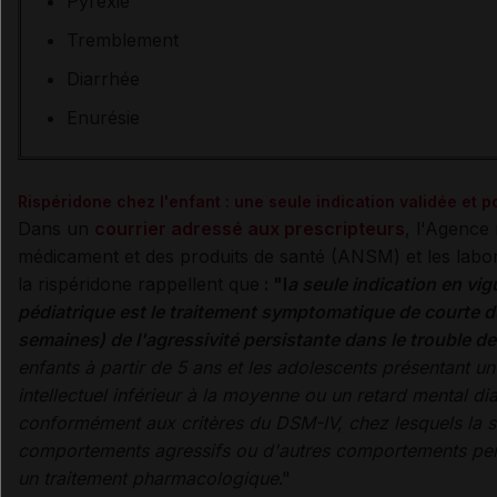
Pyrexie
Tremblement
Diarrhée
Enurésie
Rispéridone chez l'enfant : u
ne seule indication validée et 
Dans un
courrier adressé aux prescripteurs
, l'Agence 
médicament et des produits de santé (
ANSM
) et les lab
la rispéridone rappellent que
: "l
a seule indication en vi
pédiatrique est le traitement symptomatique de courte d
semaines) de l'agressivité persistante dans le trouble d
enfants à partir de 5 ans et les adolescents présentant u
intellectuel inférieur à la moyenne ou un retard mental d
conformément aux critères du DSM-IV, chez lesquels la s
comportements agressifs ou d'autres comportements pert
un traitement pharmacologique
."