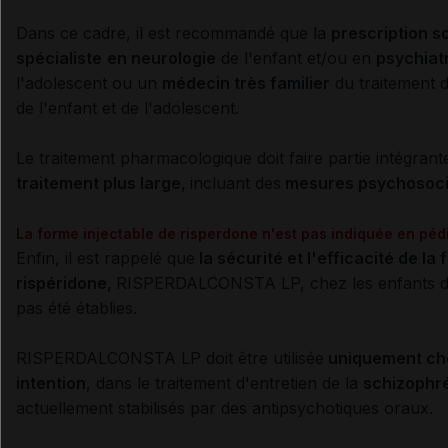
Dans ce cadre, il est recommandé que la
prescription so
spécialiste
en neurologie
de l'enfant et/ou en
psychiat
l'adolescent ou un
médecin très familier
du traitement d
de l'enfant et de l'adolescent.
Le traitement pharmacologique doit faire partie intégrant
traitement plus large,
incluant des
mesures psychosocia
La forme injectable de risperdone n'est pas indiquée en pédi
Enfin, il est rappelé que
la sécurité et l'efficacité de la
rispéridone,
RISPERDALCONSTA LP, chez les enfants de
pas été établies.
RISPERDALCONSTA LP doit être utilisée
uniquement che
intention
, dans le traitement d'entretien de la
schizophr
actuellement stabilisés par des antipsychotiques oraux.