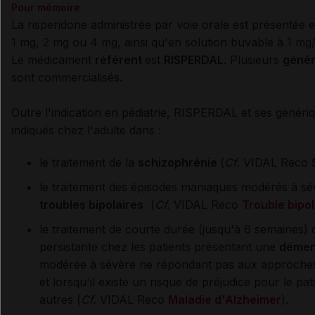
Pour mémoire
La risperidone administrée par voie orale est présentée 
1 mg, 2 mg ou 4 mg, ainsi qu'en solution buvable à 1 mg/
Le médicament
référent
est
RISPERDAL
. Plusieurs
géné
sont commercialisés.
Outre l'indication en pédiatrie, RISPERDAL et ses génér
indiqués chez l'adulte dans :
le traitement de la
schizophrénie
(
Cf.
VIDAL
Reco
le traitement des épisodes maniaques modérés à sé
troubles bipolaires
(
Cf.
VIDAL
Reco
Trouble bipol
le traitement de courte durée (jusqu'à 6 semaines) d
persistante chez les patients présentant une
démen
modérée à sévère ne répondant pas aux approche
et lorsqu'il existe un risque de préjudice pour le pa
autres (
Cf.
VIDAL
Reco
Maladie d'Alzheimer
).