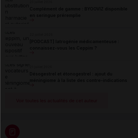
23 juillet 2026
Complément de gamme : BYOOVIZ disponible
en seringue préremplie
22 juillet 2026
[PODCAST] Iatrogénie médicamenteuse :
connaissez-vous les Ceppim ?
21 juillet 2026
Désogestrel et étonogestrel : ajout du
méningiome à la liste des contre-indications
Voir toutes les actualités de cet auteur