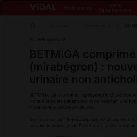
DM &
Médicaments
Parapharmacie
BETMI
Actualités
Médicaments
Nouvelle spécialité
BETMIGA comprimé à
(mirabégron) : nouv
urinaire non anticho
BETMIGA
est le
premier représentant
d'une
nouve
indiqué chez les patients adultes présentant une
hyp
impériosité ou d'une pollakiurie.
Son principe actif, le
mirabégron
, est un agoniste pu
favorise le stockage de l'urine dans la vessie par une