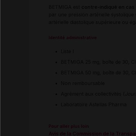
BETMIGA est
contre-indiqué en cas 
par une pression artérielle systoliq
artérielle diastolique supérieure ou 
Identité administrative
Liste I
BETMIGA 25 mg, boîte de 30, C
BETMIGA 50 mg, boîte de 30, C
Non remboursable
Agrément aux collectivités (
Journ
Laboratoire Astellas Pharma
Pour aller plus loin
Avis de la Commission de la Transp