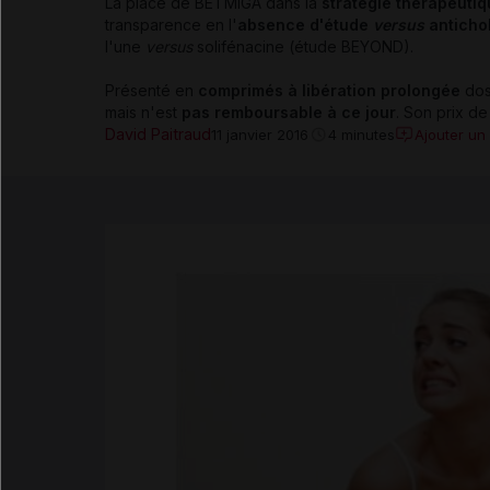
La place de BETMIGA dans la
stratégie thérapeutiq
transparence en l'
absence d'étude
versus
anticho
l'une
versus
solifénacine (étude BEYOND).
Présenté en
comprimés à libération prolongée
dos
mais n'est
pas remboursable à ce jour
. Son prix de
David Paitraud
Ajouter un
11 janvier 2016
4 minutes