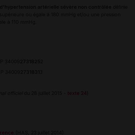
d'hypertension artérielle sévère non contrôlée
définie
ue supérieure ou égale à 180 mmHg et/ou une pression
égale à 110 mmHg.
IP 34009
2731825
2
IP 34009
2731831
3
al officiel
du 28 juillet 2015 -
texte 24
)
arence
(HAS, 23 juillet 2014)