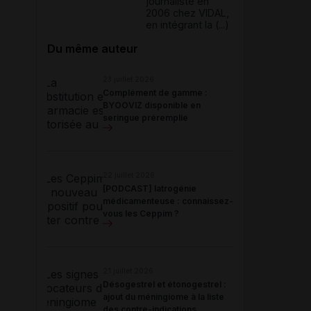
journaliste en
2006 chez VIDAL,
en intégrant la (...)
Du même auteur
23 juillet 2026
Complément de gamme :
BYOOVIZ disponible en
seringue préremplie
22 juillet 2026
[PODCAST] Iatrogénie
médicamenteuse : connaissez-
vous les Ceppim ?
21 juillet 2026
Désogestrel et étonogestrel :
ajout du méningiome à la liste
des contre-indications