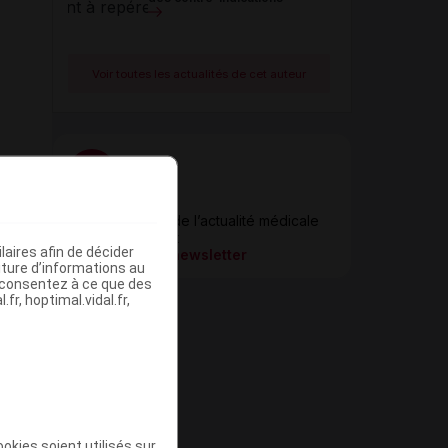
Voir toutes les actualités de cet auteur
Newsletter
Restez informé de l’actualité médicale
quotidiennement
aires afin de décider
S’inscrire à la newsletter
iture d’informations au
s consentez à ce que des
fr, hoptimal.vidal.fr,
okies soient utilisés sur