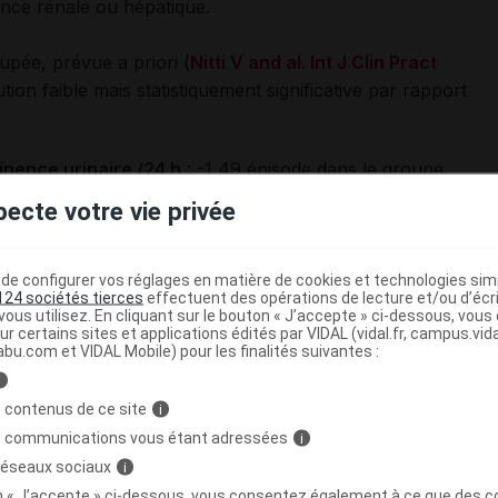
sance rénale ou hépatique.
upée, prévue a priori (
Nitti V and al. Int J Clin Pract
tion faible mais statistiquement significative par rapport
nence urinaire /24 h
: -1,49 épisode dans le groupe
le groupe placebo (différence
vs
placebo : -0,40 ; IC95%
pecte votre vie privée
iennes
: -1,75
dans le groupe mirabégron 50 mg/j, -1,20
e configurer vos réglages en matière de cookies et technologies simil
nce
vs
placebo : -0,55 ; IC95% : [-0,75 ; -0,36], p <
124 sociétés tierces
effectuent des opérations de lecture et/ou d’écr
ous utilisez. En cliquant sur le bouton « J’accepte » ci-dessous, vou
ur certains sites et applications édités par VIDAL (vidal.fr, campus.vidal.
abu.com et VIDAL Mobile) pour les finalités suivantes :
i
rincipaux rapportés dans les 3 études (2 755 patients) ont
 contenus de ce site
i
es
rhinopharyngites
et des
infections urinaires
.
s communications vous étant adressées
i
 réseaux sociaux
i
tratégie thérapeutique
on « J’accepte » ci-dessous, vous consentez également à ce que des co