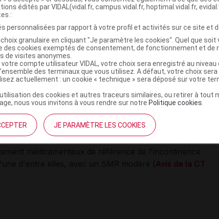
Commission de la transparence
n'a pas défini la place du
tions édités par VIDAL(vidal.fr, campus.vidal.fr, hoptimal.vidal.fr, evidal.
tes :
peutique
du fait de la fragilité des études (en terme de
s personnalisées par rapport à votre profil et activités sur ce site et d
re exclus) et de l'absence de comparaison directe avec
choix granulaire en cliquant "Je paramètre les cookies". Quel que soit 
: "
Elle est laissée à la libre appréciation des
ise des cookies exemptés de consentement, de fonctionnement et de 
es de visites anonymes.
 votre compte utilisateur VIDAL, votre choix sera enregistré au nivea
l’ensemble des terminaux que vous utilisez. A défaut, votre choix ser
cal rendu
(
SMR) de BETMIGA
faible
, précisant que cet
ilisez actuellement : un cookie « technique » sera déposé sur votre te
résultats de l'
étude BEYOND comparant le mirabégron
’utilisation des cookies et autres traceurs similaires, ou retirer à tou
ge, nous vous invitons à vous rendre sur notre
Politique cookies
.
CCEPTER
JE PARAMÈTRE LES COOKIES
holinergiques (réduction de l'ordre d'une miction
et la fréquence de leurs effets indésirables atropiniques,
traitement médicamenteux de référence
de l'incontinence
'une d'entre elles, avec un SMR modéré (
Avis de la CT