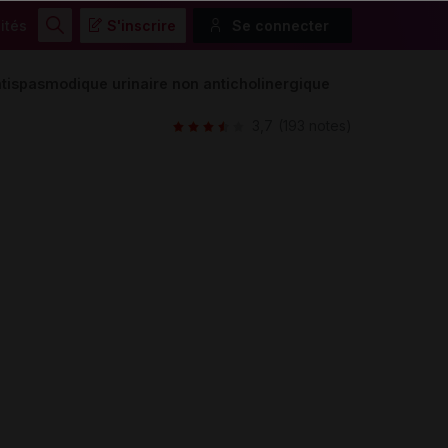
ités
S'inscrire
Se connecter
Rechercher
tispasmodique urinaire non anticholinergique
3,7
(193 notes)