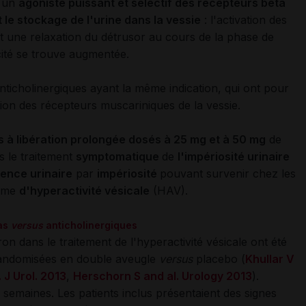
t un
agoniste puissant et sélectif des récepteurs bêta
t le stockage de l'urine dans la vessie
: l'activation des
t une relaxation du détrusor au cours de la phase de
cité se trouve augmentée.
nticholinergiques ayant la même indication, qui ont pour
tion des récepteurs muscariniques de la vessie.
 à libération prolongée dosés à 25 mg et à 50 mg
de
s le traitement
symptomatique
de
l'impériosité urinaire
nence urinaire
par
impériosité
pouvant survenir chez les
rome
d'hyperactivité vésicale
(HAV).
pas
versus
anticholinergiques
ron dans le traitement de l'hyperactivité vésicale ont été
randomisées en double aveugle
versus
placebo (
Khullar V
. J Urol. 2013
,
Herschorn S and al. Urology 2013
).
2 semaines. Les patients inclus présentaient des signes