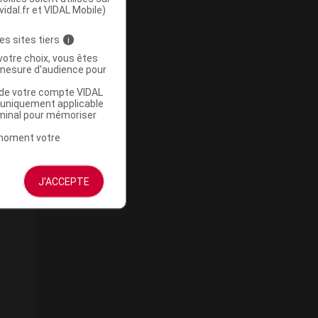
vidal.fr et VIDAL Mobile)
es sites tiers
i
votre choix, vous êtes
mesure d'audience pour
u de votre compte VIDAL
a uniquement applicable
rminal pour mémoriser
t moment votre
J'ACCEPTE