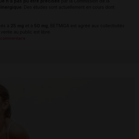
ue n'a pas pu être précisée
par la Commission de la
linergique
. Des études sont actuellement en cours dont
és à
25 mg
et à
50 mg
, BETMIGA est agréé aux collectivités
 vente au public est libre.
 commentaire