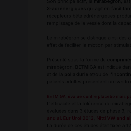
Son principe actif, le
mirabégron
, es
3-adrénergiques
qui agit en
facilitan
récepteurs bêta adrénergiques produi
remplissage de la vessie dont la capa
Le mirabégron se distingue ainsi des a
effet de faciliter la miction
par stimula
Présenté sous la forme de
comprimés
mirabégron,
BETMIGA
est indiqué dan
et de la
pollakiurie
et/ou de
l'inconti
patients adultes présentant un synd
BETMIGA, évalué contre placebo mais 
L'efficacité et la tolérance du mirabég
évaluées dans 3 études de phase 3, 
and al. Eur Urol 2013
,
Nitti VW and al
La durée de ces études était fixée à 1