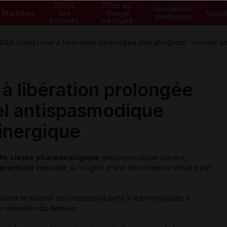
Santé
Prise en
Formations
Maladies
des
charge
Actual
médicales
patients
médicale
GA comprimé à libération prolongée (mirabégron) : nouvel an
 libération prolongée
el antispasmodique
linergique
lle classe pharmacologique
antispasmodique urinaire,
eractivité vésicale
, à l'origine d'une incontinence urinaire par
issant et sélectif des récepteurs bêta 3-adrénergiques. Il
 relaxation du détrusor.