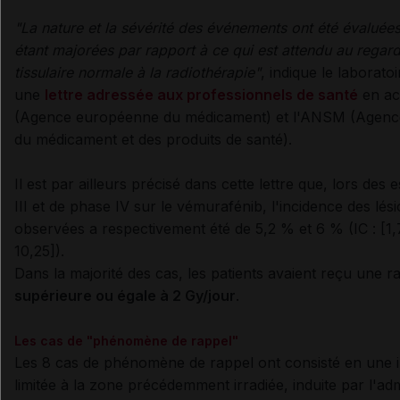
"La nature et la sévérité des événements ont été évalué
étant majorées par rapport à ce qui est attendu au regard
tissulaire normale à la radiothérapie"
, indique le laborat
une
lettre adressée aux professionnels de santé
en a
(Agence européenne du médicament) et l'ANSM (Agence 
du médicament et des produits de santé)
.
Il est par ailleurs précisé dans cette lettre que, lors des 
III et de phase IV sur le vémurafénib, l'incidence des lési
observées a respectivement été de 5,2 % et 6 % (IC : [1,7
10,25]).
Dans la majorité des cas, les patients avaient reçu une 
supérieure ou égale à 2 Gy/jour
.
Les cas de "phénomène de rappel"
Les 8 cas de phénomène de rappel ont consisté en une
limitée à la zone précédemment irradiée, induite
par l'adm