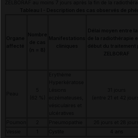
ZELBORAF au moins 7 jours après la fin de la radiothérap
Tableau I - Description des cas observés de ph
Délai moyen entre la
Nombre
Organe
Manifestations
de la radiothérapie e
de cas
affecté
cliniques
début du traitement 
(n = 8)
ZELBORAF
Erythème
Hyperkératose
5
Lésions
31 jours
Peau
(62 %)
eczémateuses,
(entre 21 et 42 jour
vésiculaires et
ulcératives
Poumon
2
Pneumopathie
26 jours et 28 jour
Vessie
1
Cystite
4 ans