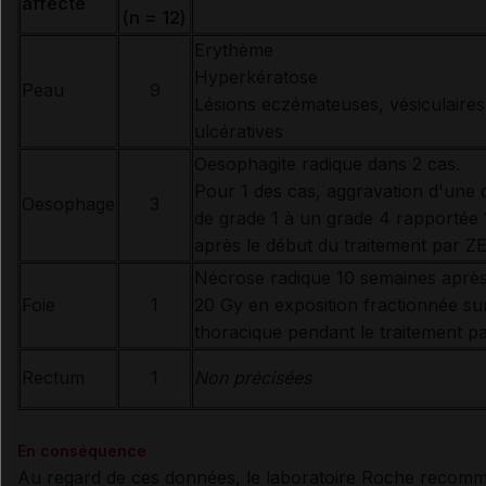
affecté
(n = 12)
Erythème
H
yperkératose
Peau
9
L
ésions eczémateuses, vésiculaires
ulcératives
Oesophagite radique dans 2 cas.
Pour 1 des cas, aggravation d'une 
Oesophage
3
de grade 1 à un grade 4 rapportée 
après le début du traitement par
Nécrose radique 10 semaines après
Foie
1
20 Gy en exposition fractionnée sur
thoracique pendant le traitement
Rectum
1
Non précisées
En conséquence
Au regard de ces données, le laboratoire Roche recom