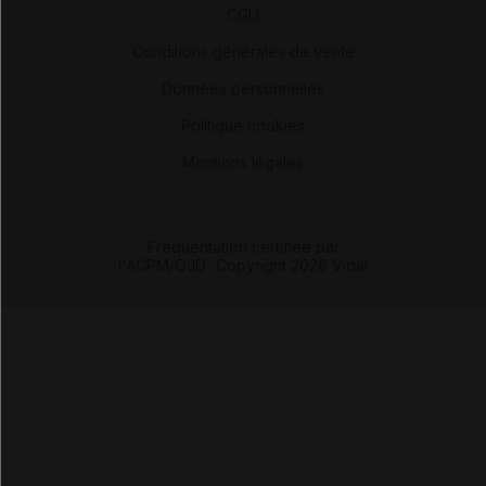
CGU
-
Conditions générales de vente
-
Données personnelles
-
Politique cookies
-
Mentions légales
Fréquentation certifiée par
l'ACPM/OJD
|
Copyright 2026 Vidal