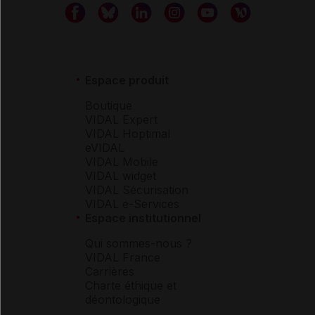
Espace produit
Boutique
VIDAL Expert
VIDAL Hoptimal
eVIDAL
VIDAL Mobile
VIDAL widget
VIDAL Sécurisation
VIDAL e-Services
Espace institutionnel
Qui sommes-nous ?
VIDAL France
Carrières
Charte éthique et
déontologique