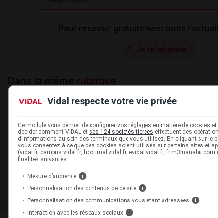
Pour recevoir gratuitement toute l’actuali
Je m'abonne !
Dans la même
rubrique
Vidal respecte votre vie privée
06 août 2026
Disponibilités des médicaments en ville et à
l'hôpital (semaines 31 et 32)
Ce module vous permet de configurer vos réglages en matière de cookies et 
décider comment VIDAL et
ses 124 sociétés tierces
effectuent des opérations
d’informations au sein des terminaux que vous utilisez. En cliquant sur le b
vous consentez à ce que des cookies soient utilisés sur certains sites et ap
(vidal.fr, campus.vidal.fr, hoptimal.vidal.fr, evidal.vidal.fr, fr.m3manabu.com
06 août 2026
finalités suivantes :
Hôpital : état de disponibilité de spécialités
hospitalières (semaines 31 et 32)
Mesure d’audience
i
Personnalisation des contenus de ce site
i
Personnalisation des communications vous étant adressées
i
Interaction avec les réseaux sociaux
i