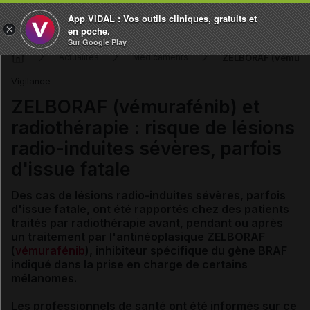
App VIDAL : Vos outils cliniques, gratuits et
×
en poche.
Sur Google Play
ZELBORAF (vémurafén
Actualités
Médicaments
Vigilance
ZELBORAF (vémurafénib) et
radiothérapie : risque de lésions
radio-induites sévères, parfois
d'issue fatale
Des cas de lésions radio-induites sévères,
parfois
d'issue fatale,
ont été rapportés chez des patients
traités par radiothérapie avant, pendant ou après
un traitement par l'antinéoplasique ZELBORAF
(
vémurafénib
)
,
inhibiteur spécifique du gène BRAF
indiqué dans la prise en charge de certains
mélanomes
.
L
es professionnels de santé ont été informés
sur ce