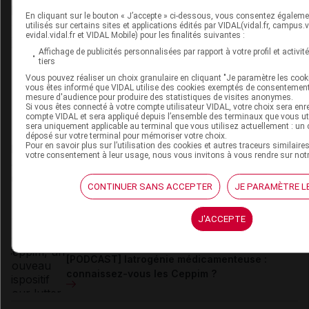
David
Paitraud
En cliquant sur le bouton « J’accepte » ci-dessous, vous consentez égaleme
utilisés sur certains sites et applications édités par VIDAL(vidal.fr, campus.vid
evidal.vidal.fr et VIDAL Mobile) pour les finalités suivantes :
David Paitraud est docteur en
Affichage de publicités personnalisées par rapport à votre profil et activit
pharmacie et journaliste médical.
tiers
Diplômé de la faculté de pharmacie de
Poitiers et titulaire du DESS de
Vous pouvez réaliser un choix granulaire en cliquant "Je paramètre les cooki
vous êtes informé que VIDAL utilise des cookies exemptés de consentement
Politiques des biens et des services de
mesure d'audience pour produire des statistiques de visites anonymes.
santé (Paris V), il commence sa carrière
Si vous êtes connecté à votre compte utilisateur VIDAL, votre choix sera enr
de journaliste en 2006 chez VIDAL, en
compte VIDAL et sera appliqué depuis l’ensemble des terminaux que vous util
intégrant la (...)
sera uniquement applicable au terminal que vous utilisez actuellement : un 
déposé sur votre terminal pour mémoriser votre choix.
Pour en savoir plus sur l’utilisation des cookies et autres traceurs similaire
Du même auteur
votre consentement à leur usage, nous vous invitons à vous rendre sur not
23 juillet 2026
Complément de gamme : BYOOVIZ disponible
CONTINUER SANS ACCEPTER
JE PARAMÈTRE L
en seringue préremplie
J'ACCEPTE
22 juillet 2026
[PODCAST] Iatrogénie médicamenteuse :
connaissez-vous les Ceppim ?