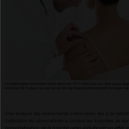
Le mélanome se forme dans environ 70 % des cas sur une peau aup
environ 30 % des cas sur un grain de beauté préexistant de type nævu
Une analyse des événements indésirables liés à la radiot
l'utilisation du vémurafénib a conduit les Autorités de s
potentialisation de la toxicité radio-induite est un effet 