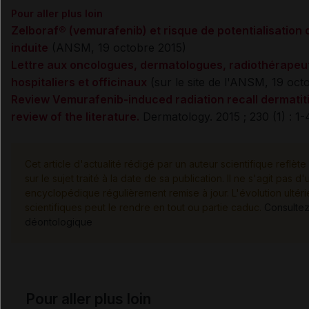
Pour aller plus loin
Zelboraf® (vemurafenib) et risque de potentialisation d
induite
(ANSM, 19 octobre 2015)
Lettre aux oncologues, dermatologues, radiothérapeu
hospitaliers et officinaux
(sur le site de l'ANSM, 19 oct
Review
Vemurafenib-induced radiation recall dermatiti
review of the literature.
Dermatology. 2015 ; 230 (1) : 1-
Cet article d'actualité rédigé par un auteur scientifique reflèt
sur le sujet traité à la date de sa publication. Il ne s'agit pas 
encyclopédique régulièrement remise à jour. L'évolution ulté
scientifiques peut le rendre en tout ou partie caduc.
Consultez
déontologique
Pour aller plus loin