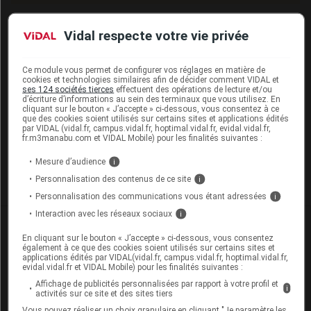
Vidal respecte votre vie privée
Les commentaires sont momentanément
désactivés
Ce module vous permet de configurer vos réglages en matière de
cookies et technologies similaires afin de décider comment VIDAL et
ses 124 sociétés tierces
effectuent des opérations de lecture et/ou
La publication de commentaires est
d’écriture d’informations au sein des terminaux que vous utilisez. En
momentanément indisponible.
cliquant sur le bouton « J’accepte » ci-dessous, vous consentez à ce
que des cookies soient utilisés sur certains sites et applications édités
par VIDAL (vidal.fr, campus.vidal.fr, hoptimal.vidal.fr, evidal.vidal.fr,
fr.m3manabu.com et VIDAL Mobile) pour les finalités suivantes :
Pour recevoir gratuitement toute l’actualité par mail
Mesure d’audience
i
Je m'abonne !
Personnalisation des contenus de ce site
i
Personnalisation des communications vous étant adressées
i
Interaction avec les réseaux sociaux
i
Dans la même
rubrique
En cliquant sur le bouton « J’accepte » ci-dessous, vous consentez
également à ce que des cookies soient utilisés sur certains sites et
06 août 2026
applications édités par VIDAL(vidal.fr, campus.vidal.fr, hoptimal.vidal.fr,
evidal.vidal.fr et VIDAL Mobile) pour les finalités suivantes :
Disponibilités des médicaments en ville et à
Affichage de publicités personnalisées par rapport à votre profil et
l'hôpital (semaines 31 et 32)
i
activités sur ce site et des sites tiers
Vous pouvez réaliser un choix granulaire en cliquant "Je paramètre les