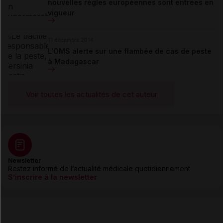
nouvelles règles européennes sont entrées en
vigueur
11 décembre 2014
L'OMS alerte sur une flambée de cas de peste
à Madagascar
Voir toutes les actualités de cet auteur
Newsletter
Restez informé de l’actualité médicale quotidiennement
S’inscrire à la newsletter