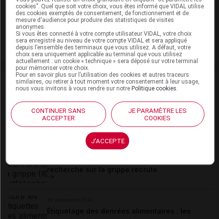
cookies". Quel que soit votre choix, vous êtes informé que VIDAL utilise
des cookies exemptés de consentement, de fonctionnement et de
06 août 2026
mesure d'audience pour produire des statistiques de visites
Hôpital : état de disponibilité de spécialités
anonymes.
hospitalières (semaines 31 et 32)
Si vous êtes connecté à votre compte utilisateur VIDAL, votre choix
sera enregistré au niveau de votre compte VIDAL et sera appliqué
depuis l’ensemble des terminaux que vous utilisez. A défaut, votre
choix sera uniquement applicable au terminal que vous utilisez
actuellement : un cookie « technique » sera déposé sur votre terminal
pour mémoriser votre choix.
Pour en savoir plus sur l’utilisation des cookies et autres traceurs
similaires, ou retirer à tout moment votre consentement à leur usage,
Stéphane
Courbois
nous vous invitons à vous rendre sur notre
Politique cookies
.
Responsable du site
CONTINUER SANS
JE PARAMÈTRE LES
eurekasante.fr (...)
ACCEPTER
COOKIES
Du même auteur
J'ACCEPTE
05 janvier 2015
GrippeNet.fr : le projet de surveillance et de
recherche sur la grippe recrute
18 décembre 2014
Étiquetage des denrées alimentaires : les