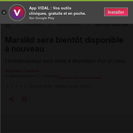
App VIDAL : Vos outils
Installer
×
cliniques, gratuits et en poche.
Sur Google Play
Marsilid sera bient
Actualités
Médicaments
Marsilid sera bientôt disponible
à nouveau
L’antidépresseur sera remis à disposition d’ici un mois.
Stéphane Courbois
03 décembre 2012
1 minute
Ajouter un commentaire
(aucun avis, cliquez pour noter)
Copier l'url
Email