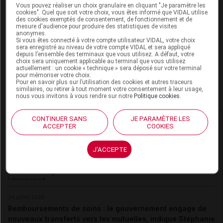
Vous pouvez réaliser un choix granulaire en cliquant "Je paramètre les
désactivés
cookies". Quel que soit votre choix, vous êtes informé que VIDAL utilise
des cookies exemptés de consentement, de fonctionnement et de
mesure d'audience pour produire des statistiques de visites
La publication de commentaires est
anonymes.
momentanément indisponible.
Si vous êtes connecté à votre compte utilisateur VIDAL, votre choix
sera enregistré au niveau de votre compte VIDAL et sera appliqué
depuis l’ensemble des terminaux que vous utilisez. A défaut, votre
choix sera uniquement applicable au terminal que vous utilisez
Pour recevoir gratuitement toute l’actualité par mail
actuellement : un cookie « technique » sera déposé sur votre terminal
pour mémoriser votre choix.
Pour en savoir plus sur l’utilisation des cookies et autres traceurs
Je m'abonne !
similaires, ou retirer à tout moment votre consentement à leur usage,
nous vous invitons à vous rendre sur notre
Politique cookies
.
CONTINUER SANS
JE PARAMÈTRE LES
Dans la même
rubrique
ACCEPTER
COOKIES
05 août 2026
J'ACCEPTE
Covid long : et si ce n’était pas une seule
maladie, mais plusieurs ?
24 juillet 2026
Remboursements de soins : le gouvernement engage de
nouveaux transferts vers les mutuelles, indique Stéphanie