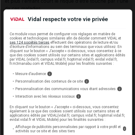
et plus l'enfant court le risque d'être touché par l'une
de ces maladies.
Vidal respecte votre vie privée
Source : Kong A et al :
Rate of de novo mutations
Ce module vous permet de configurer vos réglages en matière de
cookies et technologies similaires afin de décider comment VIDAL et
and the importance of father's age to disease risk
.
ses 124 sociétés tierces
effectuent des opérations de lecture et/ou
d’écriture d’informations au sein des terminaux que vous utilisez. En
Nature, 2012.
cliquant sur le bouton « J’accepte » ci-dessous, vous consentez à ce
que des cookies soient utilisés sur certains sites et applications édités
par VIDAL (vidal.fr, campus.vidal.fr, hoptimal.vidal.fr, evidal.vidal.fr,
fr.m3manabu.com et VIDAL Mobile) pour les finalités suivantes :
Cet article d'actualité rédigé par un auteur scientifique
reflète l'état des connaissances sur le sujet traité à la
Mesure d’audience
i
date de sa publication. Il ne s'agit pas d'une page
Personnalisation des contenus de ce site
i
encyclopédique régulièrement remise à jour. L'évolution
Personnalisation des communications vous étant adressées
i
ultérieure des connaissances scientifiques peut le
Interaction avec les réseaux sociaux
i
rendre en tout ou partie caduc.
Consultez notre charte
éthique et déontologique
En cliquant sur le bouton « J’accepte » ci-dessous, vous consentez
également à ce que des cookies soient utilisés sur certains sites et
applications édités par VIDAL(vidal.fr, campus.vidal.fr, hoptimal.vidal.fr,
evidal.vidal.fr et VIDAL Mobile) pour les finalités suivantes :
Affichage de publicités personnalisées par rapport à votre profil et
i
activités sur ce site et des sites tiers
Les commentaires sont momentanément