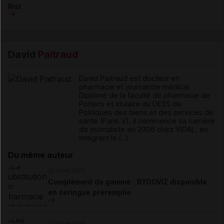
Rist
David
Paitraud
David Paitraud est docteur en
pharmacie et journaliste médical.
Diplômé de la faculté de pharmacie de
Poitiers et titulaire du DESS de
Politiques des biens et des services de
santé (Paris V), il commence sa carrière
de journaliste en 2006 chez VIDAL, en
intégrant la (...)
Du même auteur
23 juillet 2026
Complément de gamme : BYOOVIZ disponible
en seringue préremplie
22 juillet 2026