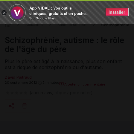
App VIDAL : Vos outils
Installer
×
cliniques, gratuits et en poche.
Sur Google Play
Schizophrénie, au
Actualités
Santé et société
Schizophrénie, autisme : le rôle
de l'âge du père
Plus le père est âgé à la naissance, plus son enfant
est à risque de schizophrénie ou d'autisme.
David Paitraud
20 septembre 2012
2 minutes
Ajouter un commentaire
(aucun avis, cliquez pour noter)
Copier l'url