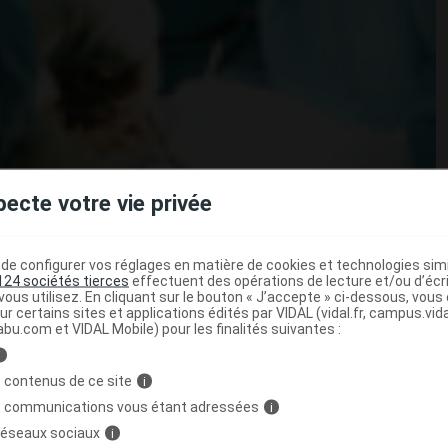
pecte votre vie privée
 bariatrique) vise à modifier l’anatomie du tube digestif
e configurer vos réglages en matière de cookies et technologies simil
124 sociétés tierces
effectuent des opérations de lecture et/ou d’écr
usieurs techniques existent, dont la plus connue est la
ous utilisez. En cliquant sur le bouton « J’accepte » ci-dessous, vou
 bénéfices en terme de contrôle du poids, la chirurgie
ur certains sites et applications édités par VIDAL (vidal.fr, campus.vidal.
abu.com et VIDAL Mobile) pour les finalités suivantes :
de l’obésité. Le
diabète de type 2
, par exemple, régresse
i
 contenus de ce site
i
ir si la chirurgie bariatrique présentait également un
s communications vous étant adressées
i
ype 2 chez les personnes obèses non diabétiques. Pendant
 réseaux sociaux
i