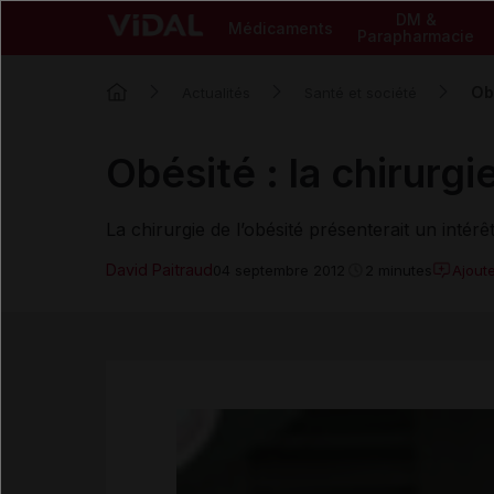
DM &
Médicaments
Parapharmacie
Obé
Actualités
Santé et société
Obésité : la chirurgi
La chirurgie de l’obésité présenterait un intérê
David Paitraud
Ajout
04 septembre 2012
2 minutes