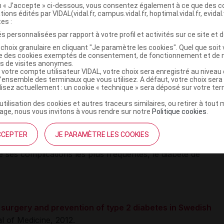
environ 3.500 patients obèses ayant subi une chirurgie
on « J’accepte » ci-dessous, vous consentez également à ce que des co
 les techniques utilisées) et de patients obèses non
tions édités par VIDAL(vidal.fr, campus.vidal.fr, hoptimal.vidal.fr, evidal.
tes :
 participants n’avait de diabète de type 2. Au cours de
s personnalisées par rapport à votre profil et activités sur ce site et d
 a été mesuré à plusieurs reprises.
choix granulaire en cliquant "Je paramètre les cookies". Quel que soit 
ise des cookies exemptés de consentement, de fonctionnement et de 
u final que 30 % des participants initialement inclus dans
es de visites anonymes.
 été perdus de vue ou écartés de l’étude), ils montrent que
 votre compte utilisateur VIDAL, votre choix sera enregistré au nivea
l’ensemble des terminaux que vous utilisez. A défaut, votre choix ser
uit de 83 % chez les patients ayant subi une chirurgie de
ilisez actuellement : un cookie « technique » sera déposé sur votre te
ses non opérés. La perte de poids à quinze ans était
’utilisation des cookies et autres traceurs similaires, ou retirer à tou
rurgicale, contre seulement 3 kg chez les patients
ge, nous vous invitons à vous rendre sur notre
Politique cookies
.
CCEPTER
JE PARAMÈTRE LES COOKIES
a chirurgie comme moyen de lutter contre l’
obésité
elle-
ses complications les plus fréquentes, le diabète de
c surgery and prevention of type 2 diabetes in Swedish
 of Medicine, 2012.