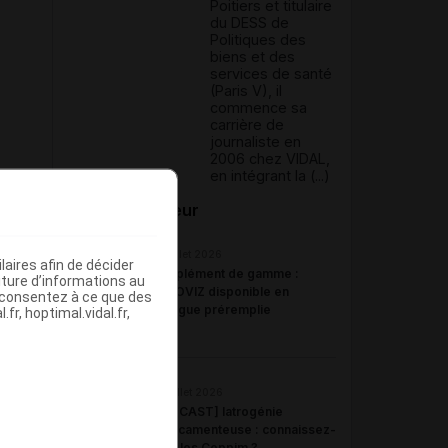
Poitiers et titulaire
du DESS de
Politiques des
biens et des
services de santé
(Paris V), il
commence sa
carrière de
journaliste en
2006 chez VIDAL,
en intégrant la (...)
Du même auteur
23 juillet 2026
aires afin de décider
Complément de gamme :
iture d’informations au
BYOOVIZ disponible en
s consentez à ce que des
seringue préremplie
fr, hoptimal.vidal.fr,
22 juillet 2026
[PODCAST] Iatrogénie
médicamenteuse : connaissez-
vous les Ceppim ?