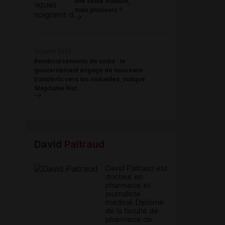
une seule maladie,
mais plusieurs ?
24 juillet 2026
Remboursements de soins : le
gouvernement engage de nouveaux
transferts vers les mutuelles, indique
Stéphanie Rist
David
Paitraud
David Paitraud est
docteur en
pharmacie et
journaliste
médical. Diplômé
de la faculté de
pharmacie de