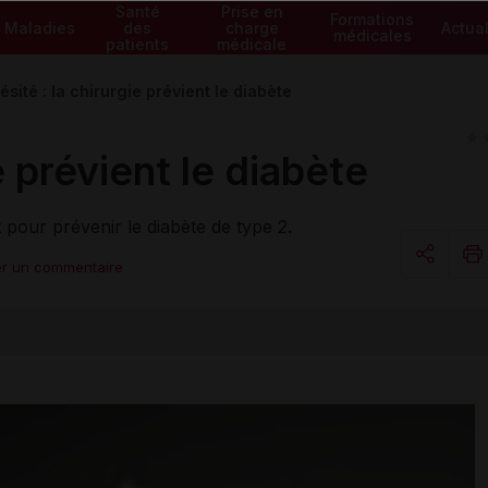
Santé
Prise en
Formations
Maladies
des
charge
Actual
médicales
patients
médicale
sité : la chirurgie prévient le diabète
e prévient le diabète
t pour prévenir le diabète de type 2.
er un commentaire
Copier l
Email