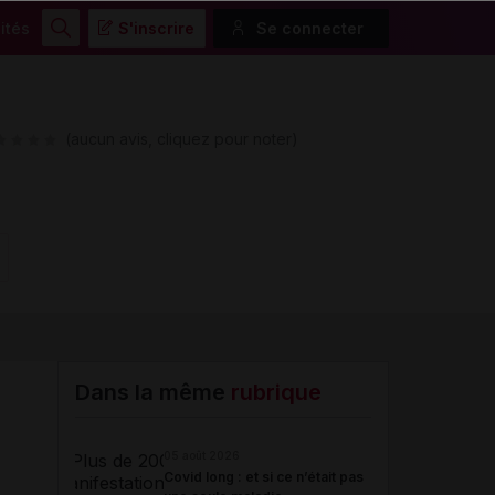
ités
S'inscrire
Se connecter
Rechercher
(aucun avis, cliquez pour noter)
'url
Dans la même
rubrique
05 août 2026
Covid long : et si ce n’était pas