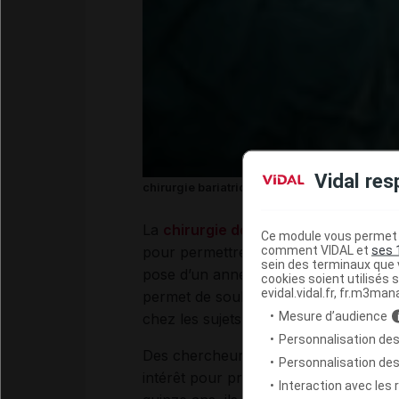
Vidal res
chirurgie bariatrique
La
chirurgie de l’obésité
(ou chirurgie
Ce module vous permet d
comment VIDAL et
ses 
pour permettre une perte de poids. Pl
sein des terminaux que v
pose d’un anneau gastrique. Outre ses
cookies soient utilisés s
evidal.vidal.fr, fr.m3man
permet de soulager les complications 
Mesure d’audience
chez les sujets opérés.
Personnalisation des
Des chercheurs suédois ont voulu savo
Personnalisation de
intérêt pour prévenir le diabète de t
Interaction avec les