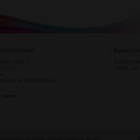
institutionnel
Espace pa
mmes-nous ?
Éditeurs de
France
VIDAL sur 
es
éthique et déontologique
 client
rsonnelles
-
Politique cookies
-
Mentions légales
F