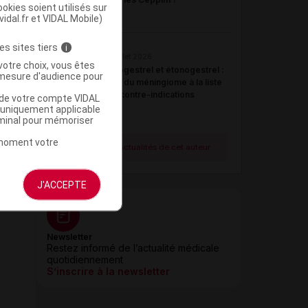
okies soient utilisés sur
vidal.fr et VIDAL Mobile)
es sites tiers
i
21 juillet 2026
votre choix, vous êtes
Désogestrel et étonogestrel :
mesure d'audience pour
ajout du méningiome à la liste
des contre-indications
u de votre compte VIDAL
a uniquement applicable
rminal pour mémoriser
t moment votre
Voir toutes les actualités de cet auteur
J'ACCEPTE
Newsletter
Restez informé de l’actualité médicale
quotidiennement
S’inscrire à la newsletter