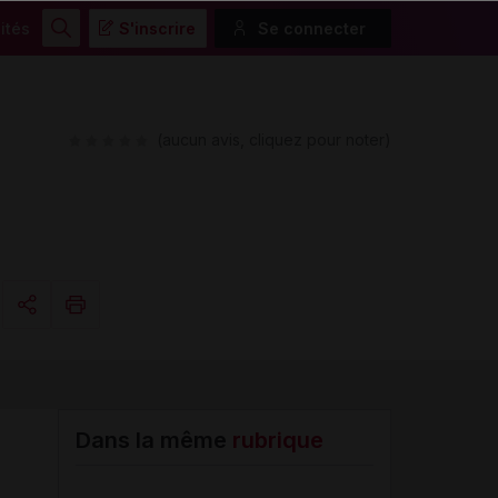
ités
S'inscrire
Se connecter
Rechercher
(aucun avis, cliquez pour noter)
Copier l'url
Email
Dans la même
rubrique