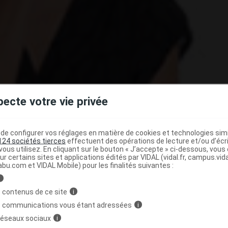
pecte votre vie privée
e configurer vos réglages en matière de cookies et technologies simil
124 sociétés tierces
effectuent des opérations de lecture et/ou d’écr
ous utilisez. En cliquant sur le bouton « J’accepte » ci-dessous, vou
ption
ne manquent pas. Certaines sont prises en charge
ur certains sites et applications édités par VIDAL (vidal.fr, campus.vidal.
et
,
implant
, etc.). Malgré tout, plus de 200.000
abu.com et VIDAL Mobile) pour les finalités suivantes :
e sont pratiquées chaque année.
i
 contenus de ce site
i
bué non seulement à des connaissances insuffisantes
s communications vous étant adressées
i
en particulier concernant l’accès à la contraception des
 réseaux sociaux
i
mais surtout à un défaut d’information sur les possibilités