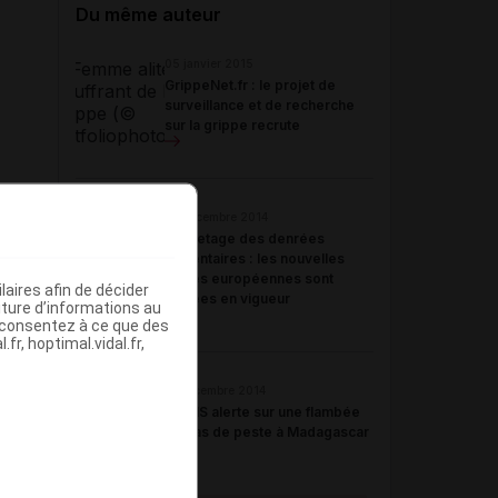
Du même auteur
05 janvier 2015
GrippeNet.fr : le projet de
surveillance et de recherche
sur la grippe recrute
18 décembre 2014
Étiquetage des denrées
alimentaires : les nouvelles
règles européennes sont
aires afin de décider
entrées en vigueur
iture d’informations au
s consentez à ce que des
fr, hoptimal.vidal.fr,
11 décembre 2014
L'OMS alerte sur une flambée
de cas de peste à Madagascar