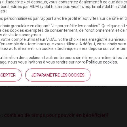
on « J’accepte » ci-dessous, vous consentez également à ce que des co
tions édités par VIDAL(vidal.fr, campus.vidal.fr, hoptimal.vidal.fr, evidal.
tes :
u lendemain » est en fait efficace jusqu’à trois ou cinq
s personnalisées par rapport à votre profil et activités sur ce site et d
lon les médicaments, et qu’elle peut être délivrée sans
choix granulaire en cliquant "Je paramètre les cookies". Quel que soit 
ise des cookies exemptés de consentement, de fonctionnement et de 
eures). Autre possibilité pour éviter une grossesse : la
es de visites anonymes.
s après le rapport non protégé, même chez les jeunes
 votre compte utilisateur VIDAL, votre choix sera enregistré au nivea
l’ensemble des terminaux que vous utilisez. A défaut, votre choix ser
t, avec l’avantage supplémentaire de servir ensuite de
ilisez actuellement : un cookie « technique » sera déposé sur votre te
’utilisation des cookies et autres traceurs similaires, ou retirer à tou
ge, nous vous invitons à vous rendre sur notre
Politique cookies
.
de prévention et d’éducation pour la santé (INPES) et le
ébut d’été une campagne d’information sur la
CCEPTER
JE PARAMÈTRE LES COOKIES
 notamment sur trois spots radios mettant en scène ses
i de pilule, l’accident de préservatif et l’absence de
 : combien de temps pour pouvoir en bénéficier?