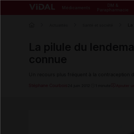
DM &
Médicaments
Parapharmacie
La
Actualités
Santé et société
La pilule du lendema
connue
Un recours plus fréquent à la contraception d
Stéphane Courbois
Ajouter 
24 juin 2012
1 minute