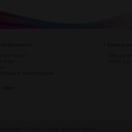
institutionnel
Espace pa
mmes-nous ?
Éditeurs de
France
VIDAL sur 
es
éthique et déontologique
 client
rsonnelles
-
Politique cookies
-
Mentions légales
F