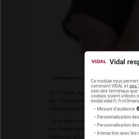
Vidal res
contraception d'urgence
Ce module vous permet d
comment VIDAL et
ses 
sein des terminaux que v
En France, les méthodes de
contrace
cookies soient utilisés s
par l’Assurance maladie (
pilule
,
stéril
evidal.vidal.fr, fr.m3man
interruptions volontaires de grossess
Mesure d’audience
Personnalisation des
Ce nombre conséquent peut être attri
Personnalisation de
sur la sexualité et la contraception (
Interaction avec les
mineures et le bon usage de la pilule) 