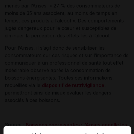
menés par l’Anses, « 27 % des consommateurs de
moins de 35 ans associent, au moins de temps en
temps, ces produits à l’alcool ». Des comportements
jugés dangereux pour le cœur et susceptibles de
diminuer la perception des effets liés à l’alcool.
Pour l’Anses, il s’agit donc de sensibiliser les
consommateurs sur ces risques et sur l’importance de
communiquer à un professionnel de santé tout effet
indésirable observé après la consommation de
boissons énergisantes. Toutes ces informations,
recueillies via le
dispositif de nutrivigilance
,
permettront ainsi de mieux évaluer les dangers
associés à ces boissons.
Source :
Boissons énergisantes : l’Anses appelle les
professionnels de santé à lui transmettre les effets