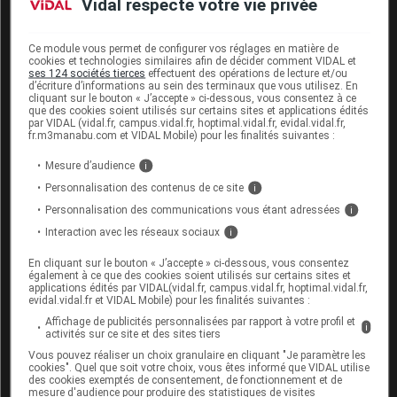
Vidal respecte votre vie privée
indésirables qui seraient portés à leur
connaissance
. Anses, 6 juin 2012.
Ce module vous permet de configurer vos réglages en matière de
cookies et technologies similaires afin de décider comment VIDAL et
ses 124 sociétés tierces
effectuent des opérations de lecture et/ou
d’écriture d’informations au sein des terminaux que vous utilisez. En
Cet article d'actualité rédigé par un auteur scientifique
cliquant sur le bouton « J’accepte » ci-dessous, vous consentez à ce
reflète l'état des connaissances sur le sujet traité à la
que des cookies soient utilisés sur certains sites et applications édités
par VIDAL (vidal.fr, campus.vidal.fr, hoptimal.vidal.fr, evidal.vidal.fr,
date de sa publication. Il ne s'agit pas d'une page
fr.m3manabu.com et VIDAL Mobile) pour les finalités suivantes :
encyclopédique régulièrement remise à jour. L'évolution
ultérieure des connaissances scientifiques peut le
Mesure d’audience
i
rendre en tout ou partie caduc.
Consultez notre charte
Personnalisation des contenus de ce site
i
éthique et déontologique
Personnalisation des communications vous étant adressées
i
Interaction avec les réseaux sociaux
i
En cliquant sur le bouton « J’accepte » ci-dessous, vous consentez
également à ce que des cookies soient utilisés sur certains sites et
applications édités par VIDAL(vidal.fr, campus.vidal.fr, hoptimal.vidal.fr,
Les commentaires sont momentanément
evidal.vidal.fr et VIDAL Mobile) pour les finalités suivantes :
désactivés
Affichage de publicités personnalisées par rapport à votre profil et
i
activités sur ce site et des sites tiers
La publication de commentaires est
Vous pouvez réaliser un choix granulaire en cliquant "Je paramètre les
momentanément indisponible.
cookies". Quel que soit votre choix, vous êtes informé que VIDAL utilise
des cookies exemptés de consentement, de fonctionnement et de
mesure d'audience pour produire des statistiques de visites