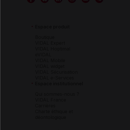
Espace produit
Boutique
VIDAL Expert
VIDAL Hoptimal
eVIDAL
VIDAL Mobile
VIDAL widget
VIDAL Sécurisation
VIDAL e-Services
Espace institutionnel
Qui sommes-nous ?
VIDAL France
Carrières
Charte éthique et
déontologique