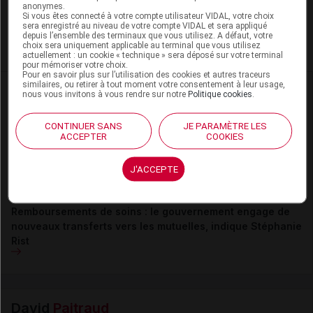
anonymes.
Pour recevoir gratuitement toute l’actualité par mail
Si vous êtes connecté à votre compte utilisateur VIDAL, votre choix
sera enregistré au niveau de votre compte VIDAL et sera appliqué
depuis l’ensemble des terminaux que vous utilisez. A défaut, votre
Je m'abonne !
choix sera uniquement applicable au terminal que vous utilisez
actuellement : un cookie « technique » sera déposé sur votre terminal
pour mémoriser votre choix.
Pour en savoir plus sur l’utilisation des cookies et autres traceurs
similaires, ou retirer à tout moment votre consentement à leur usage,
Dans la même
rubrique
nous vous invitons à vous rendre sur notre
Politique cookies
.
05 août 2026
CONTINUER SANS
JE PARAMÈTRE LES
ACCEPTER
COOKIES
Covid long : et si ce n’était pas une seule
maladie, mais plusieurs ?
J'ACCEPTE
24 juillet 2026
Remboursements de soins : le gouvernement engage de
nouveaux transferts vers les mutuelles, indique Stéphanie
Rist
David
Paitraud