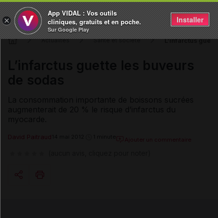
App VIDAL : Vos outils
Installer
×
cliniques, gratuits et en poche.
Sur Google Play
L’infarctus guett
Actualités
Santé et société
L’infarctus guette les buveurs
de sodas
La consommation importante de boissons sucrées
augmenterait de 20 % le risque d’infarctus du
myocarde.
David Paitraud
14 mai 2012
1 minute
Ajouter un commentaire
(aucun avis, cliquez pour noter)
Copier l'url