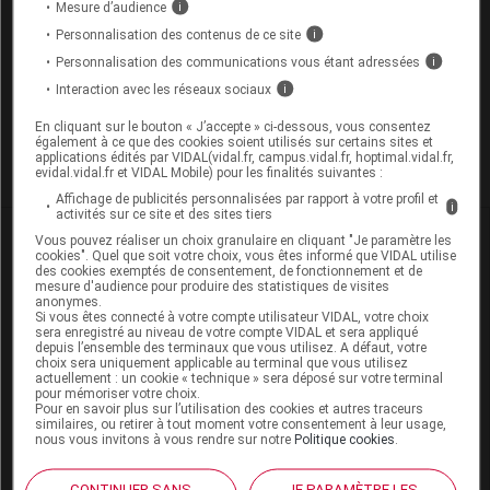
Mesure d’audience
i
La publication de commentaires est
Personnalisation des contenus de ce site
i
momentanément indisponible.
Personnalisation des communications vous étant adressées
i
Interaction avec les réseaux sociaux
i
Pour recevoir gratuitement toute l’actualité par mail
En cliquant sur le bouton « J’accepte » ci-dessous, vous consentez
également à ce que des cookies soient utilisés sur certains sites et
applications édités par VIDAL(vidal.fr, campus.vidal.fr, hoptimal.vidal.fr,
Je m'abonne !
evidal.vidal.fr et VIDAL Mobile) pour les finalités suivantes :
Affichage de publicités personnalisées par rapport à votre profil et
i
activités sur ce site et des sites tiers
Dans la même
rubrique
Vous pouvez réaliser un choix granulaire en cliquant "Je paramètre les
cookies". Quel que soit votre choix, vous êtes informé que VIDAL utilise
des cookies exemptés de consentement, de fonctionnement et de
mesure d'audience pour produire des statistiques de visites
05 août 2026
anonymes.
Covid long : et si ce n’était pas une seule
Si vous êtes connecté à votre compte utilisateur VIDAL, votre choix
maladie, mais plusieurs ?
sera enregistré au niveau de votre compte VIDAL et sera appliqué
depuis l’ensemble des terminaux que vous utilisez. A défaut, votre
choix sera uniquement applicable au terminal que vous utilisez
actuellement : un cookie « technique » sera déposé sur votre terminal
pour mémoriser votre choix.
24 juillet 2026
Pour en savoir plus sur l’utilisation des cookies et autres traceurs
similaires, ou retirer à tout moment votre consentement à leur usage,
Remboursements de soins : le gouvernement engage de
nous vous invitons à vous rendre sur notre
Politique cookies
.
nouveaux transferts vers les mutuelles, indique Stéphanie
Rist
CONTINUER SANS
JE PARAMÈTRE LES