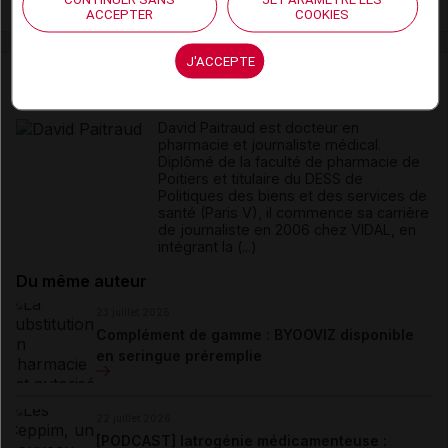
ACCEPTER
COOKIES
J'ACCEPTE
David
Paitraud
David Paitraud est docteur en
pharmacie et journaliste médical.
Diplômé de la faculté de pharmacie de
Poitiers et titulaire du DESS de
Politiques des biens et des services de
santé (Paris V), il commence sa carrière
de journaliste en 2006 chez VIDAL, en
intégrant la (...)
Du même auteur
23 juillet 2026
Complément de gamme : BYOOVIZ disponible
en seringue préremplie
22 juillet 2026
[PODCAST] Iatrogénie médicamenteuse :