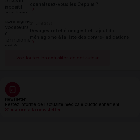
connaissez-vous les Ceppim ?
21 juillet 2026
Désogestrel et étonogestrel : ajout du
méningiome à la liste des contre-indications
Voir toutes les actualités de cet auteur
Newsletter
Restez informé de l’actualité médicale quotidiennement
S’inscrire à la newsletter