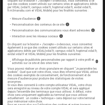
cliquant sur le bouton « J’accepte » ci-dessous, vous consentez à ce
éthique et déontologique
que des cookies soient utilisés sur certains sites et applications édités
par VIDAL (vidal.fr, campus.vidal.fr, hoptimal.vidal.fr, evidal.vidal.fr,
fr.m3manabu.com et VIDAL Mobile) pour les finalités suivantes :
Mesure d’audience
i
Personnalisation des contenus de ce site
i
Les commentaires sont momentanément
Personnalisation des communications vous étant adressées
i
désactivés
Interaction avec les réseaux sociaux
i
La publication de commentaires est
En cliquant sur le bouton « J’accepte » ci-dessous, vous consentez
momentanément indisponible.
également à ce que des cookies soient utilisés sur certains sites et
applications édités par VIDAL(vidal.fr, campus.vidal.fr, hoptimal.vidal.fr,
evidal.vidal.fr et VIDAL Mobile) pour les finalités suivantes :
Pour recevoir gratuitement toute l’actualité par mail
Affichage de publicités personnalisées par rapport à votre profil et
i
activités sur ce site et des sites tiers
Vous pouvez réaliser un choix granulaire en cliquant "Je paramètre les
Je m'abonne !
cookies". Quel que soit votre choix, vous êtes informé que VIDAL utilise
des cookies exemptés de consentement, de fonctionnement et de
mesure d'audience pour produire des statistiques de visites
anonymes.
Dans la même
rubrique
Si vous êtes connecté à votre compte utilisateur VIDAL, votre choix
sera enregistré au niveau de votre compte VIDAL et sera appliqué
depuis l’ensemble des terminaux que vous utilisez. A défaut, votre
choix sera uniquement applicable au terminal que vous utilisez
05 août 2026
actuellement : un cookie « technique » sera déposé sur votre terminal
Covid long : et si ce n’était pas une seule
pour mémoriser votre choix.
Pour en savoir plus sur l’utilisation des cookies et autres traceurs