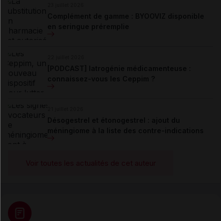
23 juillet 2026
Complément de gamme : BYOOVIZ disponible
en seringue préremplie
22 juillet 2026
[PODCAST] Iatrogénie médicamenteuse :
connaissez-vous les Ceppim ?
21 juillet 2026
Désogestrel et étonogestrel : ajout du
méningiome à la liste des contre-indications
Voir toutes les actualités de cet auteur