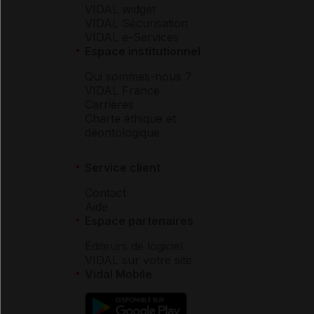
VIDAL widget
VIDAL Sécurisation
VIDAL e-Services
Espace institutionnel
Qui sommes-nous ?
VIDAL France
Carrières
Charte éthique et
déontologique
Service client
Contact
Aide
Espace partenaires
Éditeurs de logiciel
VIDAL sur votre site
Vidal Mobile