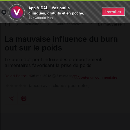
App VIDAL : Vos outils
Installer
×
cliniques, gratuits et en poche.
Sur Google Play
La mauvaise influ
Actualités
Santé et société
La mauvaise influence du burn
out sur le poids
Le burn out peut induire des comportements
alimentaires favorisant la prise de poids.
David Paitraud
06 mai 2012
2 minutes
Ajouter un commentaire
(aucun avis, cliquez pour noter)
Copier l'url