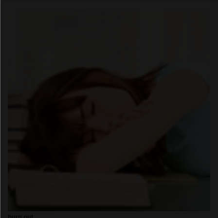
Email
burn out