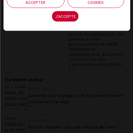
ACCEPTER
COOKIES
Depuis trente ans, Stéphane
J'ACCEPTE
Korsia-Meffre se consacre à
la diffusion de l’information
médicale de référence
auprès du grand public, des
patients et des
professionnels de santé.
Vétérinaire et
neurobiologiste, il a exercé
sa mission au sein
d’associations de patients
(...)
Du même auteur
16 juillet 2026
Conseils aux voyageurs et aux prescripteurs
concernant la rage
01 juillet 2026
Écrans solaires : plus de mal que de bien ?