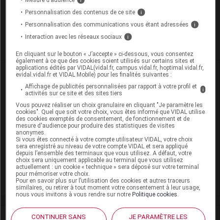
Personnalisation des contenus de ce site
i
Pour recevoir gratuitement toute l’actualité par mail
Personnalisation des communications vous étant adressées
i
Interaction avec les réseaux sociaux
i
Je m'abonne !
En cliquant sur le bouton « J’accepte » ci-dessous, vous consentez
également à ce que des cookies soient utilisés sur certains sites et
applications édités par VIDAL(vidal.fr, campus.vidal.fr, hoptimal.vidal.fr,
Dans la même
rubrique
evidal.vidal.fr et VIDAL Mobile) pour les finalités suivantes :
Affichage de publicités personnalisées par rapport à votre profil et
i
activités sur ce site et des sites tiers
06 août 2026
Vous pouvez réaliser un choix granulaire en cliquant "Je paramètre les
Disponibilités des médicaments en ville et à
cookies". Quel que soit votre choix, vous êtes informé que VIDAL utilise
l'hôpital (semaines 31 et 32)
des cookies exemptés de consentement, de fonctionnement et de
mesure d'audience pour produire des statistiques de visites
anonymes.
Si vous êtes connecté à votre compte utilisateur VIDAL, votre choix
sera enregistré au niveau de votre compte VIDAL et sera appliqué
06 août 2026
depuis l’ensemble des terminaux que vous utilisez. A défaut, votre
Hôpital : état de disponibilité de spécialités
choix sera uniquement applicable au terminal que vous utilisez
actuellement : un cookie « technique » sera déposé sur votre terminal
hospitalières (semaines 31 et 32)
pour mémoriser votre choix.
Pour en savoir plus sur l’utilisation des cookies et autres traceurs
similaires, ou retirer à tout moment votre consentement à leur usage,
nous vous invitons à vous rendre sur notre
Politique cookies
.
CONTINUER SANS
JE PARAMÈTRE LES
Stéphane
Korsia-Meffre