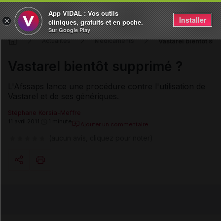
App VIDAL : Vos outils
Installer
×
cliniques, gratuits et en poche.
Sur Google Play
Vastarel bientôt su
Actualités
Médicaments
Vastarel bientôt supprimé ?
L'Afssaps lance une procédure contre l'utilisation de
Vastarel et de ses génériques.
Stéphane Korsia-Meffre
11 avril 2011
1 minute
Ajouter un commentaire
(aucun avis, cliquez pour noter)
Copier l'url
Email