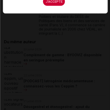
J'ACCEPTE
David Paitraud est docteur en
pharmacie et journaliste médical.
Diplômé de la faculté de pharmacie de
Poitiers et titulaire du DESS de
Politiques des biens et des services de
santé (Paris V), il commence sa carrière
de journaliste en 2006 chez VIDAL, en
intégrant la (...)
Du même auteur
23 juillet 2026
Complément de gamme : BYOOVIZ disponible
en seringue préremplie
22 juillet 2026
[PODCAST] Iatrogénie médicamenteuse :
connaissez-vous les Ceppim ?
21 juillet 2026
Désogestrel et étonogestrel : ajout du