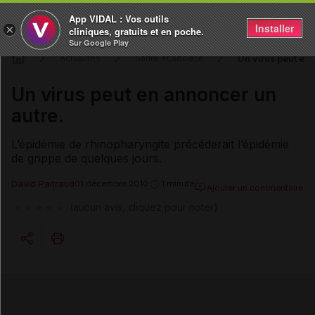
App VIDAL : Vos outils
Installer
×
cliniques, gratuits et en poche.
Sur Google Play
Un virus peut en 
Actualités
Santé et société
Un virus peut en annoncer un
autre.
L’épidémie de rhinopharyngite précéderait l’épidémie
de grippe de quelques jours.
David Paitraud
01 décembre 2010
1 minute
Ajouter un commentaire
(aucun avis, cliquez pour noter)
Copier l'url