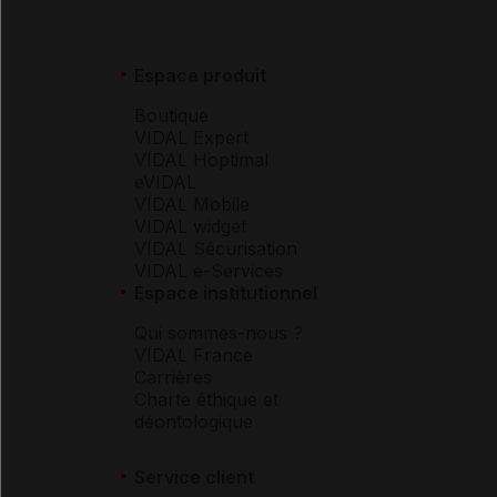
Espace produit
Boutique
VIDAL Expert
VIDAL Hoptimal
eVIDAL
VIDAL Mobile
VIDAL widget
VIDAL Sécurisation
VIDAL e-Services
Espace institutionnel
Qui sommes-nous ?
VIDAL France
Carrières
Charte éthique et
déontologique
Service client