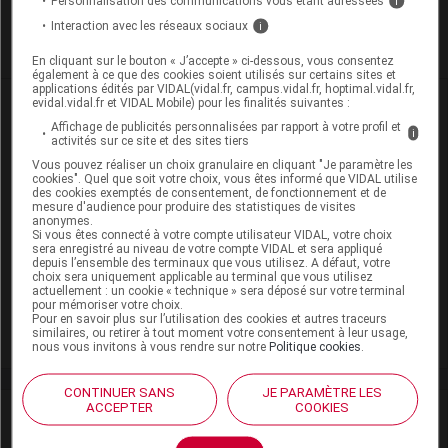
Personnalisation des communications vous étant adressées
i
Interaction avec les réseaux sociaux
i
Je m'abonne !
En cliquant sur le bouton « J’accepte » ci-dessous, vous consentez
également à ce que des cookies soient utilisés sur certains sites et
applications édités par VIDAL(vidal.fr, campus.vidal.fr, hoptimal.vidal.fr,
Dans la même
rubrique
evidal.vidal.fr et VIDAL Mobile) pour les finalités suivantes :
Affichage de publicités personnalisées par rapport à votre profil et
i
activités sur ce site et des sites tiers
05 août 2026
Vous pouvez réaliser un choix granulaire en cliquant "Je paramètre les
Covid long : et si ce n’était pas une seule
cookies". Quel que soit votre choix, vous êtes informé que VIDAL utilise
maladie, mais plusieurs ?
des cookies exemptés de consentement, de fonctionnement et de
mesure d'audience pour produire des statistiques de visites
anonymes.
Si vous êtes connecté à votre compte utilisateur VIDAL, votre choix
sera enregistré au niveau de votre compte VIDAL et sera appliqué
24 juillet 2026
depuis l’ensemble des terminaux que vous utilisez. A défaut, votre
choix sera uniquement applicable au terminal que vous utilisez
Remboursements de soins : le gouvernement engage de
actuellement : un cookie « technique » sera déposé sur votre terminal
nouveaux transferts vers les mutuelles, indique Stéphanie
pour mémoriser votre choix.
Pour en savoir plus sur l’utilisation des cookies et autres traceurs
Rist
similaires, ou retirer à tout moment votre consentement à leur usage,
nous vous invitons à vous rendre sur notre
Politique cookies
.
CONTINUER SANS
JE PARAMÈTRE LES
ACCEPTER
COOKIES
David
Paitraud