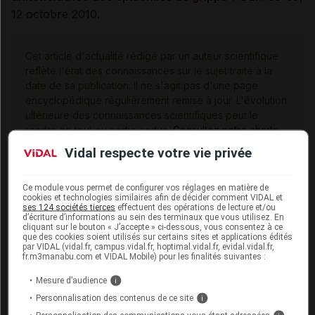
12 octobre 2010.
Cet article d'actualité rédigé par un auteur scientifique
reflète l'état des connaissances sur le sujet traité à la
date de sa publication. Il ne s'agit pas d'une page
encyclopédique régulièrement remise à jour. L'évolution
ultérieure des connaissances scientifiques peut le
rendre en tout ou partie caduc.
Consultez notre charte
éthique et déontologique
Vidal respecte votre vie privée
Ce module vous permet de configurer vos réglages en matière de
cookies et technologies similaires afin de décider comment VIDAL et
ses 124 sociétés tierces
effectuent des opérations de lecture et/ou
Les commentaires sont momentanément
d’écriture d’informations au sein des terminaux que vous utilisez. En
désactivés
cliquant sur le bouton « J’accepte » ci-dessous, vous consentez à ce
que des cookies soient utilisés sur certains sites et applications édités
par VIDAL (vidal.fr, campus.vidal.fr, hoptimal.vidal.fr, evidal.vidal.fr,
La publication de commentaires est
fr.m3manabu.com et VIDAL Mobile) pour les finalités suivantes :
momentanément indisponible.
Mesure d’audience
i
Personnalisation des contenus de ce site
i
Pour recevoir gratuitement toute l’actualité par mail