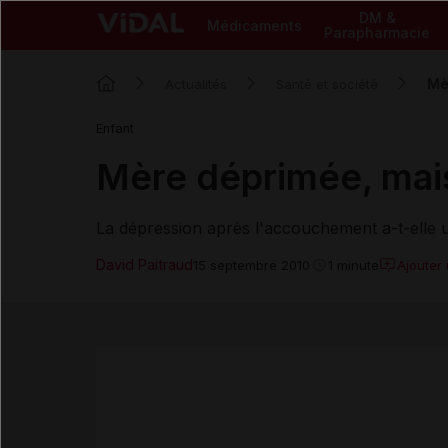
DM &
Médicaments
Parapharmacie
Mè
Actualités
Santé et société
Enfant
Mère déprimée, mais
La dépression après l'accouchement a-t-elle 
David Paitraud
Ajouter
15 septembre 2010
1 minute