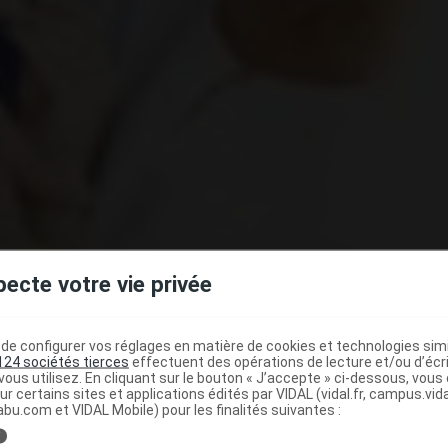
pecte votre vie privée
e configurer vos réglages en matière de cookies et technologies simil
124 sociétés tierces
effectuent des opérations de lecture et/ou d’écr
ous utilisez. En cliquant sur le bouton « J’accepte » ci-dessous, vou
ur certains sites et applications édités par VIDAL (vidal.fr, campus.vidal.
abu.com et VIDAL Mobile) pour les finalités suivantes :
i