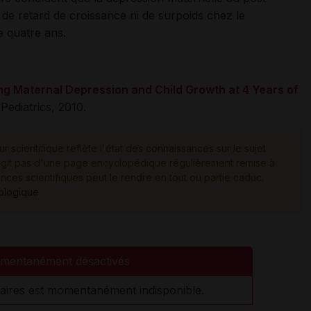
 de retard de croissance ni de surpoids chez le
e quatre ans.
ng Maternal Depression and Child Growth at 4 Years of
ediatrics, 2010.
ur scientifique reflète l'état des connaissances sur le sujet
e s'agit pas d'une page encyclopédique régulièrement remise à
ances scientifiques peut le rendre en tout ou partie caduc.
tologique
mentanément désactivés
aires est momentanément indisponible.