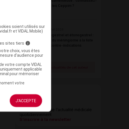
médicamenteuse : connaissez-
vous les Ceppim ?
okies soient utilisés sur
21 juillet 2026
vidal.fr et VIDAL Mobile)
Désogestrel et étonogestrel :
ajout du méningiome à la liste
es sites tiers
i
des contre-indications
votre choix, vous êtes
mesure d'audience pour
u de votre compte VIDAL
Voir toutes les actualités de cet auteur
a uniquement applicable
rminal pour mémoriser
t moment votre
J'ACCEPTE
Newsletter
Restez informé de l’actualité médicale
quotidiennement
S’inscrire à la newsletter