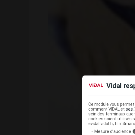
Vidal res
Ce module vous permet d
comment VIDAL et
ses 
sein des terminaux que v
cookies soient utilisés s
evidal.vidal.fr, fr.m3man
Mesure d’audience