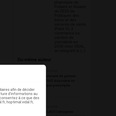
pharmacie de
Poitiers et titulaire
du DESS de
Politiques des
biens et des
services de santé
(Paris V), il
commence sa
carrière de
journaliste en
2006 chez VIDAL,
en intégrant la (...)
Du même auteur
23 juillet 2026
Complément de gamme :
BYOOVIZ disponible en
seringue préremplie
aires afin de décider
iture d’informations au
s consentez à ce que des
fr, hoptimal.vidal.fr,
22 juillet 2026
[PODCAST] Iatrogénie