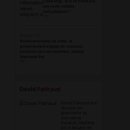
Covid long : et si ce n’était pas
une seule maladie,
mais plusieurs ?
24 juillet 2026
Remboursements de soins : le
gouvernement engage de nouveaux
transferts vers les mutuelles, indique
Stéphanie Rist
David
Paitraud
David Paitraud est
docteur en
pharmacie et
journaliste
médical. Diplômé
de la faculté de