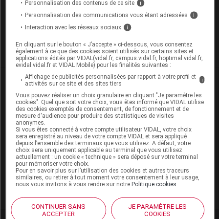
Personnalisation des contenus de ce site
i
Personnalisation des communications vous étant adressées
i
Pour recevoir gratuitement toute l’actualité par mail
Interaction avec les réseaux sociaux
i
En cliquant sur le bouton « J’accepte » ci-dessous, vous consentez
Je m'abonne !
également à ce que des cookies soient utilisés sur certains sites et
applications édités par VIDAL(vidal.fr, campus.vidal.fr, hoptimal.vidal.fr,
evidal.vidal.fr et VIDAL Mobile) pour les finalités suivantes :
Affichage de publicités personnalisées par rapport à votre profil et
Dans la même
rubrique
i
activités sur ce site et des sites tiers
Vous pouvez réaliser un choix granulaire en cliquant "Je paramètre les
cookies". Quel que soit votre choix, vous êtes informé que VIDAL utilise
05 août 2026
des cookies exemptés de consentement, de fonctionnement et de
Covid long : et si ce n’était pas une seule
mesure d'audience pour produire des statistiques de visites
anonymes.
maladie, mais plusieurs ?
Si vous êtes connecté à votre compte utilisateur VIDAL, votre choix
sera enregistré au niveau de votre compte VIDAL et sera appliqué
depuis l’ensemble des terminaux que vous utilisez. A défaut, votre
choix sera uniquement applicable au terminal que vous utilisez
24 juillet 2026
actuellement : un cookie « technique » sera déposé sur votre terminal
pour mémoriser votre choix.
Remboursements de soins : le gouvernement engage de
Pour en savoir plus sur l’utilisation des cookies et autres traceurs
nouveaux transferts vers les mutuelles, indique Stéphanie
similaires, ou retirer à tout moment votre consentement à leur usage,
nous vous invitons à vous rendre sur notre
Politique cookies
.
Rist
CONTINUER SANS
JE PARAMÈTRE LES
ACCEPTER
COOKIES