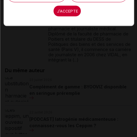
David
Paitraud
J'ACCEPTE
David Paitraud est docteur en
pharmacie et journaliste médical.
Diplômé de la faculté de pharmacie de
Poitiers et titulaire du DESS de
Politiques des biens et des services de
santé (Paris V), il commence sa carrière
de journaliste en 2006 chez VIDAL, en
intégrant la (...)
Du même auteur
23 juillet 2026
Complément de gamme : BYOOVIZ disponible
en seringue préremplie
22 juillet 2026
[PODCAST] Iatrogénie médicamenteuse :
connaissez-vous les Ceppim ?