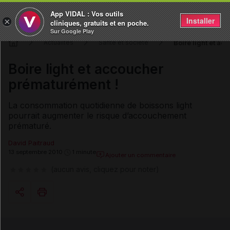
App VIDAL : Vos outils
Installer
×
cliniques, gratuits et en poche.
Sur Google Play
Boire light et a
Actualités
Santé et société
Boire light et accoucher
prématurément !
La consommation quotidienne de boissons light
pourrait augmenter le risque d’accouchement
prématuré.
David Paitraud
13 septembre 2010
1 minute
Ajouter un commentaire
(aucun avis, cliquez pour noter)
Copier l'url