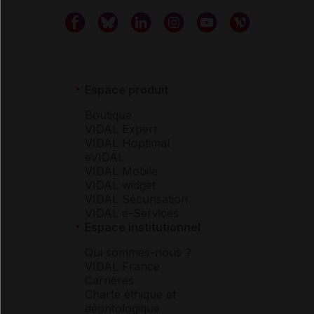
Espace produit
Boutique
VIDAL Expert
VIDAL Hoptimal
eVIDAL
VIDAL Mobile
VIDAL widget
VIDAL Sécurisation
VIDAL e-Services
Espace institutionnel
Qui sommes-nous ?
VIDAL France
Carrières
Charte éthique et
déontologique