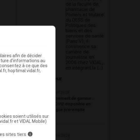
de la faculté de
pharmacie de
Poitiers et titulaire
du DESS de
Politiques des
biens et des
services de santé
(Paris V), il
commence sa
carrière de
aires afin de décider
journaliste en
iture d’informations au
2006 chez VIDAL,
s consentez à ce que des
en intégrant la (...)
fr, hoptimal.vidal.fr,
Du même auteur
23 juillet 2026
Complément de gamme :
BYOOVIZ disponible en
seringue préremplie
okies soient utilisés sur
vidal.fr et VIDAL Mobile)
es sites tiers
i
22 juillet 2026