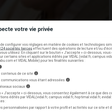
pecte votre vie privée
e configurer vos réglages en matière de cookies et technologies simil
124 sociétés tierces
effectuent des opérations de lecture et/ou d’écr
ous utilisez. En cliquant sur le bouton « J’accepte » ci-dessous, vou
ur certains sites et applications édités par VIDAL (vidal.fr, campus.vidal.
abu.com et VIDAL Mobile) pour les finalités suivantes :
i
 contenus de ce site
i
eurs lancinantes du côté droit ou gauche de la tête.
s communications vous étant adressées
i
cédée de troubles visuels (barre lumineuse, éclairs, voile
 réseaux sociaux
i
és sous le terme d’ « aura ».
on « J’accepte » ci-dessous, vous consentez également à ce que des co
tions édités par VIDAL(vidal.fr, campus.vidal.fr, hoptimal.vidal.fr, evidal.
 ayant duré près de 25 ans (19.000 hommes et femmes
tes :
ubliés. Les chercheurs ont étudié la relation entre
s personnalisées par rapport à votre profil et activités sur ce site et d
t le risque de maladie cardiovasculaire (
infarctus
,