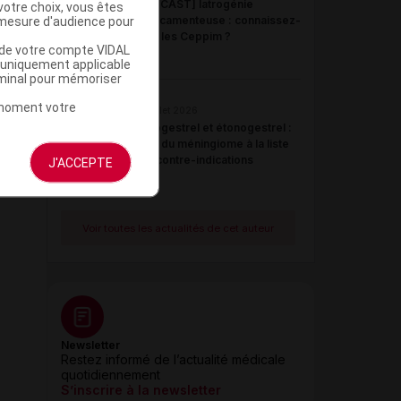
[PODCAST] Iatrogénie
votre choix, vous êtes
mesure d'audience pour
médicamenteuse : connaissez-
vous les Ceppim ?
u de votre compte VIDAL
a uniquement applicable
rminal pour mémoriser
t moment votre
21 juillet 2026
Désogestrel et étonogestrel :
ajout du méningiome à la liste
des contre-indications
J'ACCEPTE
Voir toutes les actualités de cet auteur
Newsletter
Restez informé de l’actualité médicale
quotidiennement
S’inscrire à la newsletter