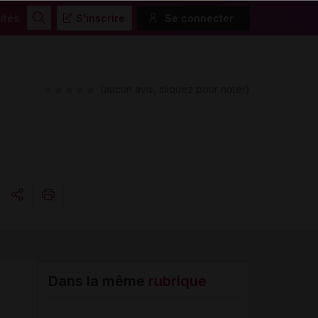
ités
S'inscrire
Se connecter
Rechercher
(aucun avis, cliquez pour noter)
Copier l'url
Email
Dans la même
rubrique