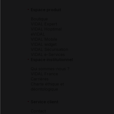
Espace produit
Boutique
VIDAL Expert
VIDAL Hoptimal
eVIDAL
VIDAL Mobile
VIDAL widget
VIDAL Sécurisation
VIDAL e-Services
Espace institutionnel
Qui sommes-nous ?
VIDAL France
Carrières
Charte éthique et
déontologique
Service client
Contact