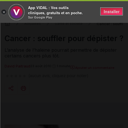
App VIDAL : Vos outils
Installer
×
cliniques, gratuits et en poche.
Sur Google Play
Cancer : souffler
Actualités
Santé et société
Cancer : souffler pour dépister ?
L’analyse de l’haleine pourrait permettre de dépister
certains cancers plus tôt.
David Paitraud
23 août 2010
1 minute
Ajouter un commentaire
(aucun avis, cliquez pour noter)
Copier l'url
Email