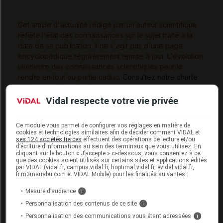
Cet article d'actualité rédigé par un auteur scientifique
reflète l'état des connaissances sur le sujet traité à la
date de sa publication. Il ne s'agit pas d'une page
encyclopédique régulièrement remise à jour. L'évolution
ultérieure des connaissances scientifiques peut le
rendre en tout ou partie caduc.
Consultez notre charte
éthique et déontologique
Vidal respecte votre vie privée
Ce module vous permet de configurer vos réglages en matière de
cookies et technologies similaires afin de décider comment VIDAL et
Les commentaires sont momentanément
ses 124 sociétés tierces
effectuent des opérations de lecture et/ou
désactivés
d’écriture d’informations au sein des terminaux que vous utilisez. En
cliquant sur le bouton « J’accepte » ci-dessous, vous consentez à ce
que des cookies soient utilisés sur certains sites et applications édités
La publication de commentaires est
par VIDAL (vidal.fr, campus.vidal.fr, hoptimal.vidal.fr, evidal.vidal.fr,
fr.m3manabu.com et VIDAL Mobile) pour les finalités suivantes :
momentanément indisponible.
Mesure d’audience
i
Personnalisation des contenus de ce site
i
Pour recevoir gratuitement toute l’actualité par mail
Personnalisation des communications vous étant adressées
i