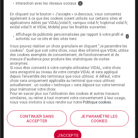
Je m'abonne !
Interaction avec les réseaux sociaux
i
En cliquant sur le bouton « J’accepte » ci-dessous, vous consentez
également à ce que des cookies soient utilisés sur certains sites et
Dans la même
rubrique
applications édités par VIDAL(vidal.fr, campus.vidal.fr, hoptimal.vidal.fr,
evidal.vidal.fr et VIDAL Mobile) pour les finalités suivantes :
Affichage de publicités personnalisées par rapport à votre profil et
i
05 août 2026
activités sur ce site et des sites tiers
Covid long : et si ce n’était pas une seule
Vous pouvez réaliser un choix granulaire en cliquant "Je paramètre les
maladie, mais plusieurs ?
cookies". Quel que soit votre choix, vous êtes informé que VIDAL utilise
des cookies exemptés de consentement, de fonctionnement et de
mesure d'audience pour produire des statistiques de visites
anonymes.
Si vous êtes connecté à votre compte utilisateur VIDAL, votre choix
24 juillet 2026
sera enregistré au niveau de votre compte VIDAL et sera appliqué
Remboursements de soins : le gouvernement engage de
depuis l’ensemble des terminaux que vous utilisez. A défaut, votre
choix sera uniquement applicable au terminal que vous utilisez
nouveaux transferts vers les mutuelles, indique Stéphanie
actuellement : un cookie « technique » sera déposé sur votre terminal
Rist
pour mémoriser votre choix.
Pour en savoir plus sur l’utilisation des cookies et autres traceurs
similaires, ou retirer à tout moment votre consentement à leur usage,
nous vous invitons à vous rendre sur notre
Politique cookies
.
CONTINUER SANS
JE PARAMÈTRE LES
David
Paitraud
ACCEPTER
COOKIES
David Paitraud est docteur en
J'ACCEPTE