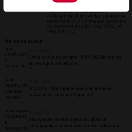
pharmacie et journaliste médical.
Diplômé de la faculté de pharmacie de
Poitiers et titulaire du DESS de
Politiques des biens et des services de
santé (Paris V), il commence sa carrière
de journaliste en 2006 chez VIDAL, en
intégrant la (...)
Du même auteur
23 juillet 2026
Complément de gamme : BYOOVIZ disponible
en seringue préremplie
22 juillet 2026
[PODCAST] Iatrogénie médicamenteuse :
connaissez-vous les Ceppim ?
21 juillet 2026
Désogestrel et étonogestrel : ajout du
méningiome à la liste des contre-indications