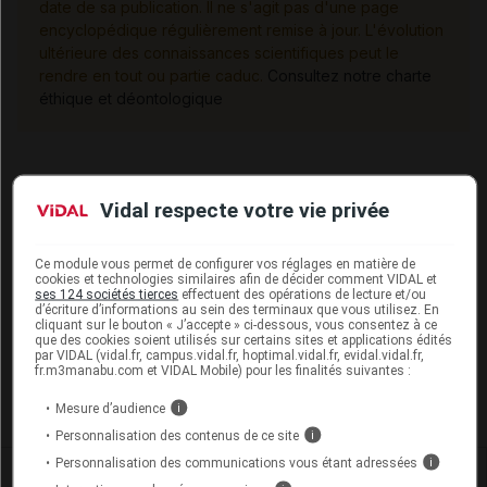
date de sa publication. Il ne s'agit pas d'une page
encyclopédique régulièrement remise à jour. L'évolution
ultérieure des connaissances scientifiques peut le
rendre en tout ou partie caduc.
Consultez notre charte
éthique et déontologique
Les commentaires sont momentanément
Vidal respecte votre vie privée
désactivés
Ce module vous permet de configurer vos réglages en matière de
La publication de commentaires est
cookies et technologies similaires afin de décider comment VIDAL et
momentanément indisponible.
ses 124 sociétés tierces
effectuent des opérations de lecture et/ou
d’écriture d’informations au sein des terminaux que vous utilisez. En
cliquant sur le bouton « J’accepte » ci-dessous, vous consentez à ce
que des cookies soient utilisés sur certains sites et applications édités
par VIDAL (vidal.fr, campus.vidal.fr, hoptimal.vidal.fr, evidal.vidal.fr,
Pour recevoir gratuitement toute l’actualité par mail
fr.m3manabu.com et VIDAL Mobile) pour les finalités suivantes :
Je m'abonne !
Mesure d’audience
i
Personnalisation des contenus de ce site
i
Personnalisation des communications vous étant adressées
i
Dans la même
rubrique