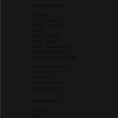
Espace produit
Boutique
VIDAL Expert
VIDAL Hoptimal
eVIDAL
VIDAL Mobile
VIDAL widget
VIDAL Sécurisation
VIDAL e-Services
Espace institutionnel
Qui sommes-nous ?
VIDAL France
Carrières
Charte éthique et
déontologique
Service client
Contact
Aide