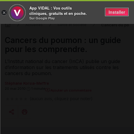
App VIDAL : Vos outils
Installer
×
cliniques, gratuits et en poche.
Sur Google Play
Cancers du poumo
Actualités
Santé et société
Cancers du poumon : un guide
pour les comprendre.
L’Institut national du cancer (InCA) publie un guide
d’information sur les traitements utilisés contre les
cancers du poumon.
Stéphane Korsia-Meffre
20 mai 2010
1 minute
Ajouter un commentaire
(aucun avis, cliquez pour noter)
Copier l'url