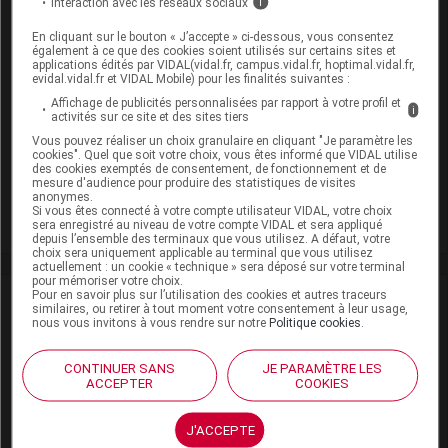
Interaction avec les réseaux sociaux
i
05 août 2026
En cliquant sur le bouton « J’accepte » ci-dessous, vous consentez
également à ce que des cookies soient utilisés sur certains sites et
Covid long : et si ce n’était pas une seule
applications édités par VIDAL(vidal.fr, campus.vidal.fr, hoptimal.vidal.fr,
maladie, mais plusieurs ?
evidal.vidal.fr et VIDAL Mobile) pour les finalités suivantes :
Affichage de publicités personnalisées par rapport à votre profil et
i
activités sur ce site et des sites tiers
Vous pouvez réaliser un choix granulaire en cliquant "Je paramètre les
24 juillet 2026
cookies". Quel que soit votre choix, vous êtes informé que VIDAL utilise
Remboursements de soins : le gouvernement engage de
des cookies exemptés de consentement, de fonctionnement et de
mesure d'audience pour produire des statistiques de visites
nouveaux transferts vers les mutuelles, indique Stéphanie
anonymes.
Rist
Si vous êtes connecté à votre compte utilisateur VIDAL, votre choix
sera enregistré au niveau de votre compte VIDAL et sera appliqué
depuis l’ensemble des terminaux que vous utilisez. A défaut, votre
choix sera uniquement applicable au terminal que vous utilisez
actuellement : un cookie « technique » sera déposé sur votre terminal
pour mémoriser votre choix.
Pour en savoir plus sur l’utilisation des cookies et autres traceurs
Stéphane
Korsia-Meffre
similaires, ou retirer à tout moment votre consentement à leur usage,
nous vous invitons à vous rendre sur notre
Politique cookies
.
Depuis trente ans, Stéphane
Korsia-Meffre se consacre à
CONTINUER SANS
JE PARAMÈTRE LES
la diffusion de l’information
ACCEPTER
COOKIES
médicale de référence
auprès du grand public, des
J'ACCEPTE
patients et des