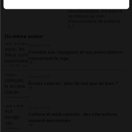
professionnels de santé.
Vétérinaire et
neurobiologiste, il a exercé
sa mission au sein
d’associations de patients
(...)
Du même auteur
16 juillet 2026
Conseils aux voyageurs et aux prescripteurs
concernant la rage
01 juillet 2026
Écrans solaires : plus de mal que de bien ?
25 mars 2026
Caféine et médicaments : des interactions
souvent méconnues