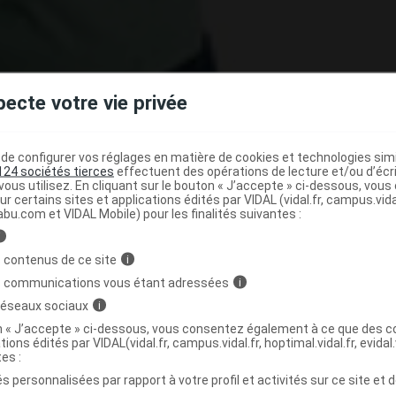
pecte votre vie privée
e configurer vos réglages en matière de cookies et technologies simil
124 sociétés tierces
effectuent des opérations de lecture et/ou d’écr
ous utilisez. En cliquant sur le bouton « J’accepte » ci-dessous, vou
ur certains sites et applications édités par VIDAL (vidal.fr, campus.vidal.
abu.com et VIDAL Mobile) pour les finalités suivantes :
i
 contenus de ce site
i
 l'Agence française de sécurité sanitaire des produits de
s communications vous étant adressées
i
oint d'information sur
ALLI
(orlistat), le traitement de
 réseaux sociaux
i
 Selon une étude réalisée à la demande de l'Afssaps
on « J’accepte » ci-dessous, vous consentez également à ce que des co
semble que ce médicament soit globalement utilisé selon
tions édités par VIDAL(vidal.fr, campus.vidal.fr, hoptimal.vidal.fr, evidal.
 santé. Néanmoins, 17% des ventes en officine ne
tes :
 malgré la présence de contre-indications.
s personnalisées par rapport à votre profil et activités sur ce site et d