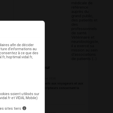
médicale de
référence
auprès du
grand public,
des patients et
des
professionnels
de santé.
Vétérinaire et
neurobiologiste,
aires afin de décider
il a exercé sa
iture d’informations au
mission au sein
s consentez à ce que des
d’associations
fr, hoptimal.vidal.fr,
de patients (...)
Du même auteur
16 juillet 2026
Conseils aux voyageurs et aux
prescripteurs concernant la
rage
okies soient utilisés sur
vidal.fr et VIDAL Mobile)
es sites tiers
i