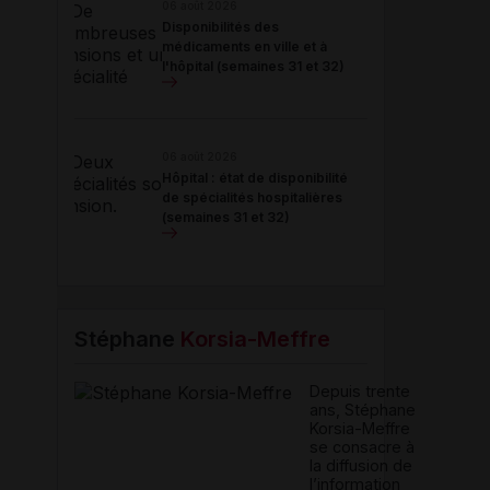
06 août 2026
Disponibilités des
médicaments en ville et à
l'hôpital (semaines 31 et 32)
06 août 2026
Hôpital : état de disponibilité
de spécialités hospitalières
(semaines 31 et 32)
Stéphane
Korsia-Meffre
Depuis trente
ans, Stéphane
Korsia-Meffre
se consacre à
la diffusion de
l’information