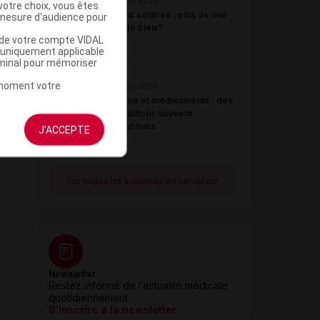
01 juillet 2026
votre choix, vous êtes
Écrans solaires : plus de mal
mesure d'audience pour
que de bien ?
u de votre compte VIDAL
a uniquement applicable
rminal pour mémoriser
t moment votre
25 mars 2026
Caféine et médicaments : des
interactions souvent
méconnues
J'ACCEPTE
Voir toutes les actualités de cet auteur
Newsletter
Restez informé de l’actualité médicale
quotidiennement
S’inscrire à la newsletter