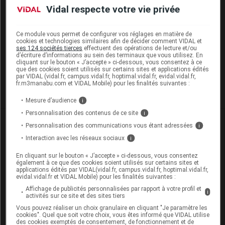
désactivés
Vidal respecte votre vie privée
La publication de commentaires est
Ce module vous permet de configurer vos réglages en matière de
momentanément indisponible.
cookies et technologies similaires afin de décider comment VIDAL et
ses 124 sociétés tierces
effectuent des opérations de lecture et/ou
d’écriture d’informations au sein des terminaux que vous utilisez. En
cliquant sur le bouton « J’accepte » ci-dessous, vous consentez à ce
Pour recevoir gratuitement toute l’actualité par mail
que des cookies soient utilisés sur certains sites et applications édités
par VIDAL (vidal.fr, campus.vidal.fr, hoptimal.vidal.fr, evidal.vidal.fr,
fr.m3manabu.com et VIDAL Mobile) pour les finalités suivantes :
Je m'abonne !
Mesure d’audience
i
Personnalisation des contenus de ce site
i
Dans la même
rubrique
Personnalisation des communications vous étant adressées
i
Interaction avec les réseaux sociaux
i
05 août 2026
Covid long : et si ce n’était pas une seule
En cliquant sur le bouton « J’accepte » ci-dessous, vous consentez
également à ce que des cookies soient utilisés sur certains sites et
maladie, mais plusieurs ?
applications édités par VIDAL(vidal.fr, campus.vidal.fr, hoptimal.vidal.fr,
evidal.vidal.fr et VIDAL Mobile) pour les finalités suivantes :
Affichage de publicités personnalisées par rapport à votre profil et
i
activités sur ce site et des sites tiers
24 juillet 2026
Vous pouvez réaliser un choix granulaire en cliquant "Je paramètre les
Remboursements de soins : le gouvernement engage de
cookies". Quel que soit votre choix, vous êtes informé que VIDAL utilise
nouveaux transferts vers les mutuelles, indique Stéphanie
des cookies exemptés de consentement, de fonctionnement et de