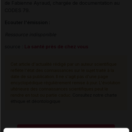
de Fabienne Ayraud, chargée de documentation au
CODES 79.
Ecouter l'émission :
Ressource indisponible
source :
La santé près de chez vous
Cet article d'actualité rédigé par un auteur scientifique
reflète l'état des connaissances sur le sujet traité à la
date de sa publication. Il ne s'agit pas d'une page
encyclopédique régulièrement remise à jour. L'évolution
ultérieure des connaissances scientifiques peut le
rendre en tout ou partie caduc.
Consultez notre charte
éthique et déontologique
Les commentaires sont momentanément