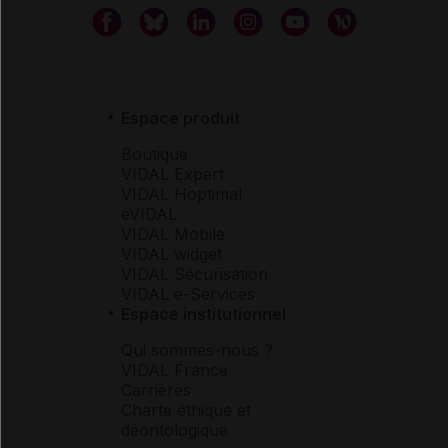
Espace produit
Boutique
VIDAL Expert
VIDAL Hoptimal
eVIDAL
VIDAL Mobile
VIDAL widget
VIDAL Sécurisation
VIDAL e-Services
Espace institutionnel
Qui sommes-nous ?
VIDAL France
Carrières
Charte éthique et
déontologique