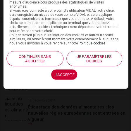
mesure d'audience pour produire des statistiques de visites
Rist
anonymes.
Si vous êtes connecté à votre compte utilisateur VIDAL, votre choix
sera enregistré au niveau de votre compte VIDAL et sera appliqué
depuis l’ensemble des terminaux que vous utilisez. A défaut, votre
choix sera uniquement applicable au terminal que vous utilisez
actuellement : un cookie « technique » sera déposé sur votre terminal
Stéphane
Courbois
pour mémoriser votre choix.
Pour en savoir plus sur l’utilisation des cookies et autres traceurs
similaires, ou retirer à tout moment votre consentement à leur usage,
nous vous invitons à vous rendre sur notre
Politique cookies
.
Responsable du site
eurekasante.fr (...)
CONTINUER SANS
JE PARAMÈTRE LES
Du même auteur
ACCEPTER
COOKIES
05 janvier 2015
J'ACCEPTE
GrippeNet.fr : le projet de surveillance et de
recherche sur la grippe recrute
18 décembre 2014
Étiquetage des denrées alimentaires : les
nouvelles règles européennes sont entrées en
vigueur