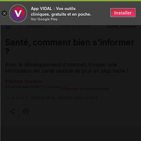
App VIDAL : Vos outils
Installer
×
cliniques, gratuits et en poche.
Sur Google Play
Santé, comment b
Actualités
Santé et société
Santé, comment bien s'informer
?
Avec le développement d'internet, trouver une
information en santé semble de plus en plus facile !
Stéphane Courbois
03 novembre 2009
1 minute
Ajouter un commentaire
(aucun avis, cliquez pour noter)
Copier l'url