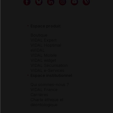
Espace produit
Boutique
VIDAL Expert
VIDAL Hoptimal
eVIDAL
VIDAL Mobile
VIDAL widget
VIDAL Sécurisation
VIDAL e-Services
Espace institutionnel
Qui sommes-nous ?
VIDAL France
Carrières
Charte éthique et
déontologique