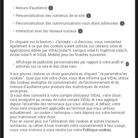
du suivi : 35 % à 5 ans, 49 % à 10 ans et 56 % à 15
ans.
Mesure d’audience
i
Personnalisation des contenus de ce site
i
Pour les patients présentant un risque dit "
très
Personnalisation des communications vous étant adressées
i
faible"
, le pourcentage de patients atteignant un
Interaction avec les réseaux sociaux
i
grade de reclassification qui les aurait empêché de
En cliquant sur le bouton « J’accepte » ci-dessous, vous consentez
également à ce que des cookies soient utilisés sur certains sites et
participer à l'étude était de 13, 21 et 22 % après,
applications édités par VIDAL(vidal.fr, campus.vidal.fr, hoptimal.vidal.fr,
respectivement, 5, 10 et 15 ans de suivi. Pour ceux
evidal.vidal.fr et VIDAL Mobile) pour les finalités suivantes :
avec un risque dit "
faible"
, ces pourcentages étaient
Affichage de publicités personnalisées par rapport à votre profil et
i
activités sur ce site et des sites tiers
respectivement de 19, 28 et 31 %.
Vous pouvez réaliser un choix granulaire en cliquant "Je paramètre les
cookies". Quel que soit votre choix, vous êtes informé que VIDAL utilise
des cookies exemptés de consentement, de fonctionnement et de
Des facteurs de risque de progression
ont pu être
mesure d'audience pour produire des statistiques de visites
anonymes.
identifiés : le score de Gleason au début de l'étude,
Si vous êtes connecté à votre compte utilisateur VIDAL, votre choix
sera enregistré au niveau de votre compte VIDAL et sera appliqué
l'âge, l'augmentation de la densité du PSA et le
depuis l’ensemble des terminaux que vous utilisez. A défaut, votre
nombre de biopsies positives.
choix sera uniquement applicable au terminal que vous utilisez
actuellement : un cookie « technique » sera déposé sur votre terminal
pour mémoriser votre choix.
Pour en savoir plus sur l’utilisation des cookies et autres traceurs
En conclusion : préférer la surveillance active à
similaires, ou retirer à tout moment votre consentement à leur usage,
nous vous invitons à vous rendre sur notre
Politique cookies
.
l'intervention pour les cancers de la prostate à risque