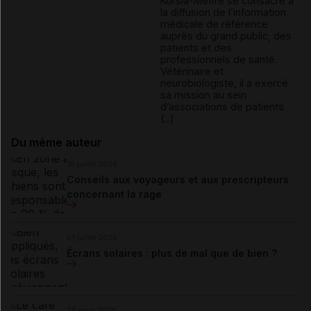
Korsia-Meffre se consacre à
la diffusion de l’information
médicale de référence
auprès du grand public, des
patients et des
professionnels de santé.
Vétérinaire et
neurobiologiste, il a exercé
sa mission au sein
d’associations de patients
(...)
Du même auteur
16 juillet 2026
Conseils aux voyageurs et aux prescripteurs
concernant la rage
01 juillet 2026
Écrans solaires : plus de mal que de bien ?
25 mars 2026