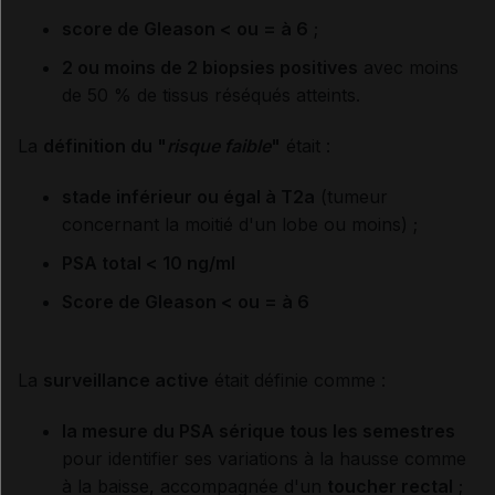
score de Gleason < ou = à 6
;
2 ou moins de 2 biopsies positives
avec moins
de 50 % de tissus réséqués atteints.
La
définition du "
risque faible
"
était :
stade inférieur ou égal à T2a
(tumeur
concernant la moitié d'un lobe ou moins) ;
PSA total < 10 ng/ml
Score de Gleason < ou = à 6
La
surveillance active
était définie comme :
la mesure du PSA sérique tous les semestres
pour identifier ses variations à la hausse comme
à la baisse, accompagnée d'un
toucher rectal
;