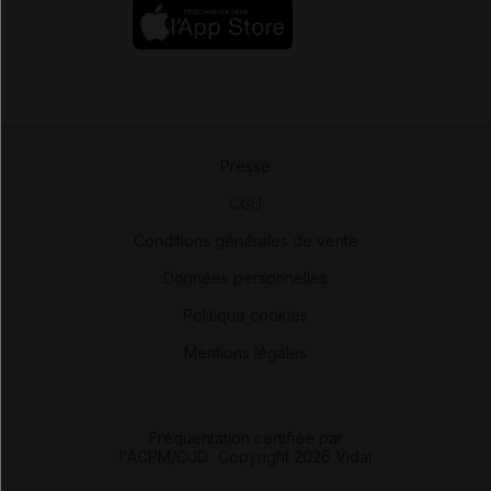
Presse
-
CGU
-
Conditions générales de vente
-
Données personnelles
-
Politique cookies
-
Mentions légales
Fréquentation certifiée par
l'ACPM/OJD
|
Copyright 2026 Vidal