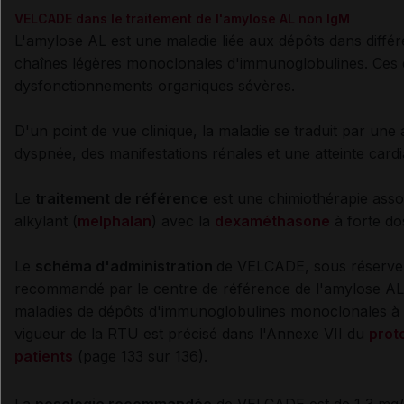
VELCADE dans le traitement de l'amylose AL non IgM
L'amylose AL est une maladie liée aux dépôts dans diffé
chaînes légères monoclonales d'immunoglobulines. Ces 
dysfonctionnements organiques sévères.
D'un point de vue clinique, la maladie se traduit par une
dyspnée, des manifestations rénales et une atteinte card
Le
traitement de référence
est une chimiothérapie asso
alkylant (
melphalan
) avec la
dexaméthasone
à forte do
Le
schéma d'administration
de VELCADE, sous réserve 
recommandé par le centre de référence de l'amylose AL 
maladies de dépôts d'immunoglobulines monoclonales à l
vigueur de la RTU est précisé dans l'Annexe VII du
prot
patients
(page 133 sur 136).