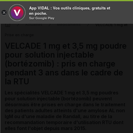
App VIDAL : Vos outils cliniques, gratuits et
×
en poche.
Sur Google Play
VELCADE 1 mg et 3,5
Actualités
Médicaments
Prise en charge
VELCADE 1 mg et 3,5 mg poudre
pour solution injectable
(bortézomib) : pris en charge
pendant 3 ans dans le cadre de
la RTU
Les spécialités VELCADE 1 mg et 3,5 mg poudres
pour solution injectable (bortézomib) peuvent
désormais être prises en charge
dans le traitement
des patients adultes atteints d'une amylose AL non
IgM ou d'une maladie de Randall,
au titre de la
recommandation temporaire d'utilisation RTU dont
elles font l'objet depuis mars 2015.