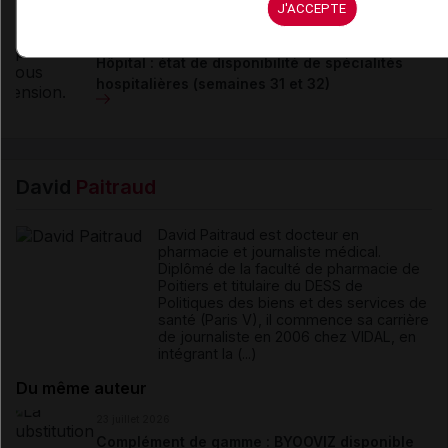
J'ACCEPTE
06 août 2026
Hôpital : état de disponibilité de spécialités
hospitalières (semaines 31 et 32)
David
Paitraud
David Paitraud est docteur en
pharmacie et journaliste médical.
Diplômé de la faculté de pharmacie de
Poitiers et titulaire du DESS de
Politiques des biens et des services de
santé (Paris V), il commence sa carrière
de journaliste en 2006 chez VIDAL, en
intégrant la (...)
Du même auteur
23 juillet 2026
Complément de gamme : BYOOVIZ disponible