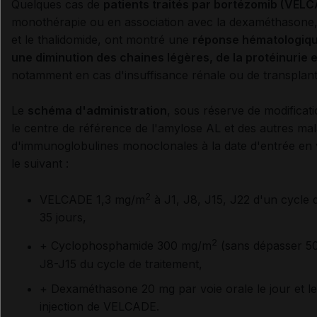
Quelques cas de
patients traités par bortézomib (VEL
monothérapie ou en association avec la dexaméthasone
et le thalidomide, ont montré une
réponse hématologiqu
une diminution des chaines légères, de la protéinurie e
notamment en cas d'insuffisance rénale ou de transplant
Le
schéma d'administration
, sous réserve de modifica
le centre de référence de l'amylose AL et des autres ma
d'immunoglobulines monoclonales à la date d'entrée en 
le suivant :
2
VELCADE
1,3 mg/m
à J1, J8, J15, J22 d'un cycle 
35 jours,
2
+ Cyclophosphamide 300 mg/m
(sans dépasser 5
J8-J15 du cycle de traitement,
+ Dexaméthasone 20 mg par voie orale le jour et l
injection de
VELCADE
.