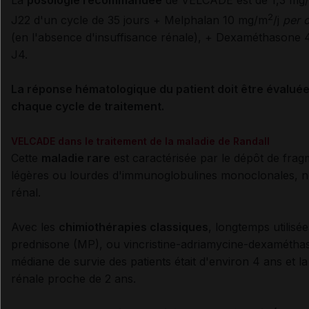
La
posologie recommandée
de VELCADE
est de 1,3 mg
2
J22 d'un c
ycle de 35 jours
+ Melphalan 10 mg/m
/j
per 
(en l'absence d'insuffisance rénale), + Dexaméthasone 
J4.
La réponse hématologique du patient doit être évaluée
chaque cycle de traitement.
VELCADE dans le traitement de la maladie de Randall
Cette
maladie rare
est caractérisée par le dépôt de fra
légères ou lourdes d'immunoglobulines monoclonales, 
rénal.
Avec les
chimiothérapies classiques
, longtemps utilisé
prednisone (MP), ou vincristine-adriamycine-dexamétha
médiane de survie des patients était d'environ 4 ans et l
rénale proche de 2 ans.