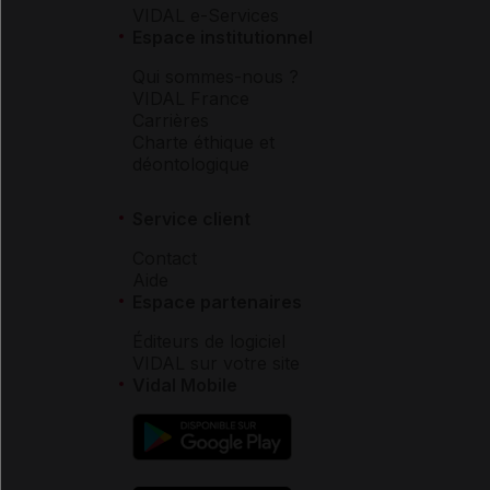
VIDAL e-Services
Espace institutionnel
Qui sommes-nous ?
VIDAL France
Carrières
Charte éthique et
déontologique
Service client
Contact
Aide
Espace partenaires
Éditeurs de logiciel
VIDAL sur votre site
Vidal Mobile