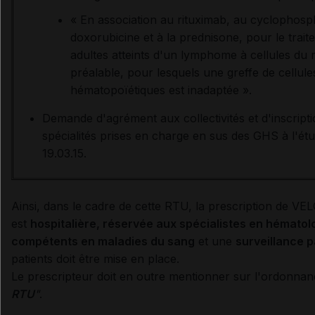
« En association au rituximab, au cyclophosp
doxorubicine et à la prednisone, pour le trait
adultes atteints d'un lymphome à cellules du 
préalable, pour lesquels une greffe de cellul
hématopoïétiques est inadaptée ».
Demande d'agrément aux collectivités et d'inscriptio
spécialités prises en charge en sus des GHS à l'étu
19.03.15.
Ainsi, dans le cadre de cette RTU, la prescription de V
est
hospitalière, réservée aux spécialistes en hémato
compétents en maladies du sang
et une
surveillance p
patients doit être mise en place.
Le prescripteur doit en outre mentionner sur l'ordonna
RTU
"
.