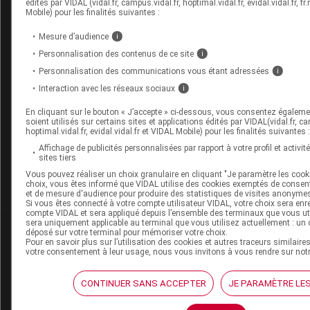
édités par VIDAL (vidal.fr, campus.vidal.fr, hoptimal.vidal.fr, evidal.vidal.fr
Mobile) pour les finalités suivantes :
JO (Journal officiel)
Mesure d’audience
i
Personnalisation des contenus de ce site
i
Personnalisation des communications vous étant adressées
i
Les commentaires sont momentanément désact
Interaction avec les réseaux sociaux
i
La publication de commentaires est momentan
En cliquant sur le bouton « J’accepte » ci-dessous, vous consentez égaleme
indisponible.
soient utilisés sur certains sites et applications édités par VIDAL(vidal.fr, ca
hoptimal.vidal.fr, evidal.vidal.fr et VIDAL Mobile) pour les finalités suivantes :
Affichage de publicités personnalisées par rapport à votre profil et activité
Pour recevoir gratuitement toute l’actualit
sites tiers
Vous pouvez réaliser un choix granulaire en cliquant "Je paramètre les cooki
choix, vous êtes informé que VIDAL utilise des cookies exemptés de conse
Je m'abonne !
et de mesure d'audience pour produire des statistiques de visites anonyme
Si vous êtes connecté à votre compte utilisateur VIDAL, votre choix sera enr
compte VIDAL et sera appliqué depuis l’ensemble des terminaux que vous util
sera uniquement applicable au terminal que vous utilisez actuellement : un 
Dans la même
rubrique
déposé sur votre terminal pour mémoriser votre choix.
Pour en savoir plus sur l’utilisation des cookies et autres traceurs similaire
votre consentement à leur usage, nous vous invitons à vous rendre sur not
06 août 2026
Disponibilités des médicaments en ville et à
CONTINUER SANS ACCEPTER
JE PARAMÈTRE LES
l'hôpital (semaines 31 et 32)