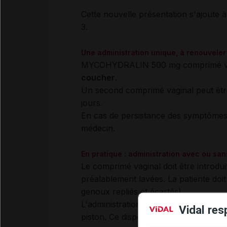
Cette nouvelle présentation s'ajoute 
3.
Une administration unique, à renouveler
MYCOHYDRALIN 500 mg comprimé vagi
coucher
.
Un second comprimé vaginal peut être
jours.
En cas de persistance des symptômes au
médecin.
En pratique : administration avec ou san
Le comprimé vaginal doit être introdu
préalablement lavées. La patiente doit
genoux repliés et écartés).
L'administration du comprimé vaginal p
Vidal res
piston. Ce dispositif est fourni avec l