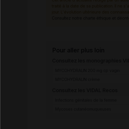
traité à la date de sa publication. Il n
jour. L'évolution ultérieure des connaiss
Consultez notre charte éthique et déon
Pour aller plus loin
Consultez les monographies V
MYCOHYDRALIN 200 mg cp vagin
MYCOHYDRALIN crème
Consultez les VIDAL Recos
Infections génitales de la femme
Mycoses cutanéomuqueuses