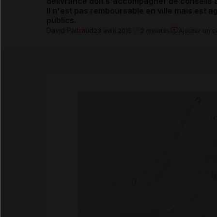
délivrance doit s'accompagner de conseils 
Il n'est pas remboursable en ville mais est 
publics
.
David Paitraud
Ajouter un 
23 avril 2015
2 minutes