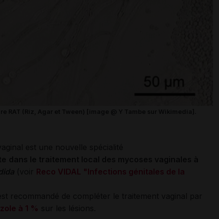
ure RAT (Riz, Agar et Tween) [image @ Y Tambe sur Wikimedia].
al est une nouvelle spécialité
te
dans le traitement local des mycoses vaginales
à
dida
(voir
Reco VIDAL "Infections génitales de la
l est recommandé de compléter le traitement vaginal par
zole à 1 %
sur les lésions.