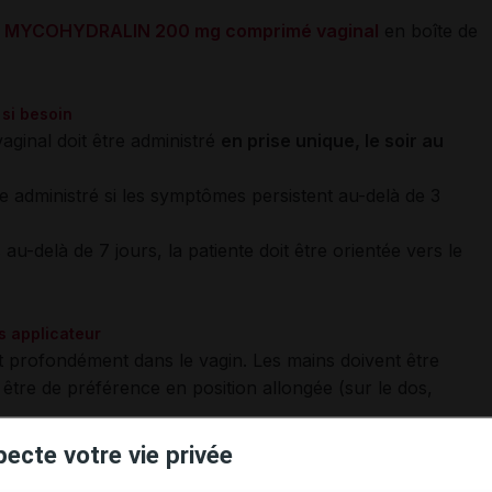
à
MYCOHYDRALIN 200 mg comprimé vaginal
en boîte de
 si besoin
nal doit être administré
en prise unique, le soir au
 administré si les symptômes persistent au-delà de 3
-delà de 7 jours, la patiente doit être orientée vers le
s applicateur
it profondément dans le vagin. Les mains doivent être
 être de préférence en position allongée (sur le dos,
eut être réalisée à l'aide d'un applicateur muni d'un
pecte votre vie privée
e comprimé vaginal.