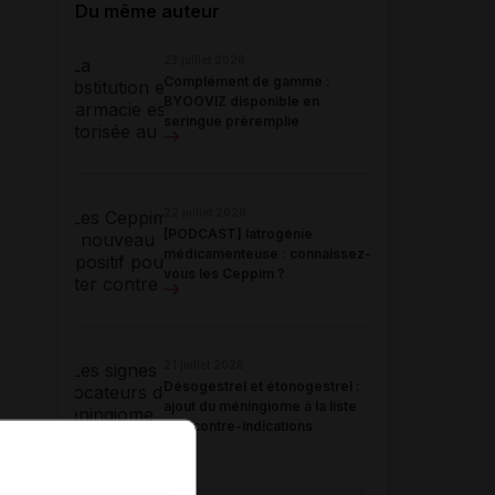
Du même auteur
23 juillet 2026
Complément de gamme :
BYOOVIZ disponible en
seringue préremplie
22 juillet 2026
[PODCAST] Iatrogénie
médicamenteuse : connaissez-
vous les Ceppim ?
21 juillet 2026
Désogestrel et étonogestrel :
ajout du méningiome à la liste
des contre-indications