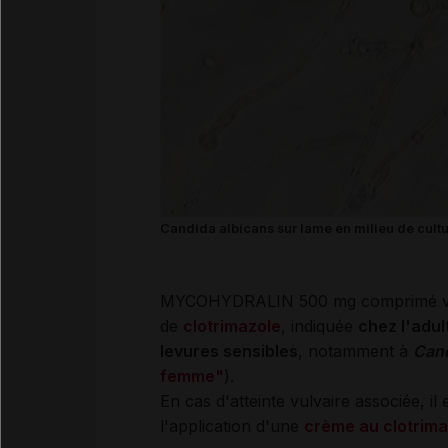
Candida albicans sur lame en milieu de cult
MYCOHYDRALIN 500 mg comprimé vagin
de
clotrimazole
, indiquée
chez l'adul
levures sensibles
, notamment à
Can
femme"
).
En cas d'atteinte vulvaire associée, i
l'application d'une
crème au clotrima