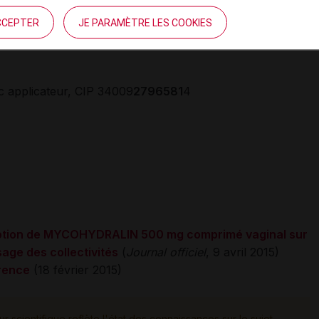
mentation du niveau plasmatique de ces
CCEPTER
JE PARAMÈTRE LES COOKIES
c applicateur, CIP 34009
2796581
4
cription de MYCOHYDRALIN 500 mg comprimé vaginal sur
sage des collectivités
(
Journal officiel
, 9 avril 2015)
arence
(18 février 2015)
ur scientifique reflète l'état des connaissances sur le sujet