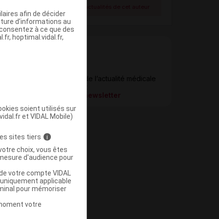
Voir toutes les actualités de cet auteur
aires afin de décider
iture d’informations au
s consentez à ce que des
fr, hoptimal.vidal.fr,
Newsletter
Restez informé de l’actualité médicale
quotidiennement
S’inscrire à la newsletter
okies soient utilisés sur
vidal.fr et VIDAL Mobile)
es sites tiers
i
votre choix, vous êtes
mesure d'audience pour
u de votre compte VIDAL
a uniquement applicable
rminal pour mémoriser
t moment votre