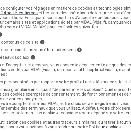
e configurer vos réglages en matière de cookies et technologies simil
124 sociétés tierces
effectuent des opérations de lecture et/ou d’écr
isée par un pH acide. En cas de mycose, il est déconseillé
ous utilisez. En cliquant sur le bouton « J’accepte » ci-dessous, vou
ur certains sites et applications édités par VIDAL (vidal.fr, campus.vidal.
abu.com et VIDAL Mobile) pour les finalités suivantes :
itées.
i
 contenus de ce site
i
YDRALIN et de tampons internes ou de spermicides est à
s communications vous étant adressées
i
on de ces derniers. De même, l'utilisation de préservatifs
 réseaux sociaux
i
 raison du risque de rupture.
on « J’accepte » ci-dessous, vous consentez également à ce que des co
tions édités par VIDAL(vidal.fr, campus.vidal.fr, hoptimal.vidal.fr, evidal.
commandés en cas de mycose vulvo-vaginale, afin de
tes :
aire.
s personnalisées par rapport à votre profil et activités sur ce site et d
traitement du partenaire sexuel pourrait être envisagé.
choix granulaire en cliquant "Je paramètre les cookies". Quel que soit 
ise des cookies exemptés de consentement, de fonctionnement et de 
es de visites anonymes.
 votre compte utilisateur VIDAL, votre choix sera enregistré au nivea
nosuppresseurs
l’ensemble des terminaux que vous utilisez. A défaut, votre choix ser
 par
tacrolimus
ou
sirolimus
(immunosuppresseurs
ilisez actuellement : un cookie « technique » sera déposé sur votre te
fe d'organe) doivent faire l'objet d'une attention
’utilisation des cookies et autres traceurs similaires, ou retirer à tou
surdosage
. En effet, l'utilisation concomitante de
ge, nous vous invitons à vous rendre sur notre
Politique cookies
.