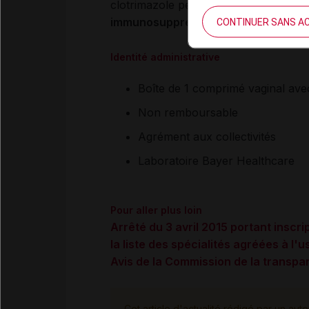
clotrimazole peut engendrer une
aug
immunosuppresseurs
.
CONTINUER SANS A
Identité administrative
Boîte de 1 comprimé vaginal ave
Non remboursable
Agrément aux collectivités
Laboratoire Bayer Healthcare
Pour aller plus loin
Arrêté du 3 avril 2015 portant ins
la liste des spécialités agréées à l'u
Avis de la Commission de la transp
Cet article d'actualité rédigé par un aute