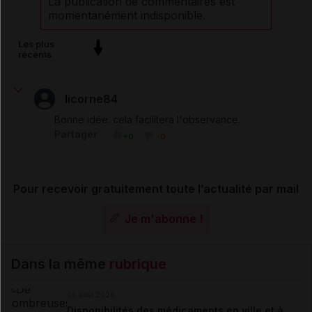
La publication de commentaires est
momentanément indisponible.
Les plus
récents
licorne84
Bonne idée. cela facilitera l'observance.
Partager
+0
-0
Pour recevoir gratuitement toute l’actualité par mail
Je m'abonne !
Dans la même
rubrique
06 août 2026
Disponibilités des médicaments en ville et à