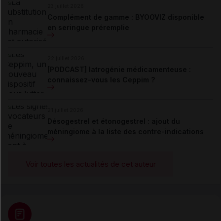
23 juillet 2026
Complément de gamme : BYOOVIZ disponible
en seringue préremplie
22 juillet 2026
[PODCAST] Iatrogénie médicamenteuse :
connaissez-vous les Ceppim ?
21 juillet 2026
Désogestrel et étonogestrel : ajout du
méningiome à la liste des contre-indications
Voir toutes les actualités de cet auteur