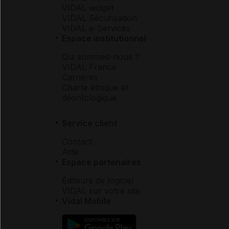
VIDAL widget
VIDAL Sécurisation
VIDAL e-Services
Espace institutionnel
Qui sommes-nous ?
VIDAL France
Carrières
Charte éthique et
déontologique
Service client
Contact
Aide
Espace partenaires
Éditeurs de logiciel
VIDAL sur votre site
Vidal Mobile