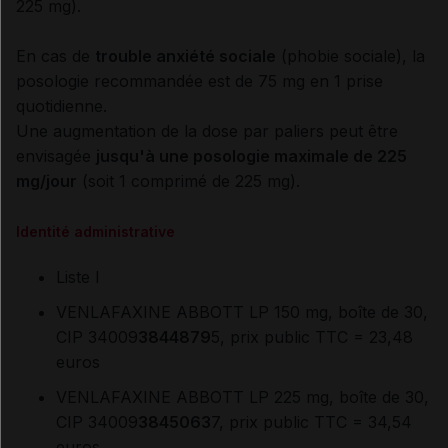
225 mg).
En cas de
trouble anxiété sociale
(phobie sociale), la
posologie recommandée est de 75 mg en 1 prise
quotidienne.
Une augmentation de la dose par paliers peut être
envisagée
jusqu'à une posologie maximale de 225
mg/jour
(soit 1 comprimé de 225 mg).
Identité administrative
Liste I
VENLAFAXINE ABBOTT LP 150 mg, boîte de 30,
CIP 34009
3844879
5, prix public TTC = 23,48
euros
VENLAFAXINE ABBOTT LP 225 mg, boîte de 30,
CIP 34009
3845063
7, prix public TTC = 34,54
euros