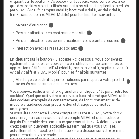
cliquant sur le bouton « J’accepte » ci-dessous, vous consentez à ce
Inpex :
que des cookies soient utilisés sur certains sites et applications édités
par VIDAL (vidal.fr, campus.vidal.fr, hoptimal.vidal.fr, evidal.vidal.fr,
fr.m3manabu.com et VIDAL Mobile) pour les finalités suivantes :
Consulter la fiche Inpex de VENLAFAXINE ABBOTT LP
150 mg et 225 mg sur le site Inpex.fr (les codes d'accès
Mesure d’audience
i
sont indiqués sur chaque fiche Inpex).
Personnalisation des contenus de ce site
i
Personnalisation des communications vous étant adressées
i
Interaction avec les réseaux sociaux
i
Pour aller plus loin
En cliquant sur le bouton « J’accepte » ci-dessous, vous consentez
Consultez les monographies VIDAL
également à ce que des cookies soient utilisés sur certains sites et
applications édités par VIDAL(vidal.fr, campus.vidal.fr, hoptimal.vidal.fr,
evidal.vidal.fr et VIDAL Mobile) pour les finalités suivantes :
VENLAFAXINE ABBOTT 150 mg cp LP
Affichage de publicités personnalisées par rapport à votre profil et
i
VENLAFAXINE ABBOTT 225 mg cp LP
activités sur ce site et des sites tiers
Vous pouvez réaliser un choix granulaire en cliquant "Je paramètre les
VENLAFAXINE ABBOTT 37,5 mg cp LP
cookies". Quel que soit votre choix, vous êtes informé que VIDAL utilise
des cookies exemptés de consentement, de fonctionnement et de
VENLAFAXINE ABBOTT 75 mg cp LP
mesure d'audience pour produire des statistiques de visites
anonymes.
Si vous êtes connecté à votre compte utilisateur VIDAL, votre choix
Consultez les VIDAL Recos
sera enregistré au niveau de votre compte VIDAL et sera appliqué
depuis l’ensemble des terminaux que vous utilisez. A défaut, votre
Dépression
choix sera uniquement applicable au terminal que vous utilisez
actuellement : un cookie « technique » sera déposé sur votre terminal
Dépression
pour mémoriser votre choix.