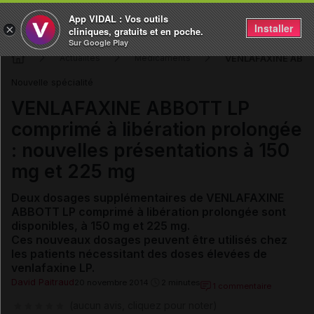
App VIDAL : Vos outils
Installer
×
cliniques, gratuits et en poche.
Sur Google Play
VENLAFAXINE ABBOTT
Actualités
Médicaments
Nouvelle spécialité
VENLAFAXINE ABBOTT LP
comprimé à libération prolongée
: nouvelles présentations à 150
mg et 225 mg
Deux dosages supplémentaires de VENLAFAXINE
ABBOTT LP comprimé à libération prolongée sont
disponibles, à 150 mg et 225 mg.
Ces nouveaux dosages peuvent être utilisés chez
les patients nécessitant des doses élevées de
venlafaxine LP.
David Paitraud
20 novembre 2014
2 minutes
1 commentaire
(aucun avis, cliquez pour noter)