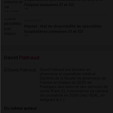
l'hôpital (semaines 31 et 32)
06 août 2026
Hôpital : état de disponibilité de spécialités
hospitalières (semaines 31 et 32)
David
Paitraud
David Paitraud est docteur en
pharmacie et journaliste médical.
Diplômé de la faculté de pharmacie de
Poitiers et titulaire du DESS de
Politiques des biens et des services de
santé (Paris V), il commence sa carrière
de journaliste en 2006 chez VIDAL, en
intégrant la (...)
Du même auteur