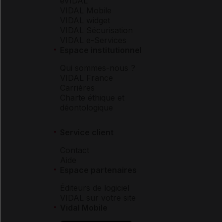
eVIDAL
VIDAL Mobile
VIDAL widget
VIDAL Sécurisation
VIDAL e-Services
Espace institutionnel
Qui sommes-nous ?
VIDAL France
Carrières
Charte éthique et
déontologique
Service client
Contact
Aide
Espace partenaires
Éditeurs de logiciel
VIDAL sur votre site
Vidal Mobile