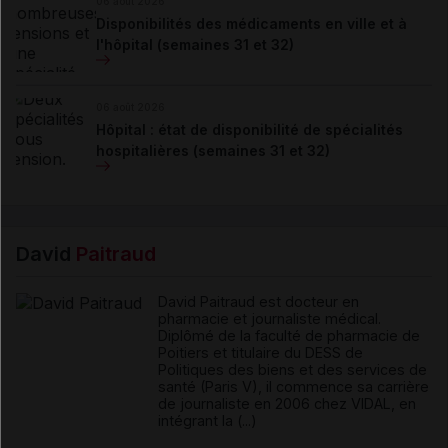
06 août 2026
Disponibilités des médicaments en ville et à
l'hôpital (semaines 31 et 32)
06 août 2026
Hôpital : état de disponibilité de spécialités
hospitalières (semaines 31 et 32)
David
Paitraud
David Paitraud est docteur en
pharmacie et journaliste médical.
Diplômé de la faculté de pharmacie de
Poitiers et titulaire du DESS de
Politiques des biens et des services de
santé (Paris V), il commence sa carrière
de journaliste en 2006 chez VIDAL, en
intégrant la (...)