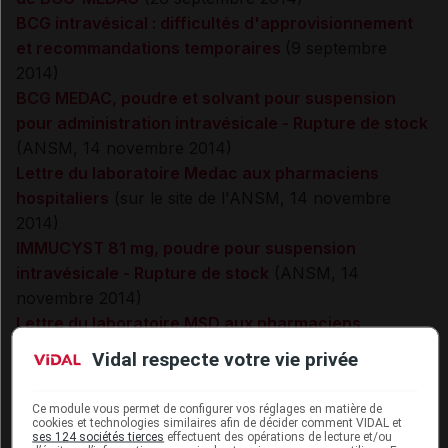
BCG intravésical : difficultés d'approvisionnement
et recommandations temporaires
(9 septembre
2014)
BCG MEDAC, poudre et solvant pour suspension
pour administration intravésicale - Rupture de stock
(ANSM, 14 novembre 2014)
Lettre du laboratoire Medac aux pharmaciens
hospitaliers
(sur le site de l'ANSM, 14 novembre
2014)
IMMUCYST 81 mg, poudre pour suspension
intravésicale - Rupture de stock
(ANSM, 14
novembre 2014)
Lettre du laboratoire MSD aux pharmaciens
hospitaliers et médecins prescripteurs
(sur le site de
Vidal respecte votre vie privée
l'ANSM, 14 novembre 2014)
Ce module vous permet de configurer vos réglages en matière de
cookies et technologies similaires afin de décider comment VIDAL et
ses 124 sociétés tierces
effectuent des opérations de lecture et/ou