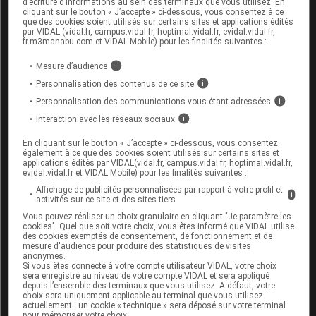
d’écriture d’informations au sein des terminaux que vous utilisez. En
cliquant sur le bouton « J’accepte » ci-dessous, vous consentez à ce
Cet article d'actualité rédigé par un auteur scientifique
que des cookies soient utilisés sur certains sites et applications édités
reflète l'état des connaissances sur le sujet traité à la
par VIDAL (vidal.fr, campus.vidal.fr, hoptimal.vidal.fr, evidal.vidal.fr,
fr.m3manabu.com et VIDAL Mobile) pour les finalités suivantes :
date de sa publication. Il ne s'agit pas d'une page
encyclopédique régulièrement remise à jour. L'évolution
Mesure d’audience
i
ultérieure des connaissances scientifiques peut le
Personnalisation des contenus de ce site
i
rendre en tout ou partie caduc.
Consultez notre charte
éthique et déontologique
Personnalisation des communications vous étant adressées
i
Interaction avec les réseaux sociaux
i
En cliquant sur le bouton « J’accepte » ci-dessous, vous consentez
également à ce que des cookies soient utilisés sur certains sites et
applications édités par VIDAL(vidal.fr, campus.vidal.fr, hoptimal.vidal.fr,
evidal.vidal.fr et VIDAL Mobile) pour les finalités suivantes :
Pour aller plus loin
Affichage de publicités personnalisées par rapport à votre profil et
i
activités sur ce site et des sites tiers
Consultez les monographies VIDAL
Vous pouvez réaliser un choix granulaire en cliquant "Je paramètre les
cookies". Quel que soit votre choix, vous êtes informé que VIDAL utilise
BCG-MEDAC pdre/solv p sol p admin intravésic
des cookies exemptés de consentement, de fonctionnement et de
mesure d'audience pour produire des statistiques de visites
IMMUCYST 81 mg pdre pour susp intravés
anonymes.
Si vous êtes connecté à votre compte utilisateur VIDAL, votre choix
sera enregistré au niveau de votre compte VIDAL et sera appliqué
depuis l’ensemble des terminaux que vous utilisez. A défaut, votre
choix sera uniquement applicable au terminal que vous utilisez
actuellement : un cookie « technique » sera déposé sur votre terminal
pour mémoriser votre choix.