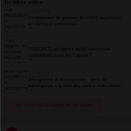
Du même auteur
23 juillet 2026
Complément de gamme : BYOOVIZ disponible
en seringue préremplie
22 juillet 2026
[PODCAST] Iatrogénie médicamenteuse :
connaissez-vous les Ceppim ?
21 juillet 2026
Désogestrel et étonogestrel : ajout du
méningiome à la liste des contre-indications
Voir toutes les actualités de cet auteur