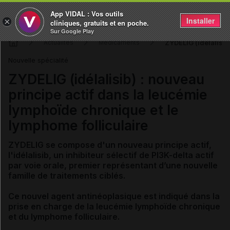
App VIDAL : Vos outils
Installer
×
cliniques, gratuits et en poche.
Sur Google Play
ZYDELIG (idélalisib
Actualités
Médicaments
Nouvelle spécialité
ZYDELIG (idélalisib) : nouveau
principe actif dans la leucémie
lymphoïde chronique et le
lymphome folliculaire
ZYDELIG
se compose d'
un nouveau principe actif,
l'idélalisib, un i
nhibiteur sélectif de PI3K-delta actif
par voie orale, premier représentant d’une nouvelle
famille de traitements ciblés.
Ce nouvel agent antinéoplasique est indiqué dans la
prise en charge de la leucémie lymphoïde chronique
et du lymphome folliculaire.