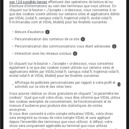
ses 124 sociétés tierces
effectuent des opérations de lecture et/ou
Liste I
d’écriture d’informations au sein des terminaux que vous utilisez. En
cliquant sur le bouton « J’accepte » ci-dessous, vous consentez à ce
Prescription hospitalière, réservée aux
que des cookies soient utilisés sur certains sites et applications édités
par VIDAL (vidal.fr, campus.vidal.fr, hoptimal.vidal.fr, evidal.vidal.fr,
spécialistes en hématologie ou aux médecins
fr.m3manabu.com et VIDAL Mobile) pour les finalités suivantes :
compétents en maladies du sang
Mesure d’audience
i
Surveillance particulière pendant le traitement
Personnalisation des contenus de ce site
i
Personnalisation des communications vous étant adressées
i
ZYDELIG 100 mg, flacon de 60, CIP
Interaction avec les réseaux sociaux
i
34009
2795966
0
En cliquant sur le bouton « J’accepte » ci-dessous, vous consentez
ZYDELIG 150 mg, flacon de 60, CIP
également à ce que des cookies soient utilisés sur certains sites et
applications édités par VIDAL(vidal.fr, campus.vidal.fr, hoptimal.vidal.fr,
34009
2795972
1
evidal.vidal.fr et VIDAL Mobile) pour les finalités suivantes :
Affichage de publicités personnalisées par rapport à votre profil et
Agrément aux collectivités et inscription sur la
i
activités sur ce site et des sites tiers
liste de rétrocession en relais d'ATU. Demande
Vous pouvez réaliser un choix granulaire en cliquant "Je paramètre les
d'admission à l'étude
cookies". Quel que soit votre choix, vous êtes informé que VIDAL utilise
des cookies exemptés de consentement, de fonctionnement et de
mesure d'audience pour produire des statistiques de visites
Laboratoire Gilead Sciences
anonymes.
Si vous êtes connecté à votre compte utilisateur VIDAL, votre choix
sera enregistré au niveau de votre compte VIDAL et sera appliqué
depuis l’ensemble des terminaux que vous utilisez. A défaut, votre
choix sera uniquement applicable au terminal que vous utilisez
Cet article d'actualité rédigé par un auteur scientifique