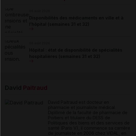
06 août 2026
Disponibilités des médicaments en ville et à
l'hôpital (semaines 31 et 32)
06 août 2026
Hôpital : état de disponibilité de spécialités
hospitalières (semaines 31 et 32)
David
Paitraud
David Paitraud est docteur en
pharmacie et journaliste médical.
Diplômé de la faculté de pharmacie de
Poitiers et titulaire du DESS de
Politiques des biens et des services de
santé (Paris V), il commence sa carrière
de journaliste en 2006 chez VIDAL, en