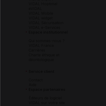
VIDAL Hoptimal
eVIDAL
VIDAL Mobile
VIDAL widget
VIDAL Sécurisation
VIDAL e-Services
Espace institutionnel
Qui sommes-nous ?
VIDAL France
Carrières
Charte éthique et
déontologique
Service client
Contact
Aide
Espace partenaires
Éditeurs de logiciel
VIDAL sur votre site