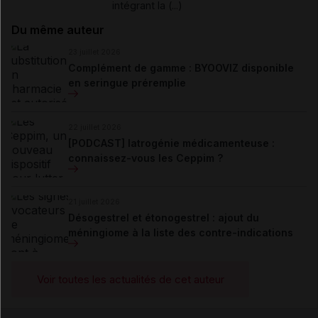
intégrant la (...)
Du même auteur
23 juillet 2026
Complément de gamme : BYOOVIZ disponible
en seringue préremplie
22 juillet 2026
[PODCAST] Iatrogénie médicamenteuse :
connaissez-vous les Ceppim ?
21 juillet 2026
Désogestrel et étonogestrel : ajout du
méningiome à la liste des contre-indications
Voir toutes les actualités de cet auteur