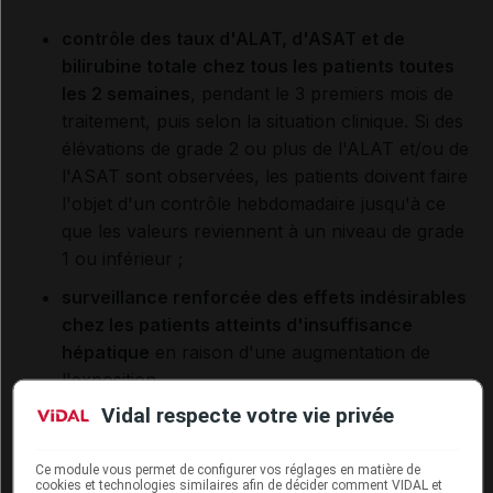
contrôle des taux d'ALAT, d'ASAT et de
bilirubine totale
chez tous les patients toutes
les 2 semaines
, pendant le 3 premiers mois de
traitement, puis selon la situation clinique. Si des
élévations de grade 2 ou plus de l'ALAT et/ou de
l'ASAT sont observées, les patients doivent faire
l'objet d'un contrôle hebdomadaire jusqu'à ce
que les valeurs reviennent à un niveau de grade
1 ou inférieur ;
surveillance renforcée des effets indésirables
chez les patients atteints d'insuffisance
hépatique
en raison d'une augmentation de
l'exposition.
Vidal respecte votre vie privée
Identité administrative
Ce module vous permet de configurer vos réglages en matière de
cookies et technologies similaires afin de décider comment VIDAL et