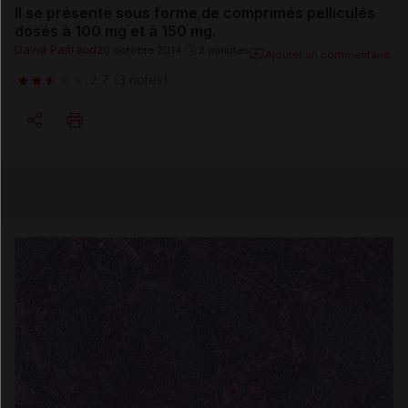
Il se présente sous forme de comprimés pelliculés
dosés à
100 mg et à 150 mg.
David Paitraud
20 octobre 2014
2 minutes
Ajouter un commentaire
2,7
(3 notes)
Copier l'url
Email