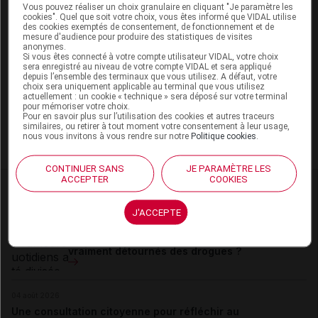
Vous pouvez réaliser un choix granulaire en cliquant "Je paramètre les
Les commentaires sont momentanément
cookies". Quel que soit votre choix, vous êtes informé que VIDAL utilise
désactivés
des cookies exemptés de consentement, de fonctionnement et de
mesure d'audience pour produire des statistiques de visites
anonymes.
La publication de commentaires est
Si vous êtes connecté à votre compte utilisateur VIDAL, votre choix
sera enregistré au niveau de votre compte VIDAL et sera appliqué
momentanément indisponible.
depuis l’ensemble des terminaux que vous utilisez. A défaut, votre
choix sera uniquement applicable au terminal que vous utilisez
actuellement : un cookie « technique » sera déposé sur votre terminal
pour mémoriser votre choix.
Pour recevoir gratuitement toute l’actualité par mail
Pour en savoir plus sur l’utilisation des cookies et autres traceurs
similaires, ou retirer à tout moment votre consentement à leur usage,
nous vous invitons à vous rendre sur notre
Politique cookies
.
Je m'abonne !
CONTINUER SANS
JE PARAMÈTRE LES
ACCEPTER
COOKIES
Dans la même
rubrique
J'ACCEPTE
05 août 2026
Alcool, tabac, cannabis : les jeunes se sont‑ils
vraiment détournés des drogues ?
04 août 2026
Une consultation citoyenne pour réfléchir au