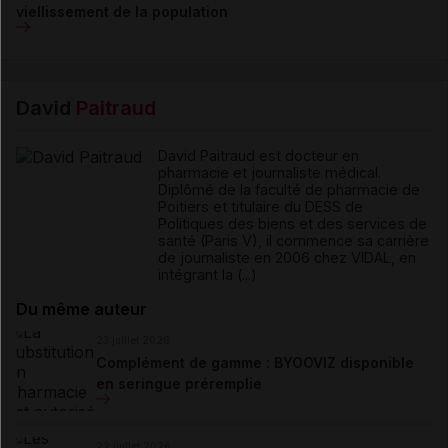
viellissement de la population
David
Paitraud
David Paitraud est docteur en
pharmacie et journaliste médical.
Diplômé de la faculté de pharmacie de
Poitiers et titulaire du DESS de
Politiques des biens et des services de
santé (Paris V), il commence sa carrière
de journaliste en 2006 chez VIDAL, en
intégrant la (...)
Du même auteur
23 juillet 2026
Complément de gamme : BYOOVIZ disponible
en seringue préremplie
22 juillet 2026