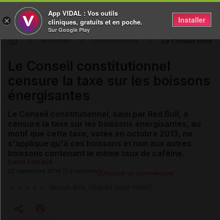
App VIDAL : Vos outils
Installer
×
cliniques, gratuits et en poche.
Sur Google Play
Le Conseil constit
Actualités
Santé publique
Le Conseil constitutionnel
censure la taxe sur les boissons
énergisantes
Le Conseil constitutionnel, saisi par Red Bull, a
censuré la taxe sur les boissons énergisantes, au
motif que cette taxe, votée en octobre 2013, ne
s'applique qu'à ces boissons et non aux autres
boissons contenant le même taux de caféine.
David Paitraud
22 septembre 2014
2 minutes
Ajouter un commentaire
(aucun avis, cliquez pour noter)