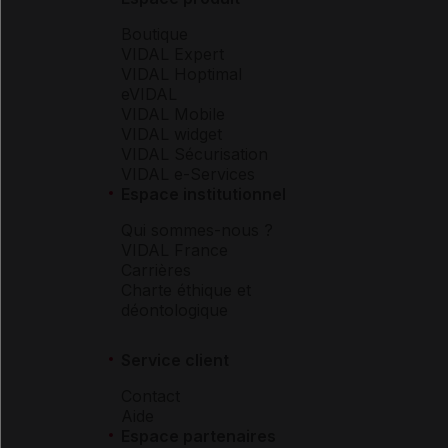
Boutique
VIDAL Expert
VIDAL Hoptimal
eVIDAL
VIDAL Mobile
VIDAL widget
VIDAL Sécurisation
VIDAL e-Services
Espace institutionnel
Qui sommes-nous ?
VIDAL France
Carrières
Charte éthique et
déontologique
Service client
Contact
Aide
Espace partenaires