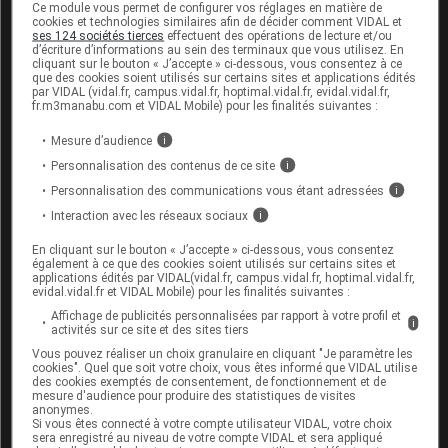
encyclopédique régulièrement remise à jour. L'évolution
Ce module vous permet de configurer vos réglages en matière de
cookies et technologies similaires afin de décider comment VIDAL et
ultérieure des connaissances scientifiques peut le
ses 124 sociétés tierces
effectuent des opérations de lecture et/ou
rendre en tout ou partie caduc.
Consultez notre charte
d’écriture d’informations au sein des terminaux que vous utilisez. En
cliquant sur le bouton « J’accepte » ci-dessous, vous consentez à ce
éthique et déontologique
que des cookies soient utilisés sur certains sites et applications édités
par VIDAL (vidal.fr, campus.vidal.fr, hoptimal.vidal.fr, evidal.vidal.fr,
fr.m3manabu.com et VIDAL Mobile) pour les finalités suivantes :
Mesure d’audience
i
Personnalisation des contenus de ce site
i
Pour aller plus loin
Personnalisation des communications vous étant adressées
i
Interaction avec les réseaux sociaux
i
Consultez les monographies VIDAL
En cliquant sur le bouton « J’accepte » ci-dessous, vous consentez
ZOVIRAX 200 mg/5 ml susp buv
également à ce que des cookies soient utilisés sur certains sites et
applications édités par VIDAL(vidal.fr, campus.vidal.fr, hoptimal.vidal.fr,
Consultez les VIDAL Recos
evidal.vidal.fr et VIDAL Mobile) pour les finalités suivantes :
Affichage de publicités personnalisées par rapport à votre profil et
i
Antibiotiques, antiviraux (traitement par)
activités sur ce site et des sites tiers
Vous pouvez réaliser un choix granulaire en cliquant "Je paramètre les
Herpès cutanéomuqueux
cookies". Quel que soit votre choix, vous êtes informé que VIDAL utilise
des cookies exemptés de consentement, de fonctionnement et de
Infections oculaires
mesure d'audience pour produire des statistiques de visites
anonymes.
VIH (infection par le)
Si vous êtes connecté à votre compte utilisateur VIDAL, votre choix
sera enregistré au niveau de votre compte VIDAL et sera appliqué