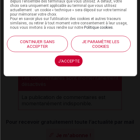
depuis l’ensemble des terminaux que vous utilisez. A défaut, votre
choix sera uniquement applicable au terminal que vous utilisez
actuellement : un cookie « technique » sera déposé sur votre terminal
pour mémoriser votre choix.
Pour en savoir plus sur l’utilisation des cookies et autres traceurs
Sources
similaires, ou retirer à tout moment votre consentement à leur usage,
nous vous invitons à vous rendre sur notre
Politique cookies
.
ANSM (Agence nationale de sécurité du
médicament et des produits de santé)
CONTINUER SANS
JE PARAMÈTRE LES
ACCEPTER
COOKIES
Laboratoire GlaxoSmithKline (GSK)
J'ACCEPTE
Les commentaires sont momentanément
désactivés
La publication de commentaires est
momentanément indisponible.
Pour recevoir gratuitement toute l’actualité par mail
Je m'abonne !