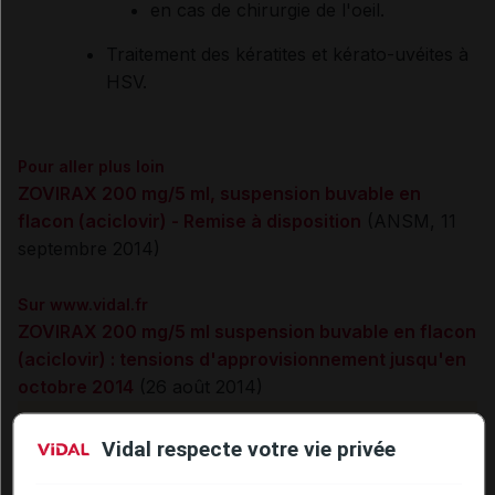
en cas de chirurgie de l'oeil.
Traitement des kératites et kérato-uvéites à
HSV.
Pour aller plus loin
ZOVIRAX 200 mg/5 ml, suspension buvable en
flacon (aciclovir) - Remise à disposition
(ANSM, 11
septembre 2014)
Sur www.vidal.fr
ZOVIRAX 200 mg/5 ml suspension buvable en flacon
(aciclovir) : tensions d'approvisionnement jusqu'en
octobre 2014
(26 août 2014)
Cet article d'actualité rédigé par un auteur scientifique
Vidal respecte votre vie privée
reflète l'état des connaissances sur le sujet traité à la
date de sa publication. Il ne s'agit pas d'une page