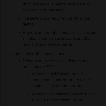
donc exposé à la même fréquence de
récidives qu'auparavant.
Traitement des récurrences d'herpès
génital.
Prévention des infections à virus Herpes
simplex, chez les sujets souffrant d'au
moins 6 récurrences par an.
Infections ophtalmologiques :
Prévention des récidives d'infections
oculaires à HSV :
kératites épithéliales après 3
récurrences par an ou en cas de
facteur déclenchant connu ;
kératites stromales et kérato-uvéites
après 2 récurrences par an ;