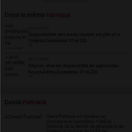
Dans la même
rubrique
06 août 2026
Disponibilités des médicaments en ville et à
l'hôpital (semaines 31 et 32)
06 août 2026
Hôpital : état de disponibilité de spécialités
hospitalières (semaines 31 et 32)
David
Paitraud
David Paitraud est docteur en
pharmacie et journaliste médical.
Diplômé de la faculté de pharmacie de
Poitiers et titulaire du DESS de