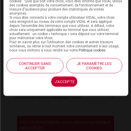
cookies". Quel que soit votre choix, vous êtes informé que VIDAL utilise
Consultez les monographies VIDAL
des cookies exemptés de consentement, de fonctionnement et de
mesure d'audience pour produire des statistiques de visites
IOMERON 350 mg Iode/ml sol inj
anonymes.
Si vous êtes connecté à votre compte utilisateur VIDAL, votre choix
sera enregistré au niveau de votre compte VIDAL et sera appliqué
IOMERON 400 mg Iode/ml sol inj
depuis l’ensemble des terminaux que vous utilisez. A défaut, votre
choix sera uniquement applicable au terminal que vous utilisez
actuellement : un cookie « technique » sera déposé sur votre terminal
pour mémoriser votre choix.
Pour en savoir plus sur l’utilisation des cookies et autres traceurs
similaires, ou retirer à tout moment votre consentement à leur usage,
Sources
nous vous invitons à vous rendre sur notre
Politique cookies
.
ANSM (Agence nationale de sécurité du
CONTINUER SANS
JE PARAMÈTRE LES
ACCEPTER
COOKIES
médicament et des produits de santé)
HAS (Haute Autorité de santé)
J'ACCEPTE
JO (Journal officiel)
Laboratoire Bracco Imaging France
Les commentaires sont momentanément
désactivés