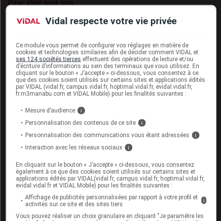
Pour aller plus loin
Avis de la Commission de la transparence
(HAS, 5
Vidal respecte votre vie privée
mars 2014)
Ce module vous permet de configurer vos réglages en matière de
Cet article d'actualité rédigé par un auteur scientifique
cookies et technologies similaires afin de décider comment VIDAL et
reflète l'état des connaissances sur le sujet traité à la
ses 124 sociétés tierces
effectuent des opérations de lecture et/ou
d’écriture d’informations au sein des terminaux que vous utilisez. En
date de sa publication. Il ne s'agit pas d'une page
cliquant sur le bouton « J’accepte » ci-dessous, vous consentez à ce
encyclopédique régulièrement remise à jour. L'évolution
que des cookies soient utilisés sur certains sites et applications édités
par VIDAL (vidal.fr, campus.vidal.fr, hoptimal.vidal.fr, evidal.vidal.fr,
ultérieure des connaissances scientifiques peut le
fr.m3manabu.com et VIDAL Mobile) pour les finalités suivantes :
rendre en tout ou partie caduc.
Consultez notre charte
éthique et déontologique
Mesure d’audience
i
Personnalisation des contenus de ce site
i
Personnalisation des communications vous étant adressées
i
Inpex :
Interaction avec les réseaux sociaux
i
Fiche Inpex de IOMERON sur inpex.fr (les codes
En cliquant sur le bouton « J’accepte » ci-dessous, vous consentez
d'accès figurent sur chaque fiche Inpex)
également à ce que des cookies soient utilisés sur certains sites et
applications édités par VIDAL(vidal.fr, campus.vidal.fr, hoptimal.vidal.fr,
evidal.vidal.fr et VIDAL Mobile) pour les finalités suivantes :
Affichage de publicités personnalisées par rapport à votre profil et
i
activités sur ce site et des sites tiers
Pour aller plus loin
Vous pouvez réaliser un choix granulaire en cliquant "Je paramètre les