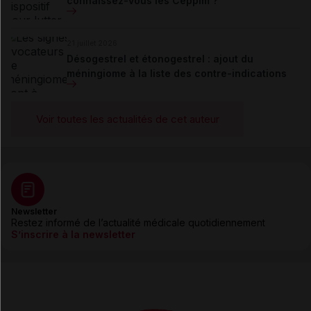
connaissez-vous les Ceppim ?
21 juillet 2026
Désogestrel et étonogestrel : ajout du
méningiome à la liste des contre-indications
Voir toutes les actualités de cet auteur
Newsletter
Restez informé de l’actualité médicale quotidiennement
S’inscrire à la newsletter