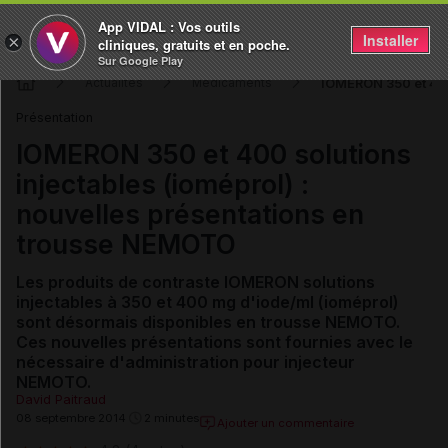
App VIDAL : Vos outils
Installer
×
cliniques, gratuits et en poche.
Sur Google Play
IOMERON 350 et 400 
Actualités
Médicaments
Présentation
IOMERON 350 et 400 solutions
injectables (ioméprol) :
nouvelles présentations en
trousse NEMOTO
Les produits de contraste IOMERON solutions
injectables à 350 et 400 mg d'iode/ml (ioméprol)
sont désormais disponibles en trousse NEMOTO.
Ces nouvelles présentations sont fournies avec le
nécessaire d'administration pour injecteur
NEMOTO.
David Paitraud
08 septembre 2014
2 minutes
Ajouter un commentaire