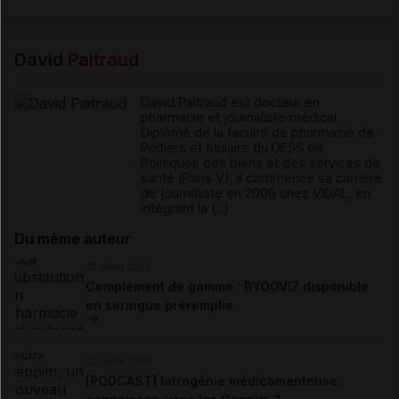
David
Paitraud
David Paitraud est docteur en
pharmacie et journaliste médical.
Diplômé de la faculté de pharmacie de
Poitiers et titulaire du DESS de
Politiques des biens et des services de
santé (Paris V), il commence sa carrière
de journaliste en 2006 chez VIDAL, en
intégrant la (...)
Du même auteur
23 juillet 2026
Complément de gamme : BYOOVIZ disponible
en seringue préremplie
22 juillet 2026
[PODCAST] Iatrogénie médicamenteuse :