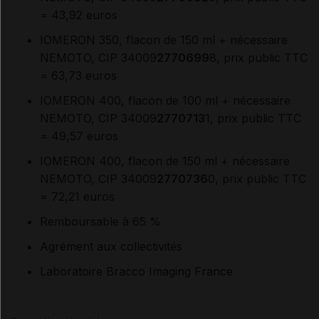
= 43,92 euros
IOMERON 350, flacon de 150 ml + nécessaire
NEMOTO, CIP 34009
2770699
8, prix public TTC
= 63,73 euros
IOMERON 400, flacon de 100 ml + nécessaire
NEMOTO, CIP 34009
2770713
1, prix public TTC
= 49,57 euros
IOMERON 400, flacon de 150 ml + nécessaire
NEMOTO, CIP 34009
2770736
0, prix public TTC
= 72,21 euros
R
emboursable à 65 %
Agrément aux collectivités
Laboratoire Bracco Imaging France