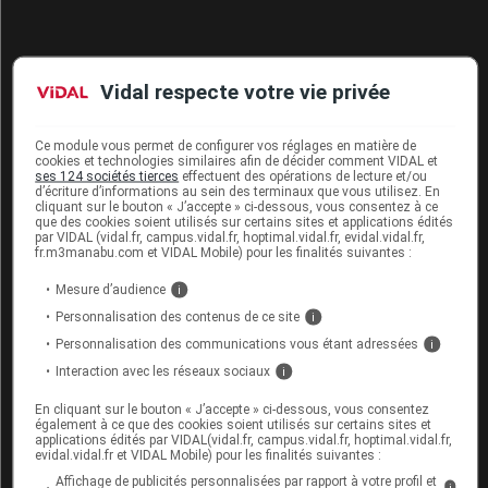
Pour aller plus loin
Vidal respecte votre vie privée
Consultez les monographies VIDAL
Ce module vous permet de configurer vos réglages en matière de
cookies et technologies similaires afin de décider comment VIDAL et
AMETYCINE 10 mg pdre p sol inj
ses 124 sociétés tierces
effectuent des opérations de lecture et/ou
d’écriture d’informations au sein des terminaux que vous utilisez. En
Consultez les VIDAL Recos
cliquant sur le bouton « J’accepte » ci-dessous, vous consentez à ce
que des cookies soient utilisés sur certains sites et applications édités
par VIDAL (vidal.fr, campus.vidal.fr, hoptimal.vidal.fr, evidal.vidal.fr,
Cancer du sein
fr.m3manabu.com et VIDAL Mobile) pour les finalités suivantes :
Mesure d’audience
i
Personnalisation des contenus de ce site
i
Sources
Personnalisation des communications vous étant adressées
i
Interaction avec les réseaux sociaux
i
ANSM (Agence nationale de sécurité du
En cliquant sur le bouton « J’accepte » ci-dessous, vous consentez
médicament et des produits de santé)
également à ce que des cookies soient utilisés sur certains sites et
applications édités par VIDAL(vidal.fr, campus.vidal.fr, hoptimal.vidal.fr,
Laboratoire Prostrakan Pharma
evidal.vidal.fr et VIDAL Mobile) pour les finalités suivantes :
Affichage de publicités personnalisées par rapport à votre profil et