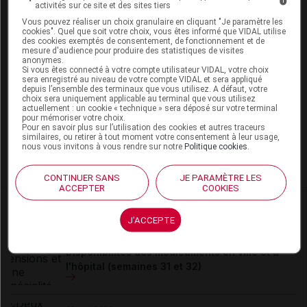
i
activités sur ce site et des sites tiers
Vous pouvez réaliser un choix granulaire en cliquant "Je paramètre les
cookies". Quel que soit votre choix, vous êtes informé que VIDAL utilise
Les commentaires sont momentanément
des cookies exemptés de consentement, de fonctionnement et de
désactivés
mesure d'audience pour produire des statistiques de visites
anonymes.
Si vous êtes connecté à votre compte utilisateur VIDAL, votre choix
La publication de commentaires est
sera enregistré au niveau de votre compte VIDAL et sera appliqué
depuis l’ensemble des terminaux que vous utilisez. A défaut, votre
momentanément indisponible.
choix sera uniquement applicable au terminal que vous utilisez
actuellement : un cookie « technique » sera déposé sur votre terminal
pour mémoriser votre choix.
Pour en savoir plus sur l’utilisation des cookies et autres traceurs
Pour recevoir gratuitement toute l’actualité par mail
similaires, ou retirer à tout moment votre consentement à leur usage,
nous vous invitons à vous rendre sur notre
Politique cookies
.
Je m'abonne !
CONTINUER SANS
JE PARAMÈTRE LES
ACCEPTER
COOKIES
Dans la même
rubrique
J'ACCEPTE
06 août 2026
Disponibilités des médicaments en ville et à
l'hôpital (semaines 31 et 32)