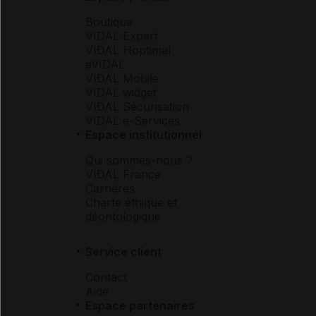
Boutique
VIDAL Expert
VIDAL Hoptimal
eVIDAL
VIDAL Mobile
VIDAL widget
VIDAL Sécurisation
VIDAL e-Services
Espace institutionnel
Qui sommes-nous ?
VIDAL France
Carrières
Charte éthique et
déontologique
Service client
Contact
Aide
Espace partenaires