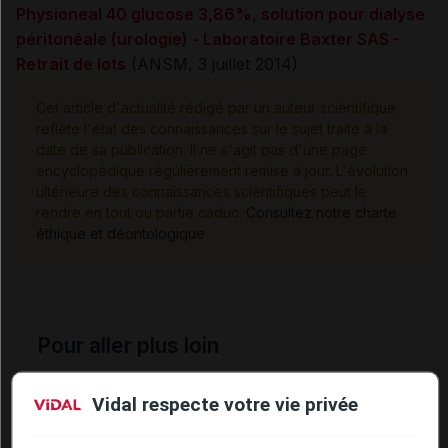
Physioneal 40 glucose 3,86%, solution pour dialyse
péritonéale (urologie) - Laboratoire Baxter SAS -
Retrait de lots
(ANSM, 3 juillet 2014)
Cet article d'actualité rédigé par un auteur scientifique
reflète l'état des connaissances sur le sujet traité à la
date de sa publication. Il ne s'agit pas d'une page
encyclopédique régulièrement remise à jour. L'évolution
ultérieure des connaissances scientifiques peut le
rendre en tout ou partie caduc.
Consultez notre charte
éthique et déontologique
Pour aller plus loin
Consultez les monographies VIDAL
Vidal respecte votre vie privée
PHYSIONEAL 40 GLUCOSE 3,86% sol p dial périt