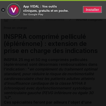
App VIDAL : Vos outils
Installer
×
cliniques, gratuits et en poche.
Sur Google Play
INSPRA comprimé pel
Actualités
Médicaments
Prise en charge
INSPRA comprimé pelliculé
(éplérénone) : extension de
prise en charge des indications
INSPRA 25 mg et 50 mg comprimés pelliculés
(éplérénone) sont désormais remboursables dans
l'indication : "
en complément du traitement optimal
standard, pour réduire le risque de morbimortalité
cardiovasculaire chez les patients adultes atteints
d'insuffisance cardiaque de la classe NYHA II
(chronique) avec dysfonctionnement systolique
ventriculaire gauche (FEVG inférieure ou égale 30
%)
".
Ces spécialités feront par ailleurs l'objet d'une