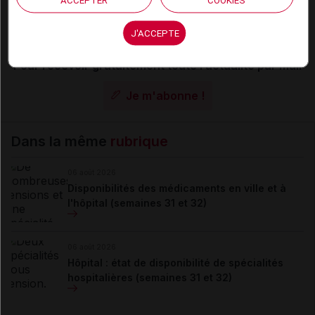
La publication de commentaires est
momentanément indisponible.
J'ACCEPTE
Pour recevoir gratuitement toute l’actualité par mail
Je m'abonne !
Dans la même
rubrique
06 août 2026
Disponibilités des médicaments en ville et à
l'hôpital (semaines 31 et 32)
06 août 2026
Hôpital : état de disponibilité de spécialités
hospitalières (semaines 31 et 32)