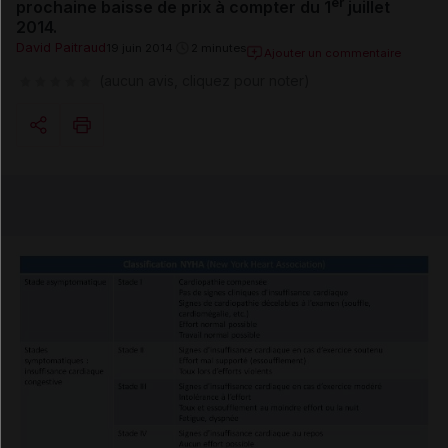
er
prochaine baisse de prix à compter du 1
juillet
2014.
David Paitraud
19 juin 2014
2 minutes
Ajouter un commentaire
(aucun avis, cliquez pour noter)
Copier l'url
Email