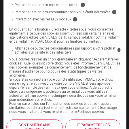
Personnalisation des contenus de ce site
INSPRA 50 mg cp pellic
i
Personnalisation des communications vous étant adressées
i
Consultez les VIDAL Recos
Interaction avec les réseaux sociaux
i
Insuffisance cardiaque chronique
En cliquant sur le bouton « J’accepte » ci-dessous, vous consentez
également à ce que des cookies soient utilisés sur certains sites et
Post-infarctus
applications édités par VIDAL(vidal.fr, campus.vidal.fr, hoptimal.vidal.fr,
evidal.vidal.fr et VIDAL Mobile) pour les finalités suivantes :
Affichage de publicités personnalisées par rapport à votre profil et
i
activités sur ce site et des sites tiers
Vous pouvez réaliser un choix granulaire en cliquant "Je paramètre les
Sources
cookies". Quel que soit votre choix, vous êtes informé que VIDAL utilise
des cookies exemptés de consentement, de fonctionnement et de
mesure d'audience pour produire des statistiques de visites
anonymes.
ANSM (Agence nationale de sécurité du
Si vous êtes connecté à votre compte utilisateur VIDAL, votre choix
médicament et des produits de santé)
sera enregistré au niveau de votre compte VIDAL et sera appliqué
depuis l’ensemble des terminaux que vous utilisez. A défaut, votre
JO (Journal officiel)
choix sera uniquement applicable au terminal que vous utilisez
actuellement : un cookie « technique » sera déposé sur votre terminal
pour mémoriser votre choix.
Pour en savoir plus sur l’utilisation des cookies et autres traceurs
similaires, ou retirer à tout moment votre consentement à leur usage,
nous vous invitons à vous rendre sur notre
Politique cookies
.
Les commentaires sont momentanément
désactivés
CONTINUER SANS
JE PARAMÈTRE LES
ACCEPTER
COOKIES