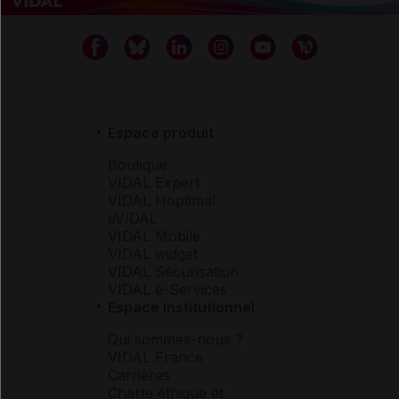
Espace produit
Boutique
VIDAL Expert
VIDAL Hoptimal
eVIDAL
VIDAL Mobile
VIDAL widget
VIDAL Sécurisation
VIDAL e-Services
Espace institutionnel
Qui sommes-nous ?
VIDAL France
Carrières
Charte éthique et