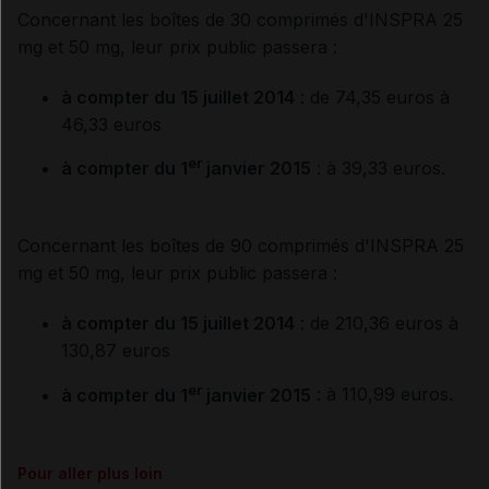
Concernant les boîtes de 30 comprimés d'INSPRA 25
mg et 50 mg, leur prix public passera :
à compter du 15 juillet 2014
:
de 74,35 euros à
46,33 euros
er
à compter du 1
janvier 2015
:
à 39,33 euros.
Concernant les boîtes de 90 comprimés d'INSPRA 25
mg et 50 mg, leur prix public passera :
à compter du 15 juillet 2014
:
de 210,36 euros à
130,87 euros
er
à compter du 1
janvier 2015
:
à
110,99 euros
.
Pour aller plus loin