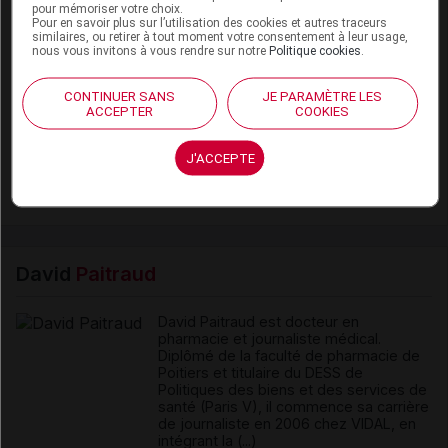
pour mémoriser votre choix.
06 août 2026
Pour en savoir plus sur l’utilisation des cookies et autres traceurs
similaires, ou retirer à tout moment votre consentement à leur usage,
Disponibilités des médicaments en ville et à
nous vous invitons à vous rendre sur notre
Politique cookies
.
l'hôpital (semaines 31 et 32)
CONTINUER SANS
JE PARAMÈTRE LES
ACCEPTER
COOKIES
06 août 2026
Hôpital : état de disponibilité de spécialités
J'ACCEPTE
hospitalières (semaines 31 et 32)
David
Paitraud
David Paitraud est docteur en
pharmacie et journaliste médical.
Diplômé de la faculté de pharmacie de
Poitiers et titulaire du DESS de
Politiques des biens et des services de
santé (Paris V), il commence sa carrière
de journaliste en 2006 chez VIDAL, en
intégrant la (...)