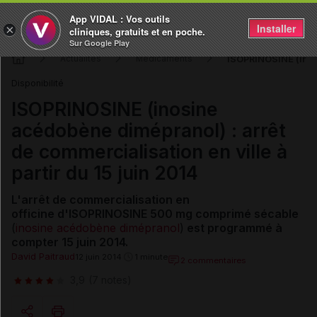
App VIDAL : Vos outils
Installer
×
cliniques, gratuits et en poche.
Sur Google Play
ISOPRINOSINE (inosi
Actualités
Médicaments
Disponibilité
ISOPRINOSINE (inosine
acédobène dimépranol) : arrêt
de commercialisation en ville à
partir du 15 juin 2014
L'arrêt de commercialisation en
officine d'ISOPRINOSINE 500 mg comprimé sécable
(
inosine acédobène dimépranol
)
est programmé à
compter 15 juin 2014.
David Paitraud
12 juin 2014
1 minute
2 commentaires
3,9
(7 notes)