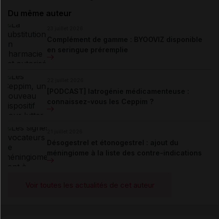
Du même auteur
23 juillet 2026
Complément de gamme : BYOOVIZ disponible
en seringue préremplie
22 juillet 2026
[PODCAST] Iatrogénie médicamenteuse :
connaissez-vous les Ceppim ?
21 juillet 2026
Désogestrel et étonogestrel : ajout du
méningiome à la liste des contre-indications
Voir toutes les actualités de cet auteur