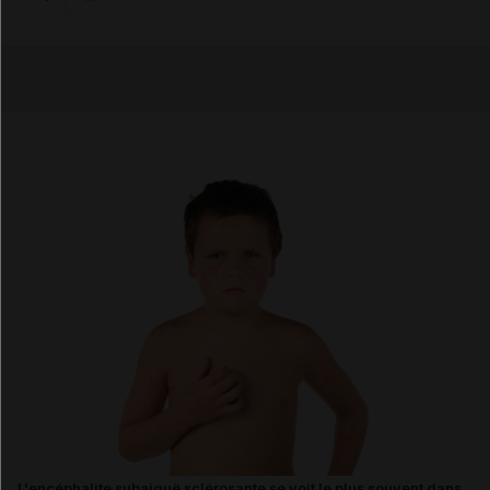
Copier l'url
Email
L'encéphalite subaiguë sclérosante se voit le plus souvent dans