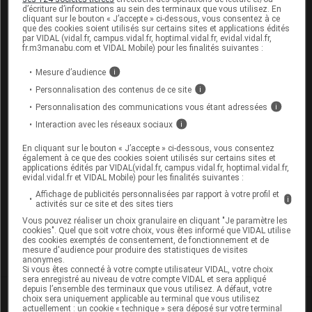
d’écriture d’informations au sein des terminaux que vous utilisez. En
Les plus
cliquant sur le bouton « J’accepte » ci-dessous, vous consentez à ce
récents
que des cookies soient utilisés sur certains sites et applications édités
par VIDAL (vidal.fr, campus.vidal.fr, hoptimal.vidal.fr, evidal.vidal.fr,
fr.m3manabu.com et VIDAL Mobile) pour les finalités suivantes :
Fan74000
Mesure d’audience
i
Personnalisation des contenus de ce site
i
Isoprinosine est aussi utilisé dans le traitement
de la sclérose en plaques depuis 30 ans avec
Personnalisation des communications vous étant adressées
i
succès pour certains malades. C'est un
Interaction avec les réseaux sociaux
i
scandale de le retirer brusquement. les labos
préfèrent vendre des médicaments à 800 euros
En cliquant sur le bouton « J’accepte » ci-dessous, vous consentez
qu'à 9 euros.
également à ce que des cookies soient utilisés sur certains sites et
Partager
applications édités par VIDAL(vidal.fr, campus.vidal.fr, hoptimal.vidal.fr,
+0
-0
evidal.vidal.fr et VIDAL Mobile) pour les finalités suivantes :
Affichage de publicités personnalisées par rapport à votre profil et
i
activités sur ce site et des sites tiers
Pour recevoir gratuitement toute l’actualité par mail
Vous pouvez réaliser un choix granulaire en cliquant "Je paramètre les
cookies". Quel que soit votre choix, vous êtes informé que VIDAL utilise
des cookies exemptés de consentement, de fonctionnement et de
Je m'abonne !
mesure d'audience pour produire des statistiques de visites
anonymes.
Si vous êtes connecté à votre compte utilisateur VIDAL, votre choix
sera enregistré au niveau de votre compte VIDAL et sera appliqué
depuis l’ensemble des terminaux que vous utilisez. A défaut, votre
Dans la même
rubrique
choix sera uniquement applicable au terminal que vous utilisez
actuellement : un cookie « technique » sera déposé sur votre terminal