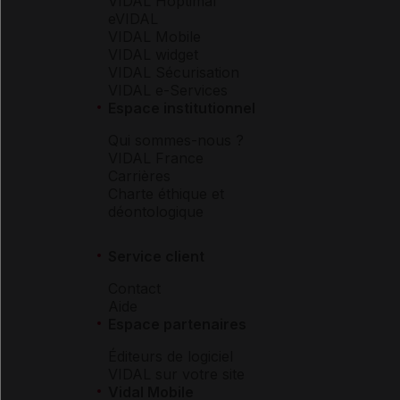
VIDAL Hoptimal
eVIDAL
VIDAL Mobile
VIDAL widget
VIDAL Sécurisation
VIDAL e-Services
Espace institutionnel
Qui sommes-nous ?
VIDAL France
Carrières
Charte éthique et
déontologique
Service client
Contact
Aide
Espace partenaires
Éditeurs de logiciel
VIDAL sur votre site
Vidal Mobile